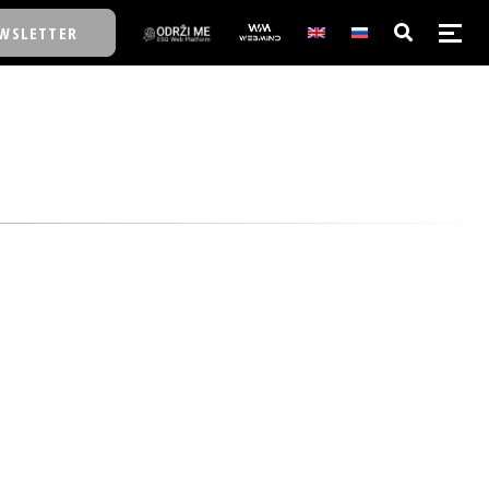
WSLETTER
E/SCHOOL
E/SCHOOL
A
A