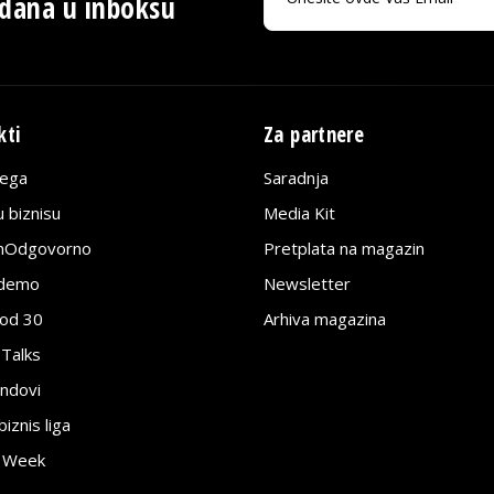
 dana u inboksu
kti
Za partnere
lega
Saradnja
 biznisu
Media Kit
jnOdgovorno
Pretplata na magazin
edemo
Newsletter
pod 30
Arhiva magazina
 Talks
ndovi
znis liga
e Week