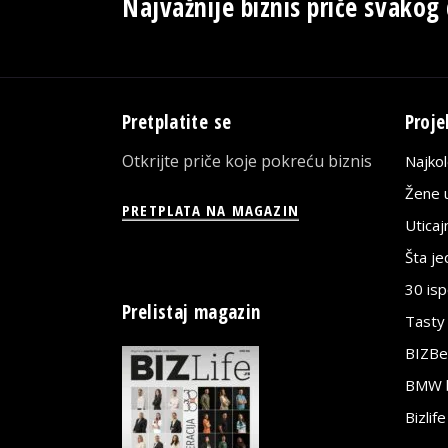
Najvažnije biznis priče svakog
Pretplatite se
Proje
Otkrijte priče koje pokreću biznis
Najko
Žene u
PRETPLATA NA MAGAZIN
Utica
Šta j
30 is
Prelistaj magazin
Tasty
BIZBe
BMW bi
Bizlif