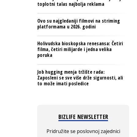
toplotni talas najbolja reklama
Ovo su najgledaniji filmovi na striming
platformama u 2026. godini
Holivudska bioskopska renesansa: Četiri
filma, četiri milijarde i jedna velika
poruka
Job hugging menja tržište rada:
Zaposleni se sve više drže sigurnosti, ali
to može imati posledice
BIZLIFE NEWSLETTER
Pridružite se poslovnoj zajednici