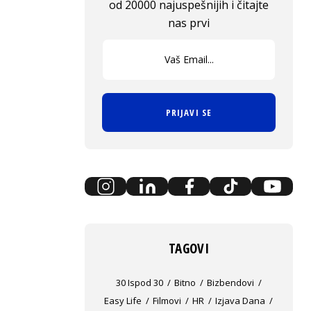
od 20000 najuspešnijih i čitajte
nas prvi
PRIJAVI SE
TAGOVI
30 Ispod 30
Bitno
Bizbendovi
Easy Life
Filmovi
HR
Izjava Dana