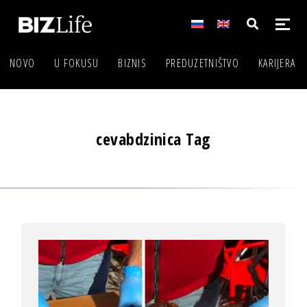
NOVO
U FOKUSU
BIZNIS
PREDUZETNIŠTVO
KARIJERA
cevabdzinica Tag