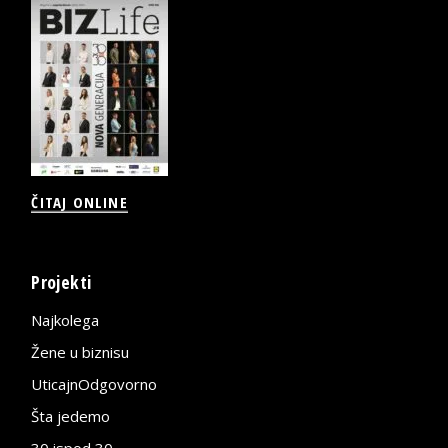
ČITAJ ONLINE
Projekti
Najkolega
Žene u biznisu
UticajnOdgovorno
Šta jedemo
30 ispod 30