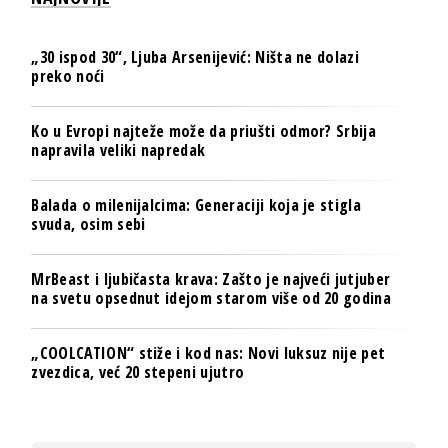
„30 ispod 30“, Ljuba Arsenijević: Ništa ne dolazi
preko noći
Ko u Evropi najteže može da priušti odmor? Srbija
napravila veliki napredak
Balada o milenijalcima: Generaciji koja je stigla
svuda, osim sebi
MrBeast i ljubičasta krava: Zašto je najveći jutjuber
na svetu opsednut idejom starom više od 20 godina
„COOLCATION“ stiže i kod nas: Novi luksuz nije pet
zvezdica, već 20 stepeni ujutro