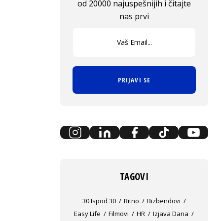
od 20000 najuspešnijih i čitajte
nas prvi
PRIJAVI SE
TAGOVI
30 Ispod 30
Bitno
Bizbendovi
Easy Life
Filmovi
HR
Izjava Dana