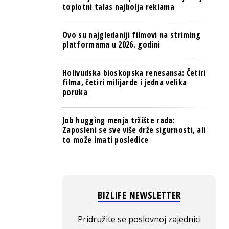
toplotni talas najbolja reklama
Ovo su najgledaniji filmovi na striming
platformama u 2026. godini
Holivudska bioskopska renesansa: Četiri
filma, četiri milijarde i jedna velika
poruka
Job hugging menja tržište rada:
Zaposleni se sve više drže sigurnosti, ali
to može imati posledice
BIZLIFE NEWSLETTER
Pridružite se poslovnoj zajednici