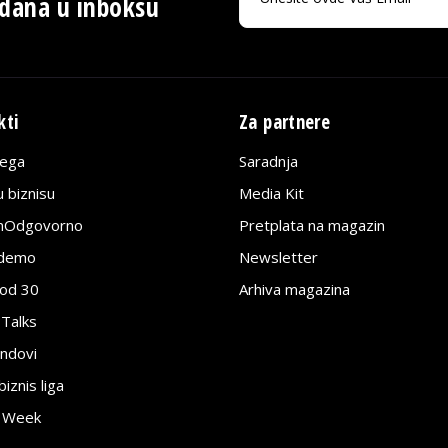
 dana u inboksu
kti
Za partnere
lega
Saradnja
 biznisu
Media Kit
jnOdgovorno
Pretplata na magazin
edemo
Newsletter
pod 30
Arhiva magazina
 Talks
ndovi
znis liga
e Week