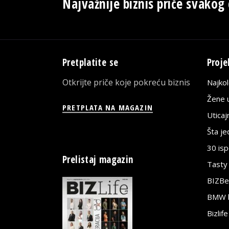
Najvažnije biznis priče svakog
Pretplatite se
Proje
Otkrijte priče koje pokreću biznis
Najko
Žene u
PRETPLATA NA MAGAZIN
Utica
Šta j
30 is
Prelistaj magazin
Tasty
BIZBe
BMW bi
Bizlif