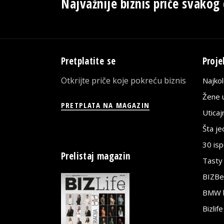
Najvažnije biznis priče svakog
Pretplatite se
Proje
Otkrijte priče koje pokreću biznis
Najko
Žene u
PRETPLATA NA MAGAZIN
Utica
Šta j
30 is
Prelistaj magazin
Tasty
BIZBe
BMW bi
Bizlif