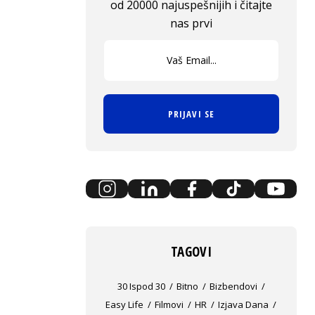
od 20000 najuspešnijih i čitajte
nas prvi
PRIJAVI SE
TAGOVI
30 Ispod 30
Bitno
Bizbendovi
Easy Life
Filmovi
HR
Izjava Dana