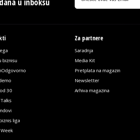
 dana u inboksu
kti
Za partnere
lega
Saradnja
 biznisu
Media Kit
jnOdgovorno
Pretplata na magazin
edemo
Newsletter
pod 30
Arhiva magazina
 Talks
ndovi
znis liga
e Week