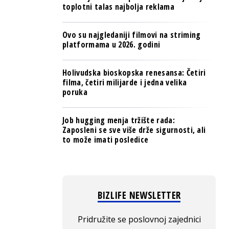
toplotni talas najbolja reklama
Ovo su najgledaniji filmovi na striming
platformama u 2026. godini
Holivudska bioskopska renesansa: Četiri
filma, četiri milijarde i jedna velika
poruka
Job hugging menja tržište rada:
Zaposleni se sve više drže sigurnosti, ali
to može imati posledice
BIZLIFE NEWSLETTER
Pridružite se poslovnoj zajednici