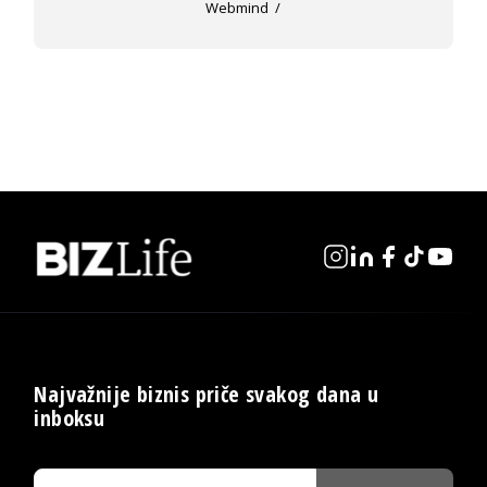
Webmind
Najvažnije biznis priče svakog dana u
inboksu