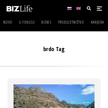
NOVO
U FOKUSU
BIZNIS
PREDUZETNIŠTVO
KARIJERA
brdo Tag