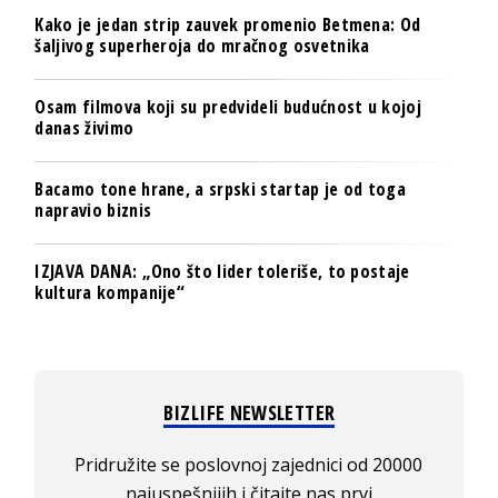
Kako je jedan strip zauvek promenio Betmena: Od
šaljivog superheroja do mračnog osvetnika
Osam filmova koji su predvideli budućnost u kojoj
danas živimo
Bacamo tone hrane, a srpski startap je od toga
napravio biznis
IZJAVA DANA: „Ono što lider toleriše, to postaje
kultura kompanije“
BIZLIFE NEWSLETTER
Pridružite se poslovnoj zajednici od 20000
najuspešnijih i čitajte nas prvi