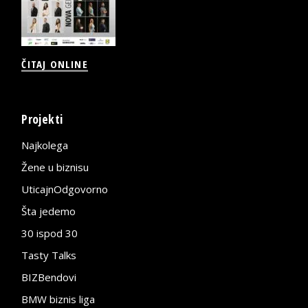
ČITAJ ONLINE
Projekti
Najkolega
Žene u biznisu
UticajnOdgovorno
Šta jedemo
30 ispod 30
Tasty Talks
BIZBendovi
BMW biznis liga