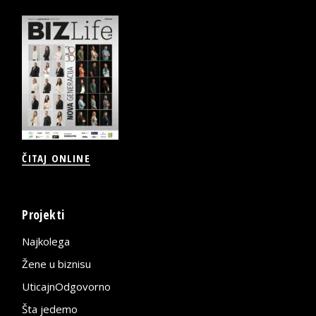
ČITAJ ONLINE
Projekti
Najkolega
Žene u biznisu
UticajnOdgovorno
Šta jedemo