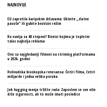
NAJNOVIJE
EU zapretila karipskim državama: Ukinite „zlatne
pasoše“ ili gubite bezvizni režim
Ko navija za 40 stepeni? Biznisi kojima je toplotni
talas najbolja reklama
Ovo su najgledaniji filmovi na striming platformama
u 2026. godini
Holivudska bioskopska renesansa: Četiri filma, četiri
milijarde i jedna velika poruka
Job hugging menja tržište rada: Zaposleni se sve više
drže sigurnosti, ali to može imati posledice