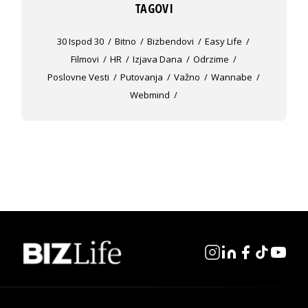
TAGOVI
30 Ispod 30
Bitno
Bizbendovi
Easy Life
Filmovi
HR
Izjava Dana
Odrzime
Poslovne Vesti
Putovanja
Važno
Wannabe
Webmind