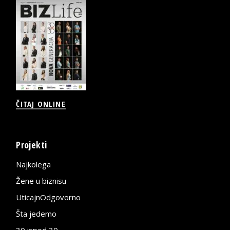
ČITAJ ONLINE
Projekti
Najkolega
Žene u biznisu
UticajnOdgovorno
Šta jedemo
30 ispod 30