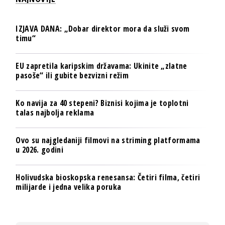
IZJAVA DANA: „Dobar direktor mora da služi svom
timu“
EU zapretila karipskim državama: Ukinite „zlatne
pasoše“ ili gubite bezvizni režim
Ko navija za 40 stepeni? Biznisi kojima je toplotni
talas najbolja reklama
Ovo su najgledaniji filmovi na striming platformama
u 2026. godini
Holivudska bioskopska renesansa: Četiri filma, četiri
milijarde i jedna velika poruka