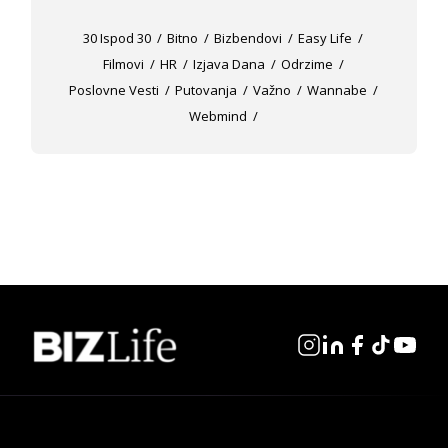
30 Ispod 30
Bitno
Bizbendovi
Easy Life
Filmovi
HR
Izjava Dana
Odrzime
Poslovne Vesti
Putovanja
Važno
Wannabe
Webmind