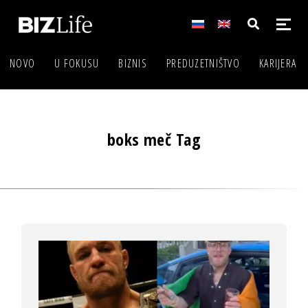
NOVO
U FOKUSU
BIZNIS
PREDUZETNIŠTVO
KARIJERA
boks meč Tag