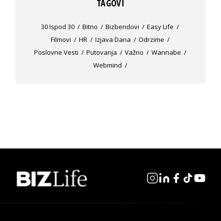
TAGOVI
30 Ispod 30
Bitno
Bizbendovi
Easy Life
Filmovi
HR
Izjava Dana
Odrzime
Poslovne Vesti
Putovanja
Važno
Wannabe
Webmind