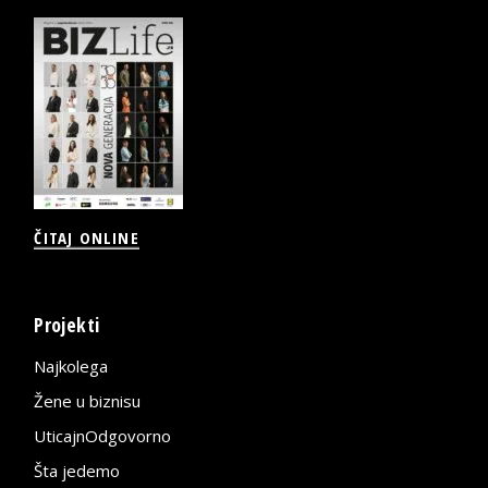
ČITAJ ONLINE
Projekti
Najkolega
Žene u biznisu
UticajnOdgovorno
Šta jedemo