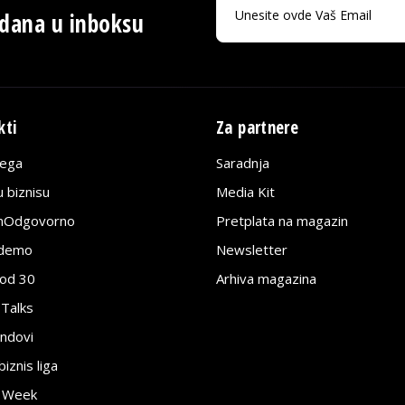
 dana u inboksu
kti
Za partnere
lega
Saradnja
 biznisu
Media Kit
jnOdgovorno
Pretplata na magazin
edemo
Newsletter
pod 30
Arhiva magazina
 Talks
ndovi
znis liga
e Week