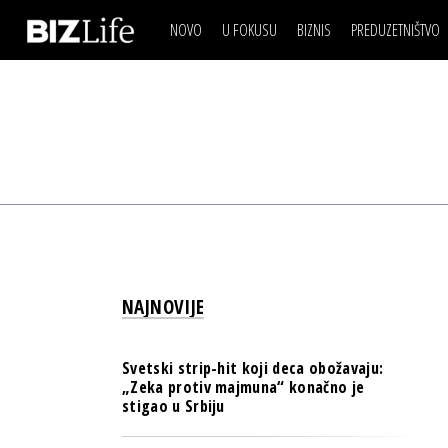
NOVO
U FOKUSU
BIZNIS
PREDUZETNIŠTVO
IZJAVA DANA
BIZNIS SCENA
VIDEO
REAL ESTATE
IZJAVA DANA
BIZNIS SCENA
BREND I KOMUNIKACI
VIDEO
REAL ESTATE
ESG & ENERGY
BREND I KOMUNIKACI
BANKE
ESG & ENERGY
OSIGURANJE
BANKE
TECH I AI
OSIGURANJE
BIZNIS & SPORT
NAJNOVIJE
TECH I AI
PULS REGIONA
BIZNIS & SPORT
NOVO NA RAFU
Svetski strip-hit koji deca obožavaju:
PULS REGIONA
„Zeka protiv majmuna“ konačno je
stigao u Srbiju
NOVO NA RAFU