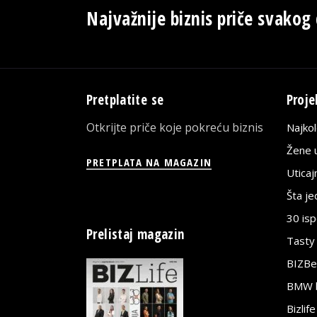
Najvažnije biznis priče svakog
Pretplatite se
Proje
Otkrijte priče koje pokreću biznis
Najko
Žene u
PRETPLATA NA MAGAZIN
Utica
Šta j
30 is
Prelistaj magazin
Tasty
BIZBe
BMW bi
Bizlif