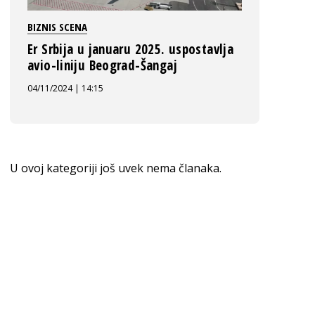
BIZNIS SCENA
Er Srbija u januaru 2025. uspostavlja
avio-liniju Beograd-Šangaj
04/11/2024 | 14:15
U ovoj kategoriji još uvek nema članaka.