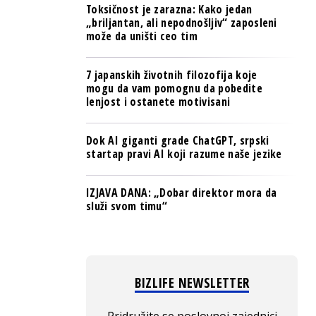
Toksičnost je zarazna: Kako jedan
„briljantan, ali nepodnošljiv“ zaposleni
može da uništi ceo tim
7 japanskih životnih filozofija koje
mogu da vam pomognu da pobedite
lenjost i ostanete motivisani
Dok AI giganti grade ChatGPT, srpski
startap pravi AI koji razume naše jezike
IZJAVA DANA: „Dobar direktor mora da
služi svom timu“
BIZLIFE NEWSLETTER