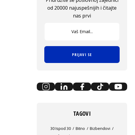
Pridružite se poslovnoj zajednici
od 20000 najuspešnijih i čitajte
nas prvi
PRIJAVI SE
TAGOVI
30 Ispod 30
Bitno
Bizbendovi