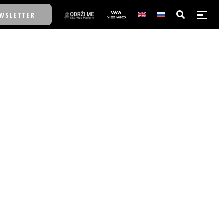
WSLETTER
E/SCHOOL
E/SCHOOL
A
A