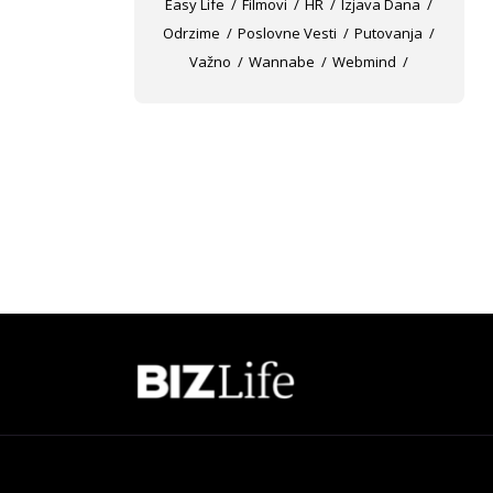
Easy Life
Filmovi
HR
Izjava Dana
Odrzime
Poslovne Vesti
Putovanja
Važno
Wannabe
Webmind