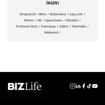
TAGOVI
30 Ispod 30
Bitno
Bizbendovi
Easy Life
Filmovi
HR
Izjava Dana
Odrzime
Poslovne Vesti
Putovanja
Važno
Wannabe
Webmind