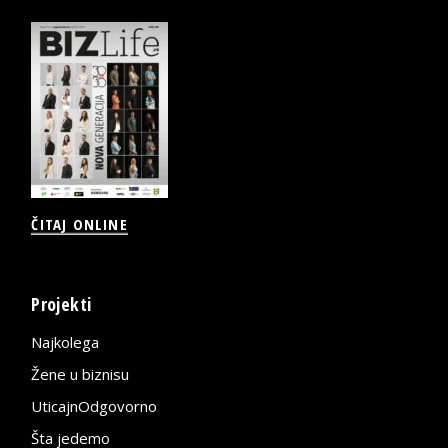
ČITAJ ONLINE
Projekti
Najkolega
Žene u biznisu
UticajnOdgovorno
Šta jedemo