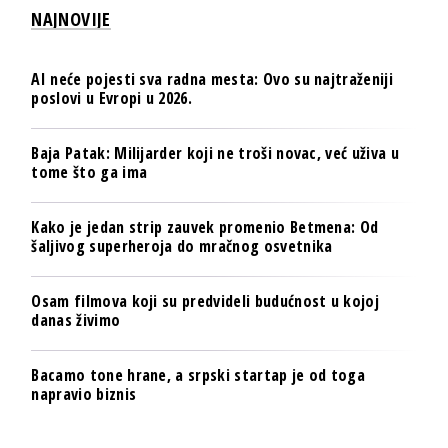
NAJNOVIJE
AI neće pojesti sva radna mesta: Ovo su najtraženiji
poslovi u Evropi u 2026.
Baja Patak: Milijarder koji ne troši novac, već uživa u
tome što ga ima
Kako je jedan strip zauvek promenio Betmena: Od
šaljivog superheroja do mračnog osvetnika
Osam filmova koji su predvideli budućnost u kojoj
danas živimo
Bacamo tone hrane, a srpski startap je od toga
napravio biznis