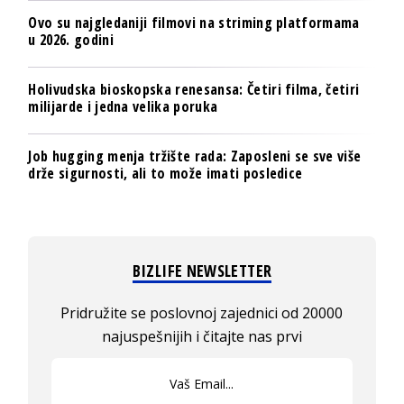
Ovo su najgledaniji filmovi na striming platformama
u 2026. godini
Holivudska bioskopska renesansa: Četiri filma, četiri
milijarde i jedna velika poruka
Job hugging menja tržište rada: Zaposleni se sve više
drže sigurnosti, ali to može imati posledice
BIZLIFE NEWSLETTER
Pridružite se poslovnoj zajednici od 20000
najuspešnijih i čitajte nas prvi