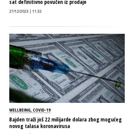
sat definitivno povučen iz prodaje
27/12/2023 | 11:32
WELLBEING
,
COVID-19
Bajden traži još 22 milijarde dolara zbog mogućeg
novog talasa koronavirusa