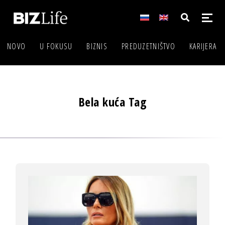
NOVO
U FOKUSU
BIZNIS
PREDUZETNIŠTVO
KARIJERA
Bela kuća Tag