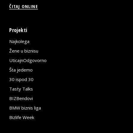
ČITAJ ONLINE
Projekti
Najkolega
Žene u biznisu
UticajnOdgovorno
Šta jedemo
30 ispod 30
Tasty Talks
BIZBendovi
BMW biznis liga
Bizlife Week