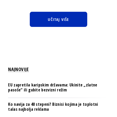
UČITAJ VIŠE
NAJNOVIJE
EU zapretila karipskim državama: Ukinite „zlatne
pasoše“ ili gubite bezvizni režim
Ko navija za 40 stepeni? Biznisi kojima je toplotni
talas najbolja reklama