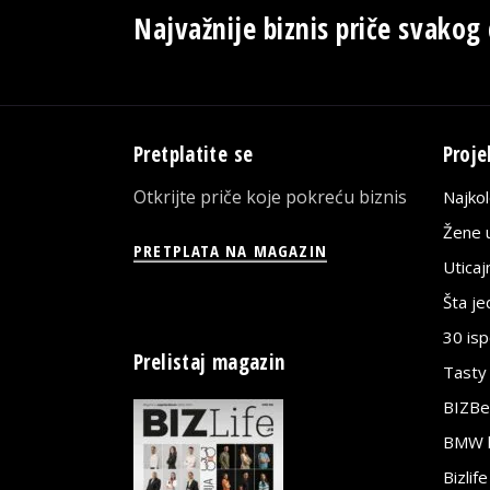
Najvažnije biznis priče svakog
Pretplatite se
Proje
Otkrijte priče koje pokreću biznis
Najko
Žene u
PRETPLATA NA MAGAZIN
Utica
Šta j
30 is
Prelistaj magazin
Tasty
BIZBe
BMW bi
Bizlif