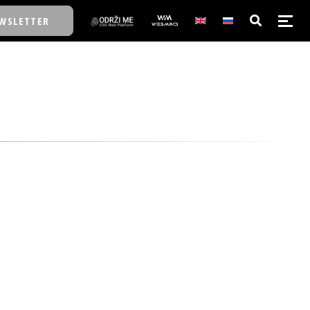
WSLETTER
E/SCHOOL
E/SCHOOL
A
A