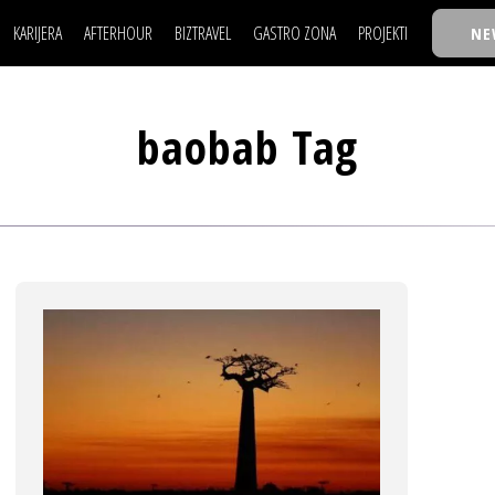
KARIJERA
AFTERHOUR
BIZTRAVEL
GASTRO ZONA
PROJEKTI
NE
POSAO
FILM I SCENA
NAJKOLEGA
LJUDI (HR)
KNJIGE
TASTY TALKS
POSAO
FILM I SCENA
NAJKOLEGA
JE
MOJ UGAO
AUTO SVET
30 ISPOD 30
baobab Tag
LJUDI (HR)
KNJIGE
TASTY TALKS
USAVRŠAVANJE
STIL
BACK TO OFFIC
JE
MOJ UGAO
AUTO SVET
30 ISPOD 30
KNOW-HOW
WELLBEING
BIZBENDOVI
USAVRŠAVANJE
STIL
BACK TO OFFIC
BIZKOLEGIJUM
KNOW-HOW
WELLBEING
BIZBENDOVI
BMW BIZNIS LIG
BIZKOLEGIJUM
BIZLIFE WEEK
BMW BIZNIS LIG
IZJAVA GODINE
BIZLIFE WEEK
IZJAVA GODINE