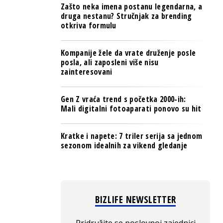
Zašto neka imena postanu legendarna, a
druga nestanu? Stručnjak za brending
otkriva formulu
Kompanije žele da vrate druženje posle
posla, ali zaposleni više nisu
zainteresovani
Gen Z vraća trend s početka 2000-ih:
Mali digitalni fotoaparati ponovo su hit
Kratke i napete: 7 triler serija sa jednom
sezonom idealnih za vikend gledanje
BIZLIFE NEWSLETTER