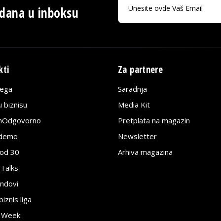
 dana u inboksu
kti
Za partnere
lega
Saradnja
 biznisu
Media Kit
jnOdgovorno
Pretplata na magazin
edemo
Newsletter
pod 30
Arhiva magazina
 Talks
ndovi
znis liga
e Week