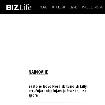
NOVO
U FOKUSU
BIZNIS
PREDUZETNIŠTVO
IZJAVA DANA
BIZNIS SCENA
VIDEO
REAL ESTATE
IZJAVA DANA
BIZNIS SCENA
BREND I KOMUNIKACI
VIDEO
REAL ESTATE
ESG & ENERGY
BREND I KOMUNIKACI
BANKE
ESG & ENERGY
OSIGURANJE
BANKE
TECH I AI
OSIGURANJE
BIZNIS & SPORT
NAJNOVIJE
TECH I AI
PULS REGIONA
BIZNIS & SPORT
NOVO NA RAFU
Zašto je Novo Nordisk tužio Eli Lilly:
PULS REGIONA
stručnjaci objašnjavaju šta stoji iza
spora
NOVO NA RAFU