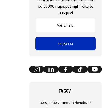
Pridružite se poslovnoj zajednici
od 20000 najuspešnijih i čitajte
nas prvi
PRIJAVI SE
TAGOVI
30 Ispod 30
Bitno
Bizbendovi