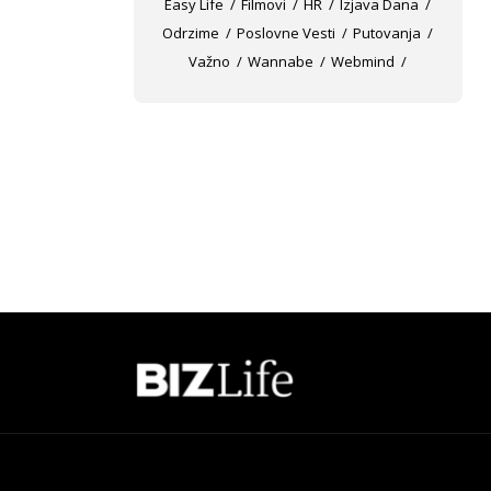
Easy Life
Filmovi
HR
Izjava Dana
Odrzime
Poslovne Vesti
Putovanja
Važno
Wannabe
Webmind