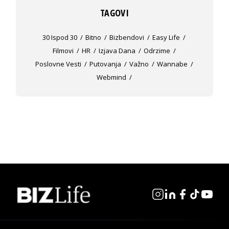
TAGOVI
30 Ispod 30
Bitno
Bizbendovi
Easy Life
Filmovi
HR
Izjava Dana
Odrzime
Poslovne Vesti
Putovanja
Važno
Wannabe
Webmind