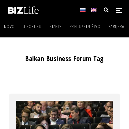
NOVO
U FOKUSU
BIZNIS
PREDUZETNIŠTVO
KARIJERA
Balkan Business Forum Tag