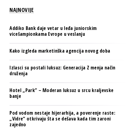
NAJNOVIJE
Addiko Bank daje vetar u leđa juniorskim
vicešampionkama Evrope u veslanju
Kako izgleda marketinška agencija novog doba
Izlasci su postali luksuz: Generacija Z menja način
druženja
Hotel „Park” – Moderan luksuz u srcu kraljevske
banje
Pod vodom nestaje hijerarhija, a poverenje raste:
„Vidre“ otkrivaju šta se dešava kada tim zaroni
zajedno