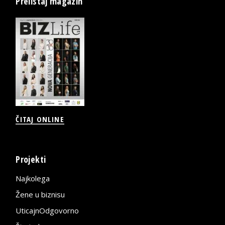
Prelistaj magazin
ČITAJ ONLINE
Projekti
Najkolega
Žene u biznisu
UticajnOdgovorno