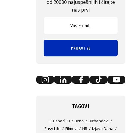
od 20000 najuspešnijih i čitajte
nas prvi
PRIJAVI SE
TAGOVI
30 Ispod 30
Bitno
Bizbendovi
Easy Life
Filmovi
HR
Izjava Dana