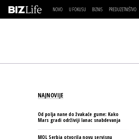
NOVO
U FOKUSU
BIZNIS
PREDUZETNIŠTVO
IZJAVA DANA
BIZNIS SCENA
VIDEO
REAL ESTATE
IZJAVA DANA
BIZNIS SCENA
BREND I KOMUNIKACI
VIDEO
REAL ESTATE
ESG & ENERGY
BREND I KOMUNIKACI
BANKE
ESG & ENERGY
OSIGURANJE
BANKE
TECH I AI
OSIGURANJE
BIZNIS & SPORT
NAJNOVIJE
TECH I AI
PULS REGIONA
BIZNIS & SPORT
NOVO NA RAFU
Od polja nane do žvakaće gume: Kako
PULS REGIONA
Mars gradi održiviji lanac snabdevanja
NOVO NA RAFU
MOL Serbia otvorila novu servisnu