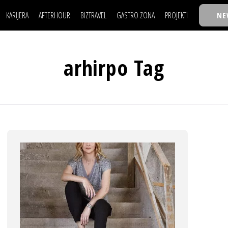
KARIJERA
AFTERHOUR
BIZTRAVEL
GASTRO ZONA
PROJEKTI
NE
POSAO
FILM I SCENA
NAJKOLEGA
LJUDI (HR)
KNJIGE
TASTY TALKS
POSAO
FILM I SCENA
NAJKOLEGA
JE
MOJ UGAO
AUTO SVET
30 ISPOD 30
arhirpo Tag
LJUDI (HR)
KNJIGE
TASTY TALKS
USAVRŠAVANJE
STIL
BACK TO OFFIC
JE
MOJ UGAO
AUTO SVET
30 ISPOD 30
KNOW-HOW
WELLBEING
BIZBENDOVI
USAVRŠAVANJE
STIL
BACK TO OFFIC
BIZKOLEGIJUM
KNOW-HOW
WELLBEING
BIZBENDOVI
BMW BIZNIS LIG
BIZKOLEGIJUM
BIZLIFE WEEK
BMW BIZNIS LIG
IZJAVA GODINE
BIZLIFE WEEK
IZJAVA GODINE