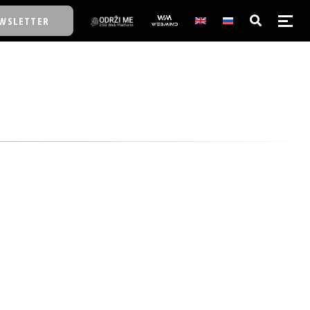
WSLETTER
E/SCHOOL
E/SCHOOL
A
A