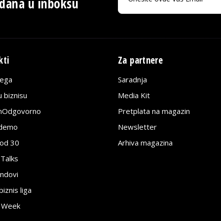
 dana u inboksu
kti
Za partnere
lega
Saradnja
 biznisu
Media Kit
jnOdgovorno
Pretplata na magazin
edemo
Newsletter
pod 30
Arhiva magazina
 Talks
ndovi
znis liga
e Week