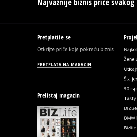
Najvažnije biznis priče svakog
Pretplatite se
Proje
Otkrijte priče koje pokreću biznis
Najko
Žene u
PRETPLATA NA MAGAZIN
Utica
Šta j
30 is
Prelistaj magazin
Tasty
BIZBe
BMW bi
Bizlif