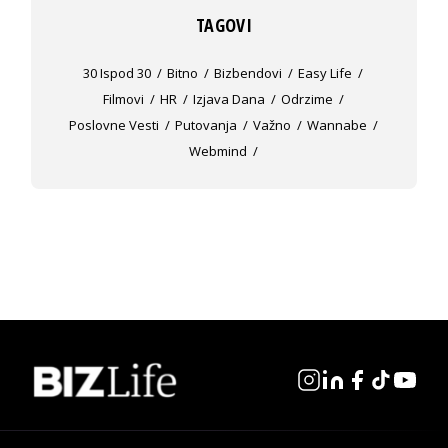
TAGOVI
30 Ispod 30
Bitno
Bizbendovi
Easy Life
Filmovi
HR
Izjava Dana
Odrzime
Poslovne Vesti
Putovanja
Važno
Wannabe
Webmind