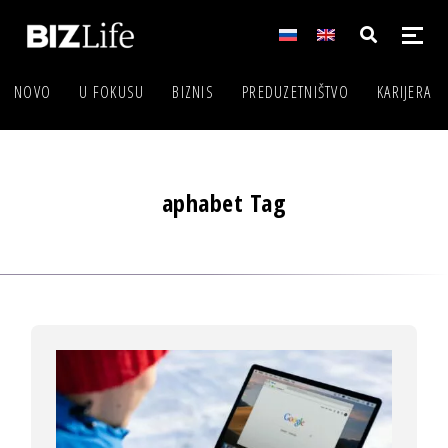
NOVO
U FOKUSU
BIZNIS
PREDUZETNIŠTVO
KARIJERA
aphabet Tag