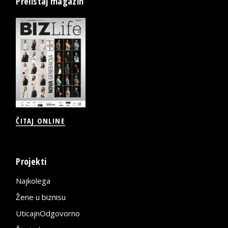
Prelistaj magazin
ČITAJ ONLINE
Projekti
Najkolega
Žene u biznisu
UticajnOdgovorno