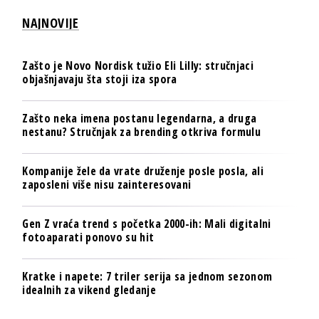
NAJNOVIJE
Zašto je Novo Nordisk tužio Eli Lilly: stručnjaci
objašnjavaju šta stoji iza spora
Zašto neka imena postanu legendarna, a druga
nestanu? Stručnjak za brending otkriva formulu
Kompanije žele da vrate druženje posle posla, ali
zaposleni više nisu zainteresovani
Gen Z vraća trend s početka 2000-ih: Mali digitalni
fotoaparati ponovo su hit
Kratke i napete: 7 triler serija sa jednom sezonom
idealnih za vikend gledanje