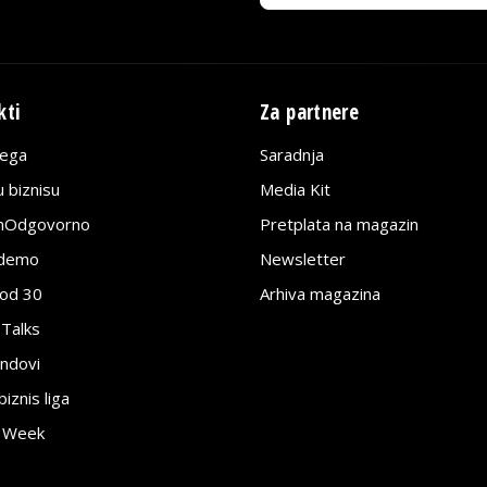
kti
Za partnere
lega
Saradnja
 biznisu
Media Kit
jnOdgovorno
Pretplata na magazin
edemo
Newsletter
pod 30
Arhiva magazina
 Talks
ndovi
znis liga
e Week