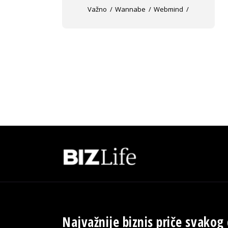
Važno
Wannabe
Webmind
Najvažnije biznis priče svakog