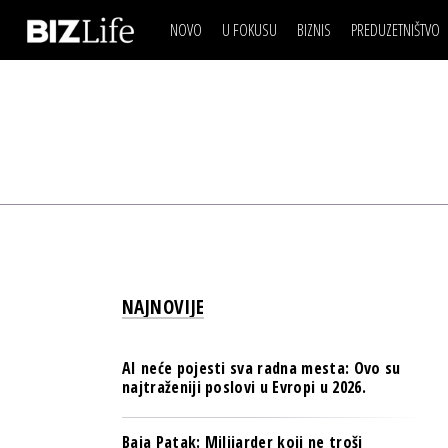
NOVO
U FOKUSU
BIZNIS
PREDUZETNIŠTVO
IZJAVA DANA
BIZNIS SCENA
VIDEO
REAL ESTATE
IZJAVA DANA
BIZNIS SCENA
BREND I KOMUNIKACI
VIDEO
REAL ESTATE
ESG & ENERGY
BREND I KOMUNIKACI
BANKE
ESG & ENERGY
OSIGURANJE
BANKE
TECH I AI
OSIGURANJE
BIZNIS & SPORT
NAJNOVIJE
TECH I AI
PULS REGIONA
BIZNIS & SPORT
NOVO NA RAFU
AI neće pojesti sva radna mesta: Ovo su
PULS REGIONA
najtraženiji poslovi u Evropi u 2026.
NOVO NA RAFU
Baja Patak: Milijarder koji ne troši