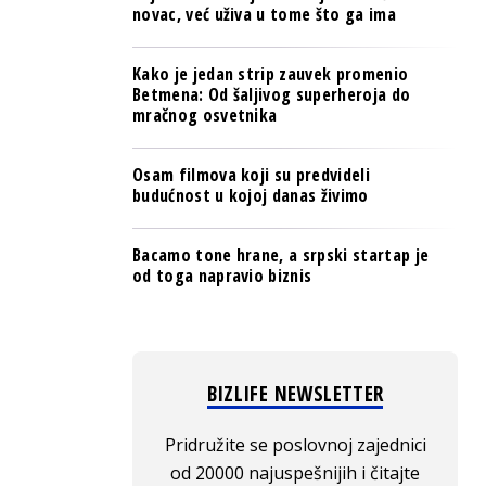
novac, već uživa u tome što ga ima
Kako je jedan strip zauvek promenio
Betmena: Od šaljivog superheroja do
mračnog osvetnika
Osam filmova koji su predvideli
budućnost u kojoj danas živimo
Bacamo tone hrane, a srpski startap je
od toga napravio biznis
BIZLIFE NEWSLETTER
Pridružite se poslovnoj zajednici
od 20000 najuspešnijih i čitajte