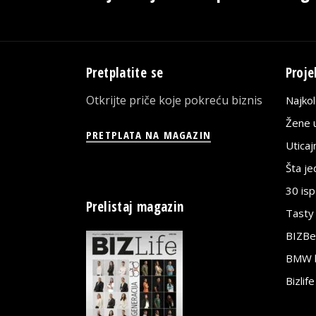
Pretplatite se
Proje
Otkrijte priče koje pokreću biznis
Najko
Žene u
PRETPLATA NA MAGAZIN
Utica
Šta j
30 is
Prelistaj magazin
Tasty
BIZBe
BMW bi
Bizlif