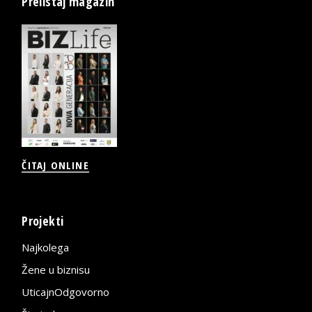
Prelistaj magazin
ČITAJ ONLINE
Projekti
Najkolega
Žene u biznisu
UticajnOdgovorno