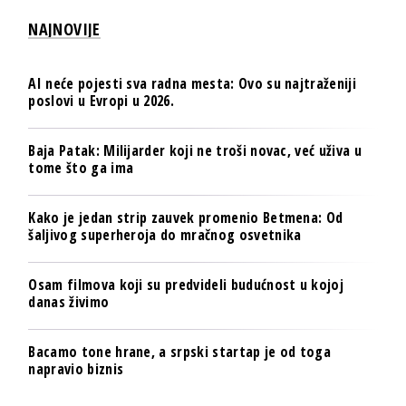
NAJNOVIJE
AI neće pojesti sva radna mesta: Ovo su najtraženiji
poslovi u Evropi u 2026.
Baja Patak: Milijarder koji ne troši novac, već uživa u
tome što ga ima
Kako je jedan strip zauvek promenio Betmena: Od
šaljivog superheroja do mračnog osvetnika
Osam filmova koji su predvideli budućnost u kojoj
danas živimo
Bacamo tone hrane, a srpski startap je od toga
napravio biznis