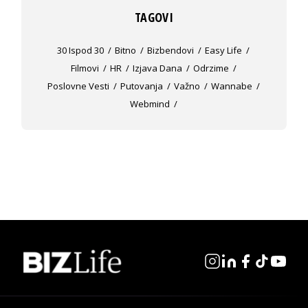
TAGOVI
30 Ispod 30
Bitno
Bizbendovi
Easy Life
Filmovi
HR
Izjava Dana
Odrzime
Poslovne Vesti
Putovanja
Važno
Wannabe
Webmind