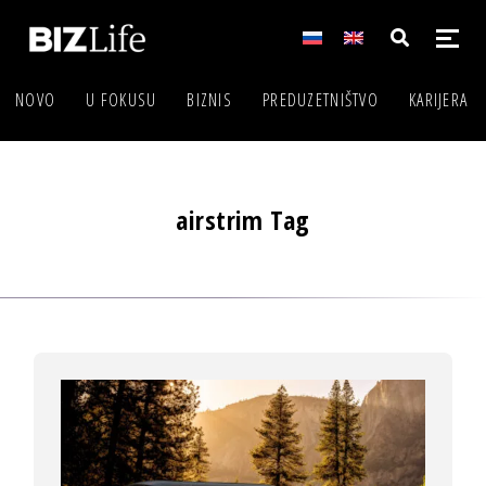
NOVO
U FOKUSU
BIZNIS
PREDUZETNIŠTVO
KARIJERA
airstrim Tag