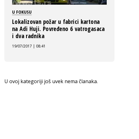
U FOKUSU
Lokalizovan požar u fabrici kartona
na Adi Huji. Povređeno 6 vatrogasaca
i dva radnika
19/07/2017 | 08:41
U ovoj kategoriji još uvek nema članaka.