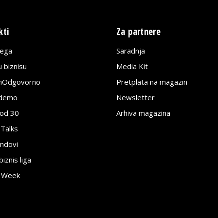
kti
Za partnere
lega
Saradnja
 biznisu
Media Kit
jnOdgovorno
Pretplata na magazin
edemo
Newsletter
pod 30
Arhiva magazina
 Talks
ndovi
znis liga
e Week