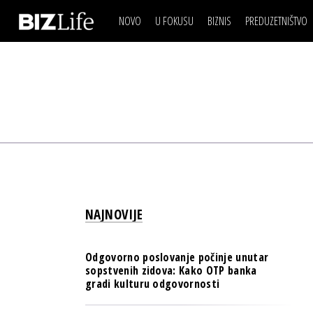
NOVO
U FOKUSU
BIZNIS
PREDUZETNIŠTVO
IZJAVA DANA
BIZNIS SCENA
VIDEO
REAL ESTATE
IZJAVA DANA
BIZNIS SCENA
BREND I KOMUNIKACI
VIDEO
REAL ESTATE
ESG & ENERGY
BREND I KOMUNIKACI
BANKE
ESG & ENERGY
OSIGURANJE
BANKE
TECH I AI
OSIGURANJE
BIZNIS & SPORT
NAJNOVIJE
TECH I AI
PULS REGIONA
BIZNIS & SPORT
NOVO NA RAFU
Odgovorno poslovanje počinje unutar
PULS REGIONA
sopstvenih zidova: Kako OTP banka
gradi kulturu odgovornosti
NOVO NA RAFU