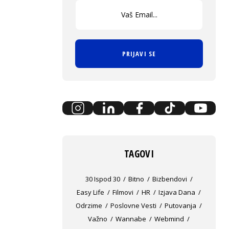
PRIJAVI SE
TAGOVI
30 Ispod 30
Bitno
Bizbendovi
Easy Life
Filmovi
HR
Izjava Dana
Odrzime
Poslovne Vesti
Putovanja
Važno
Wannabe
Webmind