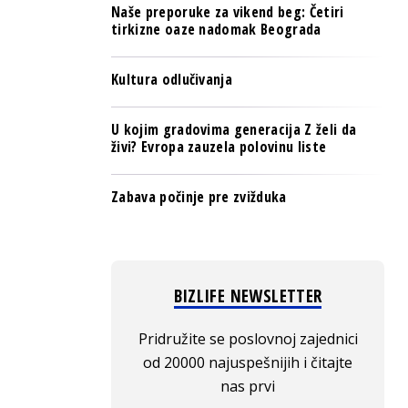
Naše preporuke za vikend beg: Četiri
tirkizne oaze nadomak Beograda
Kultura odlučivanja
U kojim gradovima generacija Z želi da
živi? Evropa zauzela polovinu liste
Zabava počinje pre zvižduka
BIZLIFE NEWSLETTER
Pridružite se poslovnoj zajednici
od 20000 najuspešnijih i čitajte
nas prvi