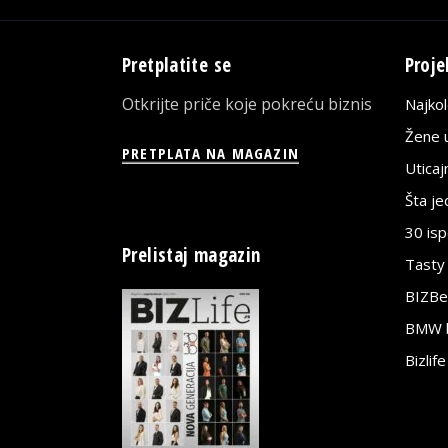
Pretplatite se
Proje
Otkrijte priče koje pokreću biznis
Najko
Žene u
PRETPLATA NA MAGAZIN
Utica
Šta j
30 is
Prelistaj magazin
Tasty
BIZBe
BMW bi
Bizlif