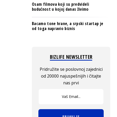
Osam filmova koji su predvideli
budućnost u kojoj danas živimo
Bacamo tone hrane, a srpski startap je
od toga napravio biznis
BIZLIFE NEWSLETTER
Pridružite se poslovnoj zajednici
od 20000 najuspešnijih i čitajte
nas prvi
PRIJAVI SE