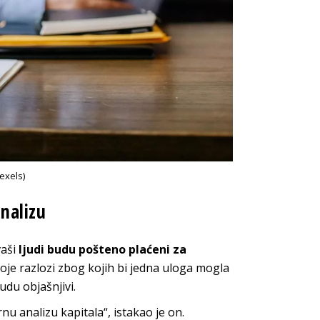
exels)
analizu
vaši
ljudi budu pošteno plaćeni za
oje razlozi zbog kojih bi jedna uloga mogla
budu objašnjivi.
nu analizu kapitala“, istakao je on.