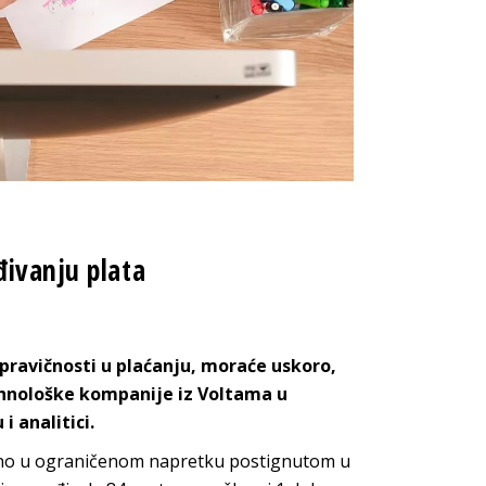
đivanju plata
 pravičnosti u plaćanju, moraće uskoro,
tehnološke kompanije iz Voltama u
 analitici.
asno u ograničenom napretku postignutom u