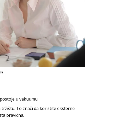
s)
 postoje u vakuumu.
tržištu. To znači da koristite eksterne
sta pravična.