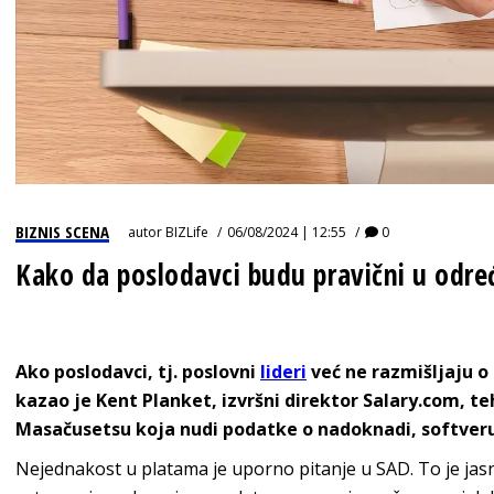
BIZNIS SCENA
autor
BIZLife
06/08/2024 | 12:55
0
Kako da poslodavci budu pravični u odre
Ako poslodavci, tj. poslovni
lideri
već ne razmišljaju o
kazao je Kent Planket, izvršni direktor Salary.com, 
Masačusetsu koja nudi podatke o nadoknadi, softveru i
Nejednakost u platama je uporno pitanje u SAD. To je j