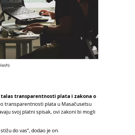
plash)
talas transparentnosti plata i zakona o
n o transparentnosti plata u Masačusetsu
vaju svoj platni spisak, ovi zakoni bi mogli
stižu do vas“, dodao je on.