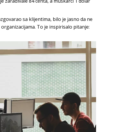
je zarađivale 84 centa, a muškarci 1 dolar
zgovarao sa klijentima, bilo je jasno da ne
rganizacijama. To je inspirisalo pitanje: