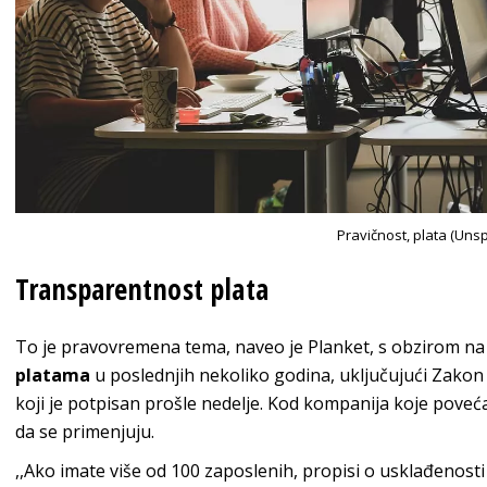
Pravičnost, plata (Uns
Transparentnost plata
To je pravovremena tema, naveo je Planket, s obzirom na
platama
u poslednjih nekoliko godina, uključujući Zako
koji je potpisan prošle nedelje. Kod kompanija koje poveća
da se primenjuju.
,,Ako imate više od 100 zaposlenih, propisi o usklađenosti 