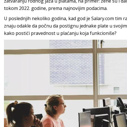
zatvaranju rodnog jaza u platama, na primer: žene su i dal
tokom 2022. godine, prema najnovijim podacima.
U poslednjih nekoliko godina, kad god je Salary.com tim ra
znaju odakle da počnu da postignu jednake plate u svojim o
kako postići pravednost u plaćanju koja funkcioniše?