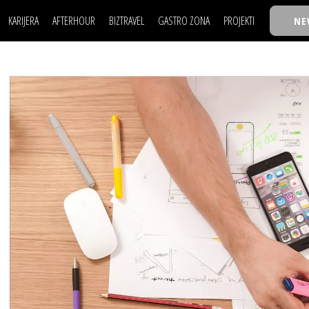
KARIJERA
AFTERHOUR
BIZTRAVEL
GASTRO ZONA
PROJEKTI
NE
POSAO
FILM I SCENA
NAJKOLEGA
LJUDI (HR)
KNJIGE
TASTY TALKS
POSAO
FILM I SCENA
NAJKOLEGA
JE
MOJ UGAO
AUTO SVET
30 ISPOD 30
LJUDI (HR)
KNJIGE
TASTY TALKS
USAVRŠAVANJE
STIL
BACK TO OFFIC
JE
MOJ UGAO
AUTO SVET
30 ISPOD 30
KNOW-HOW
WELLBEING
BIZBENDOVI
USAVRŠAVANJE
STIL
BACK TO OFFIC
BIZKOLEGIJUM
KNOW-HOW
WELLBEING
BIZBENDOVI
BMW BIZNIS LIG
BIZKOLEGIJUM
BIZLIFE WEEK
BMW BIZNIS LIG
IZJAVA GODINE
BIZLIFE WEEK
IZJAVA GODINE