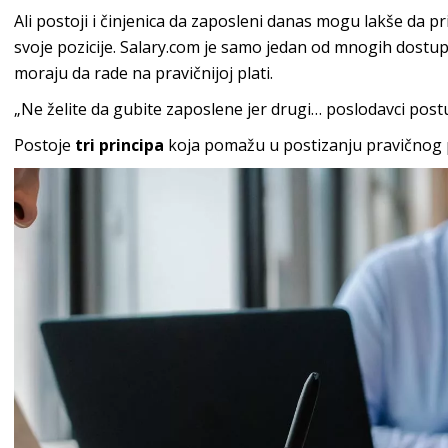
Ali postoji i činjenica da zaposleni danas mogu lakše da 
svoje pozicije. Salary.com je samo jedan od mnogih dostup
moraju da rade na pravičnijoj plati.
„Ne želite da gubite zaposlene jer drugi… poslodavci postu
Postoje
tri principa
koja pomažu u postizanju pravičnog 