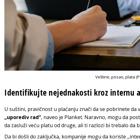
Veštine, posao, plata (P
Identifikujte nejednakosti kroz internu 
U suštini, pravičnost u plaćanju znači da se pobrinete da 
„uporediv rad“
, naveo je Planket. Naravno, mogu da post
da zasluži veću platu od druge, ali ti razlozi bi trebalo da 
Da bi došli do zaključka, kompanije mogu da koriste ,,inter