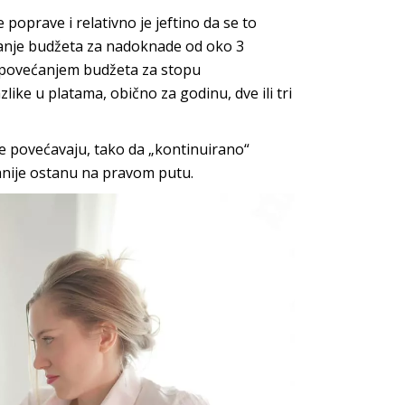
poprave i relativno je jeftino da se to
ćanje budžeta za nadoknade od oko 3
 povećanjem budžeta za stopu
ike u platama, obično za godinu, dve ili tri
se povećavaju, tako da „kontinuirano“
nije ostanu na pravom putu.