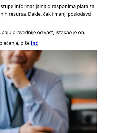
pristupe informacijama o rasponima plata za
nih resursa. Dakle, čak i manji poslodavci
paju pravednije od vas“, istakao je on.
plaćanja, piše
Inc
.