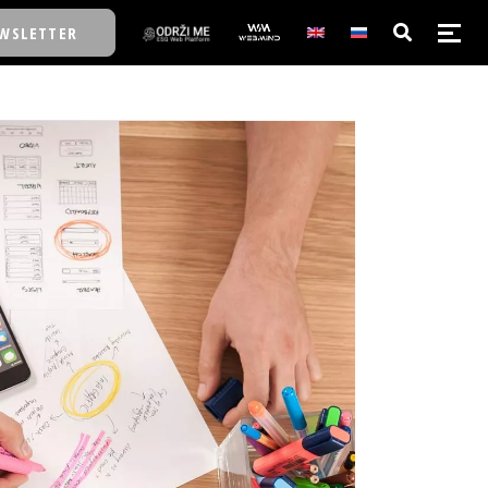
WSLETTER
E/SCHOOL
E/SCHOOL
A
A