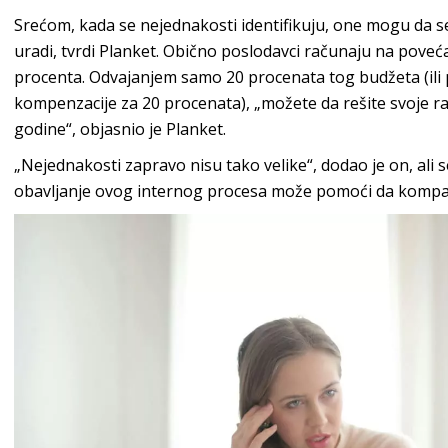
Srećom, kada se nejednakosti identifikuju, one mogu da se 
uradi, tvrdi Planket. Obično poslodavci računaju na pove
procenta. Odvajanjem samo 20 procenata tog budžeta (ili
kompenzacije za 20 procenata), „možete da rešite svoje razl
godine“, objasnio je Planket.
„Nejednakosti zapravo nisu tako velike“, dodao je on, ali 
obavljanje ovog internog procesa može pomoći da kompa