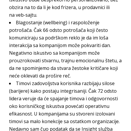
obzira na to da li je kod frizera, u prodavnici ili
na
veb-sajtu.
Blagostanje (
wellbeing
) i raspoloženje
potrošača.
Čak 66 odsto
potrošača koji često
komuniciraju sa podrškom reklo je da im loša
interakcija sa kompanijom može pokvariti dan.
Negativno iskustvo sa kompanijom može
prouzrokovati stvarnu, trajnu emocionalnu štetu, a
da ne spominjemo da stvara žestoke kritičare koji
neće oklevati da pr
ošire reč.
Timovi zadovoljstva korisnika razbijaju silose
(barijere) kako postaju integrisaniji.
Čak
72 odsto
lidera veruje da će spajanje timova i odgovornosti
oko korisničkog iskustva poveć
ati operativnu
efikasnost. U kompanijama su stvoreni izolovani
timovi sa malo konekcije sa ostatkom organizacije.
Nedavno sam čuo podatak da se
Insight
služba