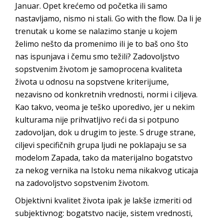
Januar. Opet krećemo od početka ili samo
nastavljamo, nismo ni stali.
Go with the flow
. Da li je
trenutak u kome se nalazimo stanje u kojem
želimo nešto da promenimo ili je to baš
ono što
nas ispunjava i čemu smo težili? Zadovoljstvo
sopstvenim životom je samoprocena kvaliteta
života u odnosu na sopstvene kriterijume,
nezavisno od konkretnih vrednosti, normi i ciljeva.
Kao takvo, veoma je teško uporedivo, jer u nekim
kulturama nije prihvatljivo reći da si potpuno
zadovoljan, dok u drugim to jeste. S druge strane,
ciljevi specifičnih
grupa ljudi ne poklapaju se sa
modelom Zapada, tako da materijalno bogatstvo
za nekog vernika na Istoku nema nikakvog uticaja
na zadovoljstvo sopstveni
m životom.
Objektivni kvalitet života ipak je lakše izmeriti od
subjektivnog: bogatstvo nacije, sistem vrednosti,