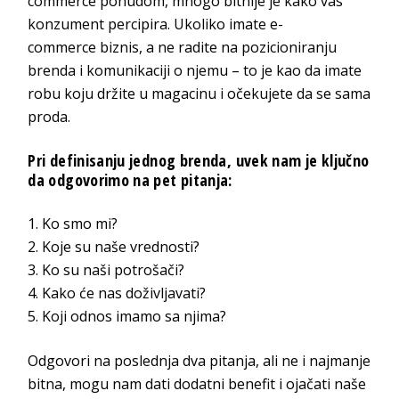
commerce
ponudom, mnogo bitnije je kako vas
konzument percipira. Ukoliko imate
e-
commerce
biznis,
a ne radite na pozicioniranju
brenda i komunikaciji o njemu – to je kao da imate
robu koju držite u magacinu i očekujete da se s
ama
proda.
Pri definisanju jednog brenda, uvek nam je ključno
da odgovorimo na pe
t pitanja:
Ko smo mi?
Koje su naše
vrednosti?
Ko su naši
potrošači?
Kako će nas dož
ivljavati?
Koji odnos imamo
sa njima?
Odgovori na poslednja dva pitanja, ali ne i najmanje
bitna
, mogu nam dati dodatni benefit i ojačati naše