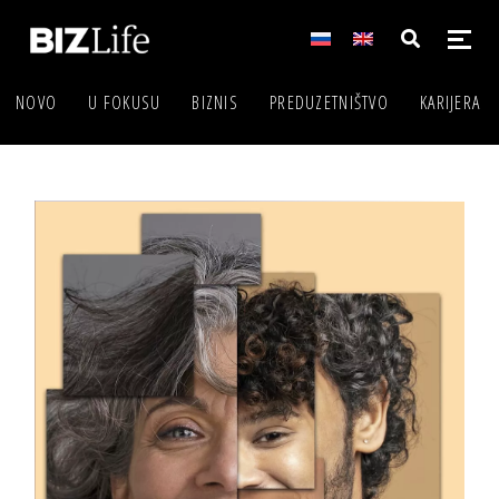
NOVO
U FOKUSU
BIZNIS
PREDUZETNIŠTVO
KARIJERA