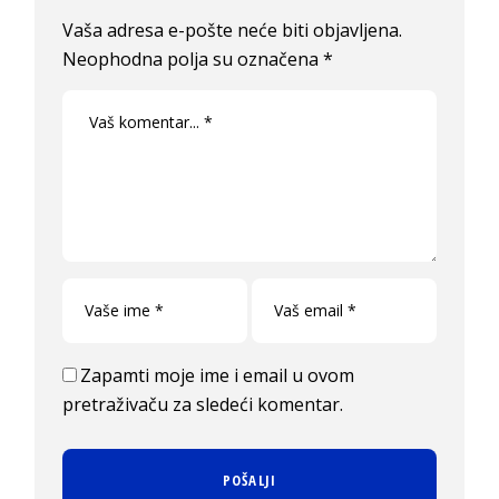
Vaša adresa e-pošte neće biti objavljena.
Neophodna polja su označena
*
Zapamti moje ime i email u ovom
pretraživaču za sledeći komentar.