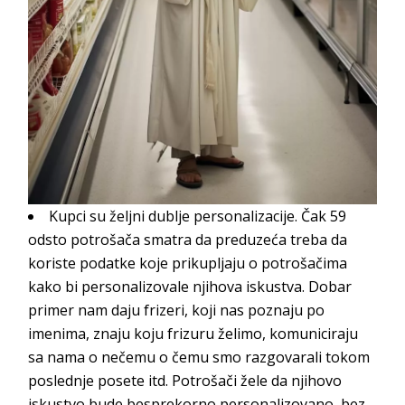
Kupci su željni dublje personalizacije.
Čak
59
odsto potrošača smatra da preduzeća treba da
koriste podatke koje prikupljaju o
potrošačima
kako bi personalizovale njihova iskustva. Dobar
primer nam daju frizeri, koji nas poznaju po
imenima, znaju koju frizuru želimo, komuniciraju
sa nama o nečemu o čemu smo razgovarali tokom
poslednje posete
itd. Potrošači žele da njihovo
iskustvo bude besprekorno personalizovano, bez