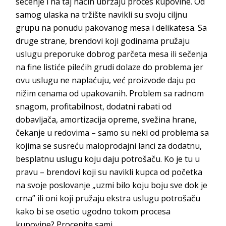
sečenje i na taj način ubrzaju proces kupovine. Od
samog ulaska na tržište navikli su svoju ciljnu
grupu na ponudu pakovanog mesa i delikatesa. Sa
druge strane, brendovi koji godinama pružaju
uslugu preporuke dobrog parčeta mesa ili sečenja
na fine listiće pilećih grudi dolaze do problema jer
ovu uslugu ne naplaćuju, već proizvode daju po
nižim cenama od upakovanih. Problem sa radnom
snagom, profitabilnost, dodatni rabati od
dobavljača, amortizacija opreme, svežina hrane,
čekanje u redovima – samo su neki od problema sa
kojima se susreću maloprodajni lanci za dodatn
u,
besplatnu uslugu koju daju potrošaču. Ko je tu u
pravu – brendovi koji su navikli kupca od početka
na svoje poslovanje „uzmi bilo koju boju sve dok je
crna” ili oni koji pružaju ekstra uslugu potrošaču
kako bi se osetio ugodno tokom procesa
kupovine? Proce
nite sami.