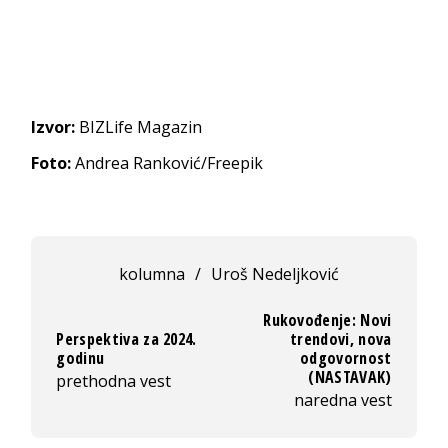
Izvor:
BIZLife Magazin
Foto:
Andrea Ranković/Freepik
kolumna
/
Uroš Nedeljković
Rukovođenje: Novi
Perspektiva za 2024.
trendovi, nova
godinu
odgovornost
(NASTAVAK)
prethodna vest
naredna vest