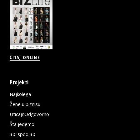
ČITAJ ONLINE
Projekti
Najkolega
Žene u biznisu
UticajnOdgovorno
Šta jedemo
30 ispod 30