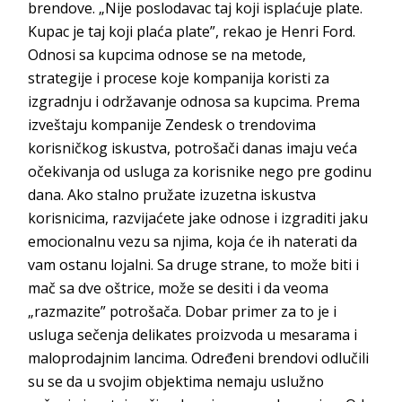
brendove. „Nije poslodavac taj koji isplaćuje plate.
Kupac je taj koji plaća plate”, rekao je Henri Ford.
Odnosi sa kupcima odnose se na metode,
strategije i procese koje kompanija koristi za
izgradnju i održavanje odnosa sa kupcima. Prema
izveštaju kompanije
Zendesk
o trendovima
korisničkog iskustva, potrošači danas imaju veća
očekivanja od usluga za korisnike nego pre godinu
dana. Ako stalno pružate izuzetna iskustva
korisnicima, razvijaćete jake odnose i izgraditi jaku
emocionalnu vezu sa njima,
koja će ih naterati da
vam ostanu lojalni. Sa druge strane, to može biti i
mač sa dve oštrice, može se desiti i da veoma
„razmazite” potrošača. Dobar primer za to je i
usluga sečenja delikates proizvoda u mesarama i
maloprodajnim lancima. Određeni brendovi odlučili
su se da u svojim objektima nemaju uslužno