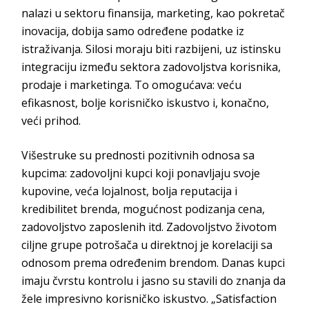
nalazi u sektoru finansija, marketing, kao pokretač
inovacija, dobija samo određene podatke iz
istraživanja. Silosi moraju biti razbijeni, uz istinsku
integraciju između sektora zadovoljstva korisnika,
prodaje i marketinga. To
omogućava: veću
efikasnost, bolje korisničko iskustvo i, konačno,
ve
ći prihod.
Višestruke su prednosti pozitivnih odnosa sa
kupcima: zadovoljni kupci koji ponavljaju svoje
kupovine, veća lojalnost, bolja reputacij
a i
kredibilitet brenda, mogućnost podizanja cena,
zadovoljstvo zaposlenih itd. Zadovoljstvo životom
ciljne grupe potrošača u direktnoj je korelaciji sa
odnosom prema određenim brendom. Danas kupci
imaju čvrstu kontrolu i jasno su stavili do znanja da
žele impresivno korisničko iskustvo.
„Satisfaction