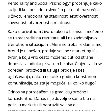
Personalit
y and Social Psichology” procenjuje kako
su ljudi koji poseduju sledećih pet osobina srećniji
u životu: emocionalna stabilnost, ekstrovertnost,
savesnost, otvorenost i p
rijatnost.
Kako u privatnom životu tako i u biznisu –
možemo
se usredsrediti na rezultate, ali i na zadovoljstvo
trenutnom situacijom. „Meni ne treba reklama, moj
brend je uspešan, prodaje se i bez marketinga” –
tvrdnja koju vrlo često možemo čuti od strane
donosilaca odluka privatnih biznisa. Činjenica da se
određeni proizvod ili usluga prodaje i bez
oglašavanja, nakon nekoliko godina konstantne
komunikacij
e, zaista je moguća, ali ko
liko dugo?
Odnos sa potrošačem se gradi dugoročno i
konzistentno. Danas nije dovoljno samo biti na
polici u marketu ili napraviti sajt sa
e-