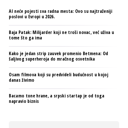
AI neće pojesti sva radna mesta: Ovo su najtraženiji
poslovi u Evropi u 2026.
Baja Patak: Milijarder koji ne troši novac, već uživa u
tome što ga ima
Kako je jedan strip zauvek promenio Betmena: Od
šaljivog superheroja do mračnog osvetnika
Osam filmova koji su predvideli budućnost u kojoj
danas živimo
Bacamo tone hrane, a srpski startap je od toga
napravio biznis