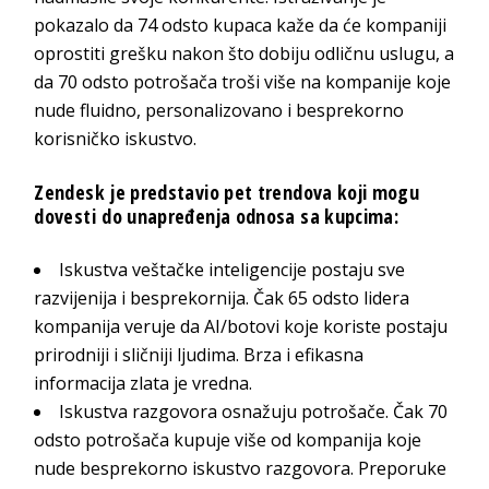
pokazalo da 74 odsto kupaca kaže da će kompaniji
oprostiti grešku nakon što dobiju odličnu uslugu, a
da 70 odsto potrošača troši više na kompanije koje
nude fluidno, personalizovano i besprekorno
korisničko
iskustvo.
Zendesk
je predstavio pet trendova koji mogu
dovesti
do unapređenja odnosa s
a kupcima:
Iskustva veštačke inteligencije postaju sve
razvijenija i besprekornija.
Čak 65 odsto lidera
kompanija veruje da AI/botovi koje koriste postaju
prirodniji i sličniji ljudima. Brza i efikasna
informacija zlata
je vredna.
Iskustva razgovora osnažuju potrošače.
Čak 70
odsto potrošača kupuje više od kompanija koje
nude besprekorno iskustvo razgovora. Preporuke