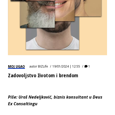
MOJ UGAO
autor
BIZLife
19/01/2024 | 12:55
1
Zadovoljstvo životom i brendom
Piše:
Uroš Ne
deljković
,
biznis ko
nsultant u
Deus
Ex C
onsaltingu