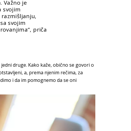
. Važno je
a svojim
azmišljanju,
 sa svojim
rovanjima“, priča
u jedni druge. Kako kaže, obično se govori o
tstavljeni, a, prema njenim rečima, za
radimo i da im pomognemo da se oni