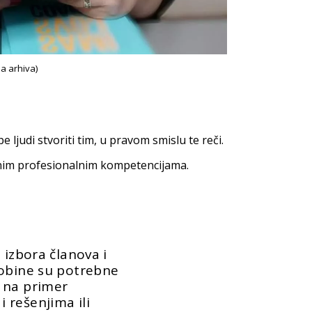
a arhiva)
 ljudi stvoriti tim, u pravom smislu te reči.
enim profesionalnim kompetencijama.
 izbora članova i
sobine su potrebne
 na primer
 rešenjima ili