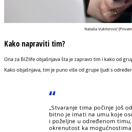
Nataša Vukmirović (Privatn
Kako napraviti tim?
Ona za BIZlife objašnjava šta je zapravo tim i kako od grupe
Kako objašnjava, tim je puno više od grupe ljudi s određ
„Stvaranje tima počinje još od
bitno je imati na umu koje o
i poželjne u određenom timu,
okrenutost ka mogućnostima i