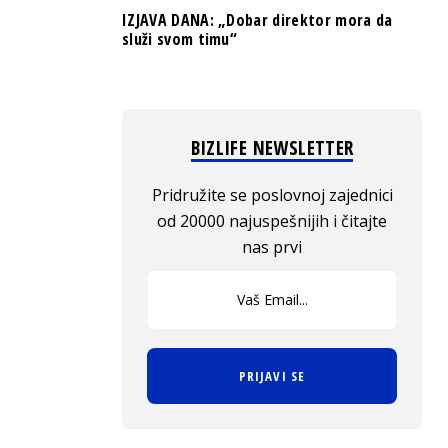
IZJAVA DANA: „Dobar direktor mora da
služi svom timu“
BIZLIFE NEWSLETTER
Pridružite se poslovnoj zajednici
od 20000 najuspešnijih i čitajte
nas prvi
PRIJAVI SE