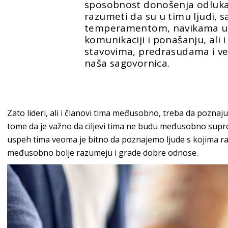
sposobnost donošenja odluka
razumeti da su u timu ljudi, s
temperamentom, navikama u r
komunikaciji i ponašanju, ali i
stavovima, predrasudama i ve
naša sagovornica.
Zato lideri, ali i članovi tima međusobno, treba da poznaj
tome da je važno da ciljevi tima ne budu međusobno supro
uspeh tima veoma je bitno da poznajemo ljude s kojima 
međusobno bolje razumeju i grade dobre odnose.