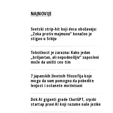
PULS REGIONA
NAJNOVIJE
NOVO NA RAFU
Svetski strip-hit koji deca obožavaju:
„Zeka protiv majmuna“ konačno je
stigao u Srbiju
Toksičnost je zarazna: Kako jedan
„briljantan, ali nepodnošljiv“ zaposleni
može da uništi ceo tim
7 japanskih životnih filozofija koje
mogu da vam pomognu da pobedite
lenjost i ostanete motivisani
Dok AI giganti grade ChatGPT, srpski
startap pravi AI koji razume naše jezike