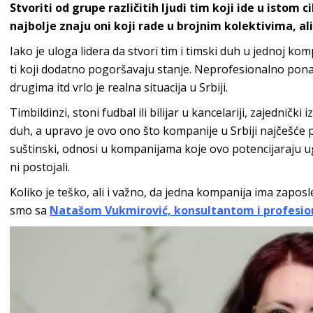
Stvoriti od grupe različitih ljudi tim koji ide u istom 
najbolje znaju oni koji rade u brojnim kolektivima, ali
Iako je uloga lidera da stvori tim i timski duh u jednoj kom
ti koji dodatno pogoršavaju stanje. Neprofesionalno ponaš
drugima itd vrlo je realna situacija u Srbiji.
Timbildinzi, stoni fudbal ili bilijar u kancelariji, zajednički 
duh, a upravo je ovo ono što kompanije u Srbiji najčešće p
suštinski, odnosi u kompanijama koje ovo potencijaraju ug
ni postojali.
Koliko je teško, ali i važno, da jedna kompanija ima zaposlen
smo sa
Natašom Vukmirović, konsultantom i profesi