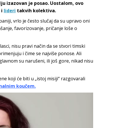
cilju izazovan je posao. Uostalom, ovo
 i
lideri
takvih kolektiva.
paniji, vrlo je često slučaj da su upravo oni
anje, favorizovanje, pričanje loše o
izlasci, nisu pravi način da se stvori timski
rimenjuju i čime se najviše ponose. Ali
lavnom su narušeni, ili još gore, nikad nisu
e koji će biti u „istoj misiji“ razgovarali
onalnim koučem.