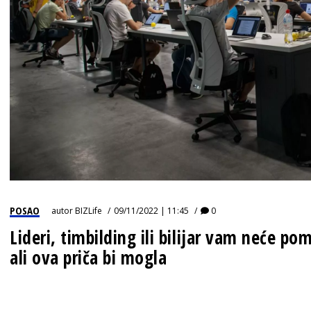
IZJAVA GODINE
POSAO
autor
BIZLife
09/11/2022 | 11:45
0
Lideri, timbilding ili bilijar vam neće p
ali ova priča bi mogla