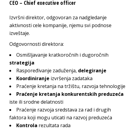
CEO – Chief executive officer
Izvršni direktor, odgovoran za nadgledanje
aktivnosti cele kompanije, njemu svi podnose
izveštaje.
Odgovornosti direktora:
Osmišljavanje kratkoročnih i dugoročnih
strategija
Raspoređivanje zaduženja,
delegiranje
Koordiniranje
izvršenja zadataka
Praćenje kretanja na tržištu, razvoja tehnologije
Praćenje kretanja konkurentskih preduzeća
iste ili srodne delatnosti
Praćenje razvoja sredstava za rad i drugih
faktora koji mogu uticati na razvoj preduzeća
Kontrola
rezultata rada