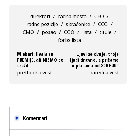
direktori
/
radna mesta
/
CEO
/
radne pozicije
/
skraćenice
/
CCO
/
CMO
/
posao
/
COO
/
lista
/
titule
/
forbs lista
Mlekari: Hvala za
„Javi se dvoje, troje
PREMIJE, ali NISMO to
ljudi dnevno, a pričamo
tražili
o platama od 800 EUR“
prethodna vest
naredna vest
Komentari