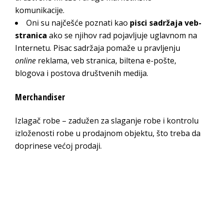
komunikacije.
Oni su najčešće poznati kao
pisci sadržaja veb-
stranica
ako se njihov rad pojavljuje uglavnom na
Internetu. Pisac sadržaja pomaže u pravljenju
online
reklama, veb stranica, biltena e-pošte,
blogova i postova društvenih medija.
Merchandiser
Izlagač robe – zadužen za slaganje robe i kontrolu
izloženosti robe u prodajnom objektu, što treba da
doprinese većoj prodaji.