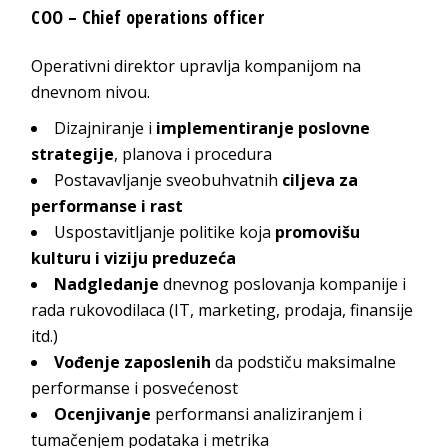
COO – Chief operations officer
Operativni direktor upravlja kompanijom na
dnevnom nivou.
Dizajniranje i
implementiranje poslovne
strategije
, planova i procedura
Postavavljanje sveobuhvatnih
ciljeva za
performanse i rast
Uspostavitljanje politike koja
promovišu
kulturu i viziju preduzeća
Nadgledanje
dnevnog poslovanja kompanije i
rada rukovodilaca (IT, marketing, prodaja, finansije
itd.)
Vođenje zaposlenih
da podstiču maksimalne
performanse i posvećenost
Ocenjivanje
performansi analiziranjem i
tumačenjem podataka i metrika