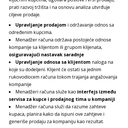
prati razvoj tržišta i na osnovu analiza utvrđuje
ciljeve prodaje.
Upravljanje prodajom
i održavanje odnos sa
određenim kupcima.
Menadžer računa održava postojeće odnose
kompanije sa klijentom ili grupom klijenata,
osiguravajući nastavak saradnje
Upravljanje odnosa sa klijentom
naloga na
koje su dodeljeni. Klijent će ostati sa jednim
rukovodiocem računa tokom trajanja angažovanja
kompanije
Menadžeri računa služe kao
interfejs između
servisa za kupce i prodajnog tima u kompaniji
Menadžer računa služi da razume zahteve
kupaca, planira kako da ispuni ove zahtjeve i
generiše prodaju za kompaniju kao rezultat.