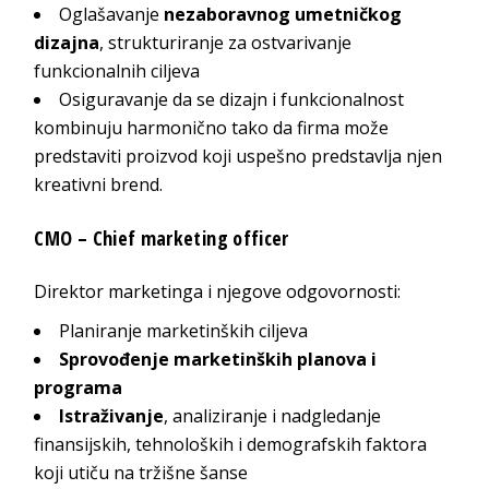
Oglašavanje
nezaboravnog umetničkog
dizajna
, strukturiranje za ostvarivanje
funkcionalnih ciljeva
Osiguravanje da se dizajn i funkcionalnost
kombinuju harmonično tako da firma može
predstaviti proizvod koji uspešno predstavlja njen
kreativni brend.
CMO – Chief marketing officer
Direktor marketinga i njegove odgovornosti:
Planiranje marketinških ciljeva
Sprovođenje marketinških planova i
programa
Istraživanje
, analiziranje i nadgledanje
finansijskih, tehnoloških i demografskih faktora
koji utiču na tržišne šanse