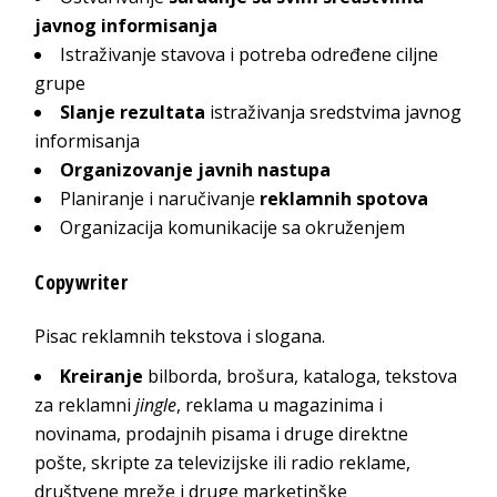
javnog informisanja
Istraživanje stavova i potreba određene ciljne
grupe
Slanje rezultata
istraživanja sredstvima javnog
informisanja
Organizovanje javnih nastupa
Planiranje i naručivanje
reklamnih spotova
Organizacija komunikacije sa okruženjem
Copywriter
Pisac reklamnih tekstova i slogana.
Kreiranje
bilborda, brošura, kataloga, tekstova
za reklamni
jingle
, reklama u magazinima i
novinama, prodajnih pisama i druge direktne
pošte, skripte za televizijske ili radio reklame,
društvene mreže i druge marketinške