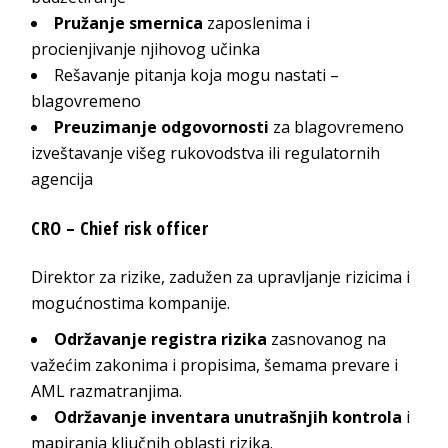
Pružanje smernica
zaposlenima i
procienjivanje njihovog učinka
Rešavanje pitanja koja mogu nastati –
blagovremeno
Preuzimanje odgovornosti
za blagovremeno
izveštavanje višeg rukovodstva ili regulatornih
agencija
CRO – Chief risk officer
Direktor za rizike, zadužen za upravljanje rizicima i
mogućnostima kompanije.
Održavanje registra rizika
zasnovanog na
važećim zakonima i propisima, šemama prevare i
AML razmatranjima.
Održavanje inventara unutrašnjih kontrola
i
mapiranja ključnih oblasti rizika.