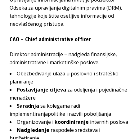
Odseka za upravljanja digitalnim pravima (DRM),
tehnologije koje štite osetljive informacije od
neovlašćenog pristupa.
CAO – Chief administrative officer
Direktor administracije – nadgleda finansijske,
administrativne i marketinške poslove.
Obezbeđivanje ulaza u poslovno i strateško
planiranje
Postavljanje ciljeva
za odeljenja i pojedinačne
menadžere
Saradnja
sa kolegama radi
implementiranjapolitike i razvili poboljšanja
Organizovanje i
koordiniranje
internih poslova
Nadgledanje
raspodele sredstava i
budžetiranje