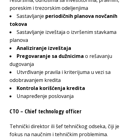
poreskim i trezorskim odeljenjima
Sastavljanje
periodičnih planova novčanih
tokova
Sastavljanje izveštaja o izvršenim stavkama
planova
Analiziranje izveštaja
Pregovaranje sa dužnicima
o rešavanju
dugovanja
Utvrđivanje pravila i kriterijuma u vezi sa
odobravanjem kredita
Kontrola korišćenja kredita
Unapređenje poslovanja
CTO – Chief technology officer
Tehnički direktor ili šef tehničkog odseka, čiji je
fokus na naučnim i tehničkim problemima.