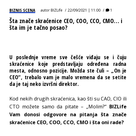
BIZNIS SCENA
autor
BIZLife
22/09/2021 | 11:00
1
Šta znače skraćenice CEO, COO, CCO, CMO… i
šta im je tačno posao?
U poslednje vreme sve češće viđaju se i čuju
skraćenice koje predstavljaju određena radna
mesta, odnosno pozicije. Možda ste čuli – „On je
CEO“, trebalo vam je malo vremena da se setite
da je taj neko izvršni direktor.
Kod nekih drugih skraćenica, kao šti su CAO, CIO ili
CTO možete samo da pitate – „Molim?“
BIZLife
Vam donosi odgovore na pitanja šta znače
skraćenice CEO, COO, CCO, CMO i šta oni rade?