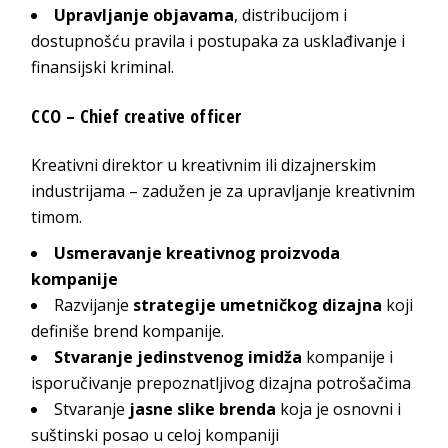
Upravljanje objavama
, distribucijom i
dostupnošću pravila i postupaka za usklađivanje i
finansijski kriminal.
CCO – Chief creative officer
Kreativni direktor u kreativnim ili dizajnerskim
industrijama – zadužen je za upravljanje kreativnim
timom.
Usmeravanje kreativnog proizvoda
kompanije
Razvijanje
strategije umetničkog dizajna
koji
definiše brend kompanije.
Stvaranje jedinstvenog imidža
kompanije i
isporučivanje prepoznatljivog dizajna potrošačima
Stvaranje
jasne slike brenda
koja je osnovni i
suštinski posao u celoj kompaniji