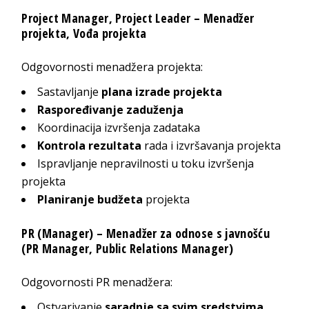
Project Manager, Project Leader –
Menadžer
projekta, Vođa projekta
Odgovornosti menadžera projekta:
Sastavljanje
plana izrade projekta
Raspoređivanje zaduženja
Koordinacija izvršenja zadataka
Kontrola rezultata
rada i izvršavanja projekta
Ispravljanje nepravilnosti u toku izvršenja
projekta
Planiranje budžeta
projekta
PR (Manager) – Menadžer za odnose s javnošću
(PR Manager, Public Relations Manager)
Odgovornosti PR menadžera:
Ostvarivanje
saradnje sa svim sredstvima