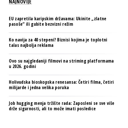
NAJNOVIJE
EU zapretila karipskim državama: Ukinite „zlatne
pasoše“ ili gubite bezvizni režim
Ko navija za 40 stepeni? Biznisi kojima je toplotni
talas najbolja reklama
Ovo su najgledaniji filmovi na striming platformama
u 2026. godini
Holivudska bioskopska renesansa: Četiri filma, četiri
milijarde i jedna velika poruka
Job hugging menja tržište rada: Zaposleni se sve više
drže sigurnosti, ali to može imati posledice