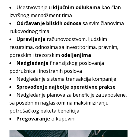
Učestvovanje u
ključnim odlukama
kao član
izvršnog menadžment tima
Održavanje bliskih odnosa
sa svim članovima
rukovodnog tima
Upravljanje
računovodstvom, ljudskim
resursima, odnosima sa investitorima, pravnim,
poreskim i trezorskim
odeljenjima
Nadgledanje
finansijskog poslovanja
podružnica i inostranih poslova
Nadgledanje sistema transakcija kompanije
Sprovođenje najbolje operativne prakse
Nadgledanje planova za beneficije za zaposlene,
sa posebnim naglaskom na maksimiziranju
potrošačkog paketa beneficija
Pregovaranje
o kupovini