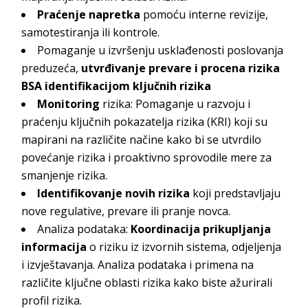
Praćenje napretka
pomoću interne revizije,
samotestiranja ili kontrole.
Pomaganje u izvršenju usklađenosti poslovanja
preduzeća,
utvrđivanje prevare i procena rizika
BSA identifikacijom ključnih rizika
Monitoring
rizika: Pomaganje u razvoju i
praćenju ključnih pokazatelja rizika (KRI) koji su
mapirani na različite načine kako bi se utvrdilo
povećanje rizika i proaktivno sprovodile mere za
smanjenje rizika.
Identifikovanje novih rizika
koji predstavljaju
nove regulative, prevare ili pranje novca.
Analiza podataka:
Koordinacija prikupljanja
informacija
o riziku iz izvornih sistema, odjeljenja
i izvještavanja. Analiza podataka i primena na
različite ključne oblasti rizika kako biste ažurirali
profil rizika.