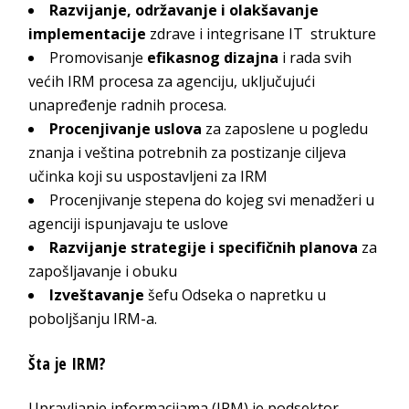
Razvijanje, održavanje i olakšavanje
implementacije
zdrave i integrisane IT strukture
Promovisanje
efikasnog dizajna
i rada svih
većih IRM procesa za agenciju, uključujući
unapređenje radnih procesa.
Procenjivanje uslova
za zaposlene u pogledu
znanja i veština potrebnih za postizanje ciljeva
učinka koji su uspostavljeni za IRM
Procenjivanje stepena do kojeg svi menadžeri u
agenciji ispunjavaju te uslove
Razvijanje strategije i specifičnih planova
za
zapošljavanje i obuku
Izveštavanje
šefu Odseka o napretku u
poboljšanju IRM-a.
Šta je IRM?
Upravljanje informacijama (IRM) je podsektor