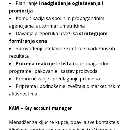
Planiranje i
nadgledanje oglašavanja i
promocija
Komunikacija sa spoljnim propagandnim
agencijama, autorima i umetnicima
Davanje preporuka u vezi sa
strategijom
formiranja cena
Sprovođenje efektivne kontrole marketinških
rezultata
Procena reakcije tržišta
na propagandne
programe i pakovanje i sastav proizvoda
Preporučivanje i predlaganje promena
Priprema i podnošenje izveštaja o marketinškim
aktivnostima
KAM – Key account manager
Menadžer za ključne kupce, obavlja sve kontakte s
ključnim kupcima, ugovara poslove i vrši prodaju,