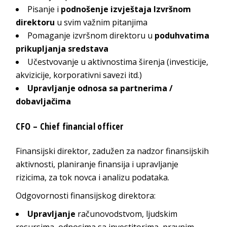
Pisanje i
podnošenje izvještaja Izvršnom
direktoru
u svim važnim pitanjima
Pomaganje izvršnom direktoru u
poduhvatima
prikupljanja sredstava
Učestvovanje u aktivnostima širenja (investicije,
akvizicije, korporativni savezi itd.)
Upravljanje odnosa sa partnerima /
dobavljačima
CFO – Chief financial officer
Finansijski direktor, zadužen za nadzor finansijskih
aktivnosti, planiranje finansija i upravljanje
rizicima, za tok novca i analizu podataka.
Odgovornosti finansijskog direktora:
Upravljanje
računovodstvom, ljudskim
resursima, odnosima sa investitorima, pravnim,