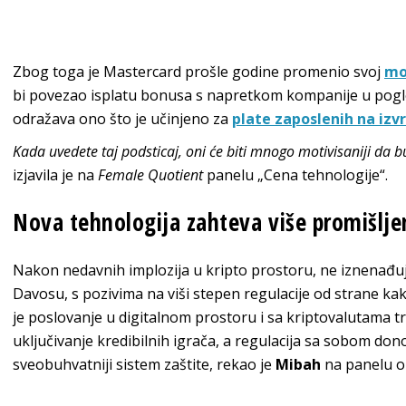
Zbog toga je Mastercard prošle godine promenio svoj
mo
bi povezao isplatu bonusa s napretkom kompanije u pog
odražava ono što je učinjeno za
plate zaposlenih na izv
Kada uvedete taj podsticaj, oni će biti mnogo motivisaniji da b
izjavila je na
Female Quotient
panelu „Cena tehnologije“.
Nova tehnologija zahteva više promišlje
Nakon nedavnih implozija u kripto prostoru, ne iznenađuj
Davosu, s pozivima na viši stepen regulacije od strane kako
je poslovanje u digitalnom prostoru i sa kriptovalutama t
uključivanje kredibilnih igrača, a regulacija sa sobom donos
sveobuhvatniji sistem zaštite, rekao je
Mibah
na panelu 