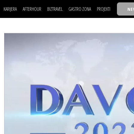
KARIJERA
AFTERHOUR
BIZTRAVEL
GASTRO ZONA
PROJEKTI
NE
POSAO
FILM I SCENA
NAJKOLEGA
LJUDI (HR)
KNJIGE
TASTY TALKS
POSAO
FILM I SCENA
NAJKOLEGA
JE
MOJ UGAO
AUTO SVET
30 ISPOD 30
LJUDI (HR)
KNJIGE
TASTY TALKS
USAVRŠAVANJE
STIL
BACK TO OFFIC
JE
MOJ UGAO
AUTO SVET
30 ISPOD 30
KNOW-HOW
WELLBEING
BIZBENDOVI
USAVRŠAVANJE
STIL
BACK TO OFFIC
BIZKOLEGIJUM
KNOW-HOW
WELLBEING
BIZBENDOVI
BMW BIZNIS LIG
BIZKOLEGIJUM
BIZLIFE WEEK
BMW BIZNIS LIG
IZJAVA GODINE
BIZLIFE WEEK
IZJAVA GODINE