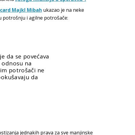
rcard Majkl Mibah
ukazao je na neke
u potrošnju i agilne potrošače:
 je da se povećava
u odnosu na
im potrošači ne
 pokušavaju da
ostizanja jednakih prava za sve manjinske