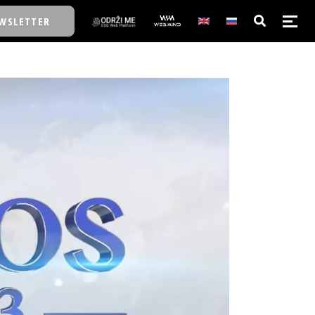
WSLETTER
E/SCHOOL
E/SCHOOL
A
A