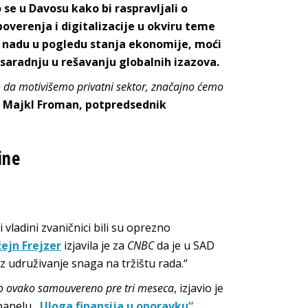
 se u Davosu kako bi raspravljali o
overenja i digitalizacije u okviru teme
i nadu u pogledu stanja ekonomije, moći
 saradnju u rešavanju globalnih izazova.
 da motivišemo privatni sektor, značajno ćemo
e
Majkl Froman, potpredsednik
ine
vladini zvaničnici bili su oprezno
ejn Frejzer
izjavila je za
CNBC
da je u SAD
z udruživanje snaga na tržištu rada.“
kao ovako samouvereno pre tri meseca
, izjavio je
 panelu
„Uloga finansija u oporavku“.