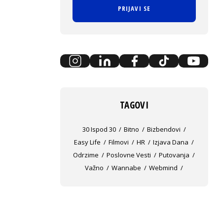
PRIJAVI SE
TAGOVI
30 Ispod 30
Bitno
Bizbendovi
Easy Life
Filmovi
HR
Izjava Dana
Odrzime
Poslovne Vesti
Putovanja
Važno
Wannabe
Webmind