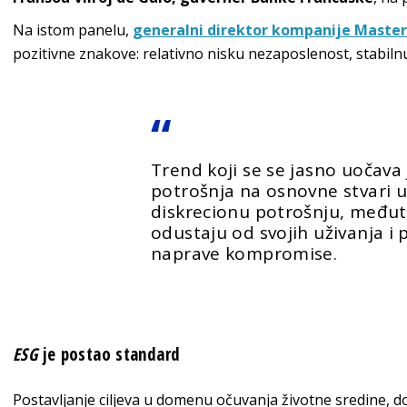
Na istom panelu,
generalni direktor kompanije Maste
pozitivne znakove: relativno nisku nezaposlenost, stabiln
Trend koji se se jasno uočava
potrošnja na osnovne stvari 
diskrecionu potrošnju, međut
odustaju od svojih uživanja i
naprave kompromise.
ESG
je postao standard
Postavljanje ciljeva u domenu očuvanja životne sredine, d