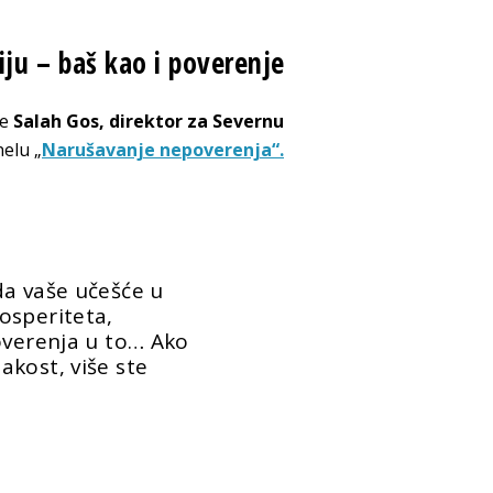
ziju – baš kao i poverenje
je
Salah Gos, direktor za Severnu
elu „
Narušavanje nepoverenja“.
da vaše učešće u
osperiteta,
overenja u to… Ako
kost, više ste