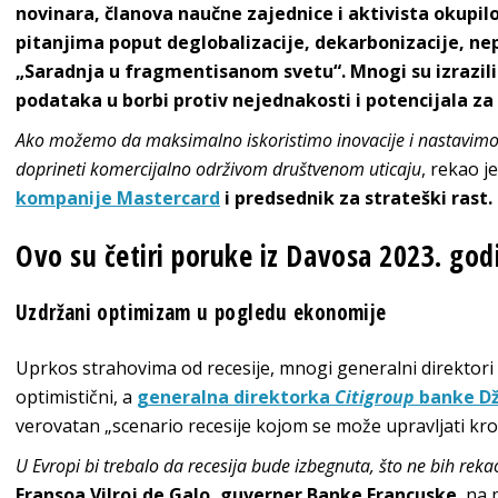
novinara, članova naučne zajednice i aktivista okupilo
pitanjima poput deglobalizacije, dekarbonizacije, nep
„Saradnja u fragmentisanom svetu“. Mnogi su izrazil
podataka u borbi protiv nejednakosti i potencijala za
Ako možemo da maksimalno iskoristimo inovacije i nastavimo
doprineti komercijalno održivom društvenom uticaju
, rekao j
kompanije Mastercard
i predsednik za strateški rast.
Ovo su četiri poruke iz Davosa 2023. god
Uzdržani optimizam u pogledu ekonomije
Uprkos strahovima od recesije, mnogi generalni direktori i 
optimistični, a
generalna direktorka
Citigroup
banke Dž
verovatan „scenario recesije kojom se može upravljati kro
U Evropi bi trebalo da recesija bude izbegnuta, što ne bih re
Fransoa Vilroj de Galo, guverner Banke Francuske
, na