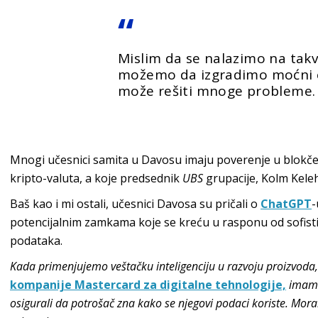
Mislim da se nalazimo na takv
možemo da izgradimo moćni e
može rešiti mnoge probleme.
Mnogi učesnici samita u Davosu imaju poverenje u blokčej
kripto-valuta, a koje predsednik
UBS
grupacije, Kolm Kele
Baš kao i mi ostali, učesnici Davosa su pričali o
ChatGPT
-
potencijalnim zamkama koje se kreću u rasponu od sofistic
podataka.
Kada primenjujemo veštačku inteligenciju u razvoju proizvoda,
kompanije Mastercard za digitalne tehnologije,
imamo
osigurali da potrošač zna kako se njegovi podaci koriste. Mora