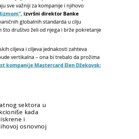
ju sve važniji za kompanije i njihovo
alizmom“,
izvršni direktor Banke
aničnih globalnih standarda u cilju
m što društvo želi od njega i brže pokretanje
h ciljeva i ciljeva jednakosti zahteva
bude vertikalna – ona bi trebalo da prožima
ost kompanije Mastercard Elen Džekovsk:
vatnog sektora u
nkcioniše kada
iskrene i
jihovoj osnovnoj