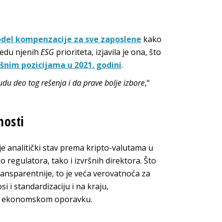
del kompenzacije za sve zaposlene
kako
ledu njenih
ESG
prioriteta, izjavila je ona, što
ršnim pozicijama u 2021. godini
.
udu deo tog rešenja i da prave bolje izbore
,“
nosti
e analitički stav prema kripto-valutama u
 regulatora, tako i izvršnih direktora. Što
ransparentnije, to je veća verovatnoća za
i i standardizaciju i na kraju,
o ekonomskom oporavku.