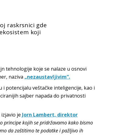
oj raskrsnici gde
kosistem koji
n tehnologije koje se nalaze u osnovi
her, naziva
„nezaustavljivim“.
u i potencijalu veštačke inteligencije, kao i
iranijih sajber napada do privatnosti
izjavio je
Jorn Lambert, direktor
 principe kojih se pridržavamo kako bismo
mo da zaštitimo te podatke i pažljivo ih