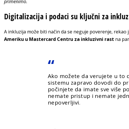
primenimo.
Digitalizacija i podaci su ključni za inklu
A inkluzija može biti način da se neguje poverenje, rekao 
Ameriku u Mastercard Centru za inkluzivni rast
na pan
Ako možete da verujete u to 
sistemu zapravo dovodi do pr
počinjete da imate sve više p
nemate pristup i nemate jedna
nepoverljivi.