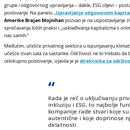
grupe i odgovornog upravljanja – dakle, ESG ciljevi – posta
poslovanje. Na panelu
„Upravljanje odgovornim kapit
Amerike Brajan Mojnihan
pozvao je na uspostavljanje zv
sprečavanja loših praksi i „usklađivanja kapitalizma s oni
nas samih.“
Međutim, učešće privatnog sektora u ispunjavanju klimatski
učešće izvan sala za sastanke. Održivost ne bi trebalo da 
celokupno poslovanje, izjavila je je
direktorka za održiv
Kada je reč o uključivanju pri
inkluziju i
ESG
, to najbolje fu
kompanije rade stvari koje su 
autentične i koje doprinose n
delatnosti.