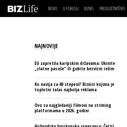
NOVO
U FOKUSU
BIZNIS
PREDUZETNIŠTVO
IZJAVA DANA
BIZNIS SCENA
VIDEO
REAL ESTATE
IZJAVA DANA
BIZNIS SCENA
BREND I KOMUNIKACI
VIDEO
REAL ESTATE
ESG & ENERGY
NAJNOVIJE
BREND I KOMUNIKACI
BANKE
ESG & ENERGY
OSIGURANJE
EU zapretila karipskim državama: Ukinite
BANKE
„zlatne pasoše“ ili gubite bezvizni režim
TECH I AI
OSIGURANJE
BIZNIS & SPORT
Ko navija za 40 stepeni? Biznisi kojima je
TECH I AI
toplotni talas najbolja reklama
PULS REGIONA
BIZNIS & SPORT
NOVO NA RAFU
Ovo su najgledaniji filmovi na striming
PULS REGIONA
platformama u 2026. godini
NOVO NA RAFU
Holivudska bioskopska renesansa: Četiri