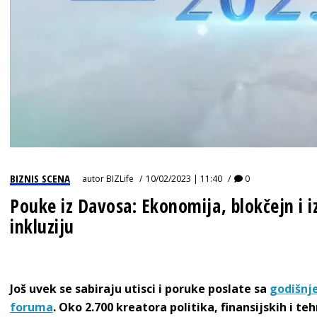
BIZNIS SCENA
autor
BIZLife
10/02/2023 | 11:40
0
Pouke iz Davosa: Ekonomija, blokčejn i i
inkluziju
Još uvek se sabiraju utisci i poruke poslate sa
godišnj
foruma
. Oko 2.700 kreatora politika, finansijskih i teh