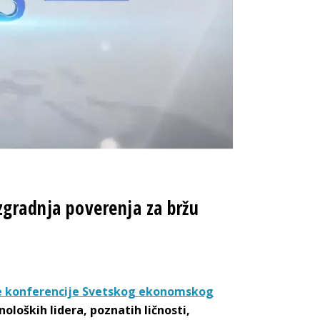
zgradnja poverenja za bržu
e konferencije Svetskog ekonomskog
noloških lidera, poznatih ličnosti,