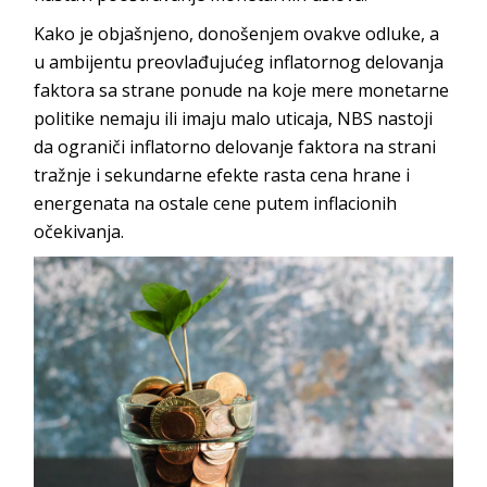
Kako je objašnjeno, donošenjem ovakve odluke, a
u ambijentu preovlađujućeg inflatornog delovanja
faktora sa strane ponude na koje mere monetarne
politike nemaju ili imaju malo uticaja, NBS nastoji
da ograniči inflatorno delovanje faktora na strani
tražnje i sekundarne efekte rasta cena hrane i
energenata na ostale cene putem inflacionih
očekivanja.