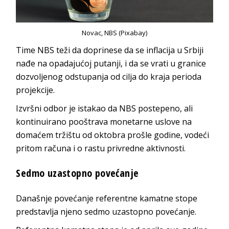
Novac, NBS (Pixabay)
Time NBS teži da doprinese da se inflacija u Srbiji
nađe na opadajućoj putanji, i da se vrati u granice
dozvoljenog odstupanja od cilja do kraja perioda
projekcije.
Izvršni odbor je istakao da NBS postepeno, ali
kontinuirano pooštrava monetarne uslove na
domaćem tržištu od oktobra prošle godine, vodeći
pritom računa i o rastu privredne aktivnosti.
Sedmo uzastopno povećanje
Današnje povećanje referentne kamatne stope
predstavlja njeno sedmo uzastopno povećanje.