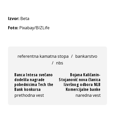
Izvor:
Beta
Foto:
Pixabay/BIZLife
referentna kamatna stopa
/
bankarstvo
/
nbs
Banca Intesa svečano
Bojana Kaličanin-
dodelila nagrade
Stojanović nova članica
pobednicima Tech the
Izvršnog odbora NLB
Bank konkursa
Komercijalne banke
prethodna vest
naredna vest