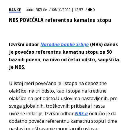
BANKE
autor
BIZLife
06/10/2022 | 12:57
0
NBS POVEĆALA referentnu kamatnu stopu
Izvršni odbor
Narodne banke Srbije
(NBS) danas
je povećao referentnu kamatnu stopu za 50
baznih poena, na nivo od četiri odsto, saopštila
je NBS.
U istoj meri povećana je i stopa na depozitne
olakšice, na tri odsto, kao i stopa na kreditne
olakšice na pet odsto.U uslovima nastavljenih, pre
svega globalnih, troškovnih pritisaka i rasta
uvozne inflacije, Izvršni odbor
NBS-a
odlučio je da
dodatno poveća referentnu kamatnu stopu i time
nastavi pooštravanje monetarnih uslova.