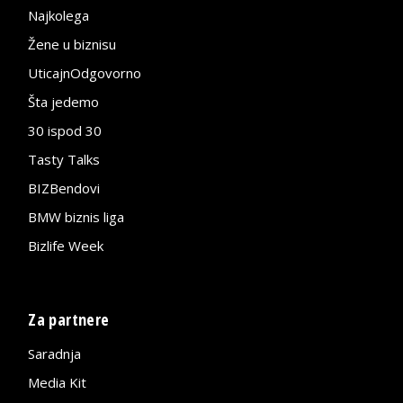
Najkolega
Žene u biznisu
UticajnOdgovorno
Šta jedemo
30 ispod 30
Tasty Talks
BIZBendovi
BMW biznis liga
Bizlife Week
Za partnere
Saradnja
Media Kit