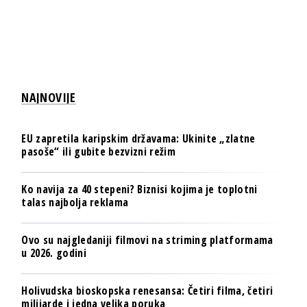
NAJNOVIJE
EU zapretila karipskim državama: Ukinite „zlatne
pasoše“ ili gubite bezvizni režim
Ko navija za 40 stepeni? Biznisi kojima je toplotni
talas najbolja reklama
Ovo su najgledaniji filmovi na striming platformama
u 2026. godini
Holivudska bioskopska renesansa: Četiri filma, četiri
milijarde i jedna velika poruka