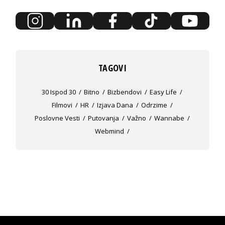
TAGOVI
30 Ispod 30
Bitno
Bizbendovi
Easy Life
Filmovi
HR
Izjava Dana
Odrzime
Poslovne Vesti
Putovanja
Važno
Wannabe
Webmind