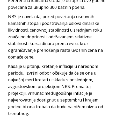
Referentna kamatna stopa je od aprila ove godine
povećana za ukupno 300 baznih poena.
NBS je navela da, pored povećanja osnovnih
kamatnih stopa i pooštravanja uslova dinarske
likvidnosti, cenovnoj stabilnosti u srednjem roku
značajno doprinosi i održavanjem relativne
stabilnosti kursa dinara prema evru, kroz
ograničavanje prenošenja rasta uvoznih cena na
domaće cene.
Кada je u pitanju kretanje inflacije u narednom
periodu, Izvršni odbor očekuje da će se ona u
najvećoj meri kretati u skladu s poslednjom,
avgustovskom projekcijom NBS. Prema toj
projekciji, vrhunac međugodišnje inflacije je
najverovatnije dostignut u septembru i krajem
godine bi ona trebalo da bude na nižem nivou od
trenutnog.