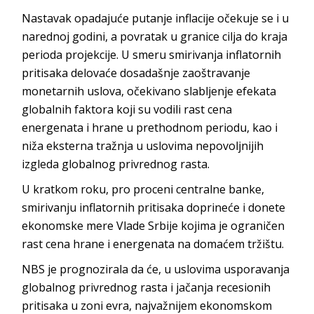
Nastavak opadajuće putanje inflacije očekuje se i u
narednoj godini, a povratak u granice cilja do kraja
perioda projekcije. U smeru smirivanja inflatornih
pritisaka delovaće dosadašnje zaoštravanje
monetarnih uslova, očekivano slabljenje efekata
globalnih faktora koji su vodili rast cena
energenata i hrane u prethodnom periodu, kao i
niža eksterna tražnja u uslovima nepovoljnijih
izgleda globalnog privrednog rasta.
U kratkom roku, pro proceni centralne banke,
smirivanju inflatornih pritisaka doprineće i donete
ekonomske mere Vlade Srbije kojima je ograničen
rast cena hrane i energenata na domaćem tržištu.
NBS je prognozirala da će, u uslovima usporavanja
globalnog privrednog rasta i jačanja recesionih
pritisaka u zoni evra, najvažnijem ekonomskom