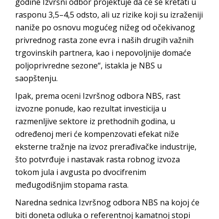
godine Izvršni odbor projektuje da će se kretati u
rasponu 3,5–4,5 odsto, ali uz rizike koji su izraženiji
naniže po osnovu mogućeg nižeg od očekivanog
privrednog rasta zone evra i naših drugih važnih
trgovinskih partnera, kao i nepovoljnije domaće
poljoprivredne sezone“, istakla je NBS u
saopštenju.
Ipak, prema oceni Izvršnog odbora NBS, rast
izvozne ponude, kao rezultat investicija u
razmenljive sektore iz prethodnih godina, u
određenoj meri će kompenzovati efekat niže
eksterne tražnje na izvoz prerađivačke industrije,
što potvrđuje i nastavak rasta robnog izvoza
tokom jula i avgusta po dvocifrenim
međugodišnjim stopama rasta.
Naredna sednica Izvršnog odbora NBS na kojoj će
biti doneta odluka o referentnoj kamatnoj stopi