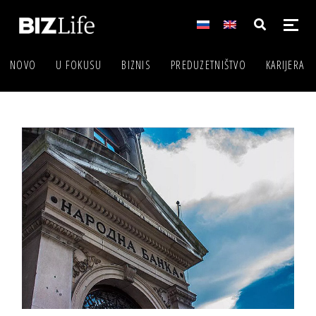
NOVO
U FOKUSU
BIZNIS
PREDUZETNIŠTVO
KARIJERA