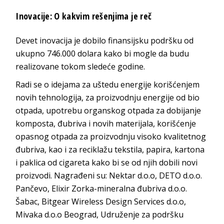
Inovacije: O kakvim rešenjima je reč
Devet inovacija je dobilo finansijsku podršku od
ukupno 746.000 dolara kako bi mogle da budu
realizovane tokom sledeće godine.
Radi se o idejama za uštedu energije korišćenjem
novih tehnologija, za proizvodnju energije od bio
otpada, upotrebu organskog otpada za dobijanje
komposta, đubriva i novih materijala, korišćenje
opasnog otpada za proizvodnju visoko kvalitetnog
đubriva, kao i za reciklažu tekstila, papira, kartona
i paklica od cigareta kako bi se od njih dobili novi
proizvodi. Nagrađeni su: Nektar d.o.o, DETO d.o.o.
Pančevo, Elixir Zorka-mineralna đubriva d.o.o.
Šabac, Bitgear Wireless Design Services d.o.o,
Mivaka d.o.o Beograd, Udruženje za podršku