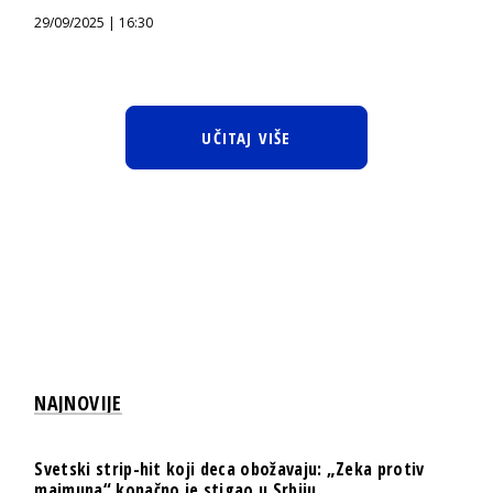
29/09/2025 | 16:30
UČITAJ VIŠE
NAJNOVIJE
Svetski strip-hit koji deca obožavaju: „Zeka protiv
majmuna“ konačno je stigao u Srbiju