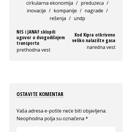
cirkularna ekonomija
/
preduzeca
/
inovacije
/
kompanije
/
nagrade
/
rešenja
/
undp
NIS i JANAF sklopili
Kod Kipra otkriveno
ugovor o dvogodišnjem
veliko nalazište gasa
transportu
naredna vest
prethodna vest
OSTAVITE KOMENTAR
Vaša adresa e-pošte neće biti objavljena.
Neophodna polja su označena
*