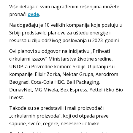
Više detalja o svim nagrađenim rešenjima možete
pronaći
ovde
.
Na događaju je 10 velikih kompanija koje posluju u
Srbiji predstavilo planove za uštedu energije i
resursa u cilju održivog poslovanja u 2023. godini.
Ovi planovi su odgovor na inicijativu „Prihvati
cirkularni izazov” Ministarstva životne sredine,
UNDP-a i Privredne komore Srbije. U pitanju su
kompanije: Elixir Zorka, Nektar Grupa, Aerodrom
Beograd, Coca-Cola HBC, Ball Packaging,
DunavNet, MG Mivela, Bex Espress, Yettel i Eko Bio
Invest.
Takođe su se predstavili i mali proizvođači
„cirkularnih proizvoda“, koji od otpada prave
sapune, sveće, cegere, nesesere i olovke.