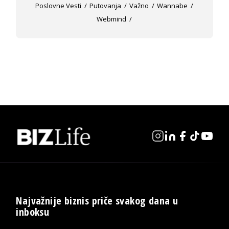
Poslovne Vesti
Putovanja
Važno
Wannabe
Webmind
Najvažnije biznis priče svakog dana u
inboksu