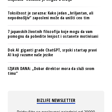
Toksičnost je zarazna: Kako jedan „briljantan, ali
nepodnošljiv“ zaposleni može da uništi ceo tim
7 japanskih životnih filozofija koje mogu da vam
pomognu da pobedite lenjost i ostanete motivisani
Dok AI giganti grade ChatGPT, srpski startap pravi
AI koji razume naše jezike
IZJAVA DANA: „Dobar direktor mora da služi svom
timu“
BIZLIFE NEWSLETTER