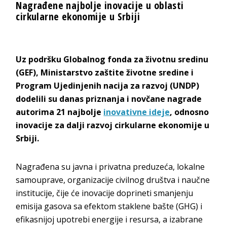
Nagrađene najbolje inovacije u oblasti
cirkularne ekonomije u Srbiji
Uz podršku Globalnog fonda za životnu sredinu
(GEF), Ministarstvo zaštite životne sredine i
Program Ujedinjenih nacija za razvoj (UNDP)
dodelili su danas priznanja i novčane nagrade
autorima 21 najbolje
inovativne ideje
, odnosno
inovacije za dalji razvoj cirkularne ekonomije u
Srbiji.
Nagrađena su javna i privatna preduzeća, lokalne
samouprave, organizacije civilnog društva i naučne
institucije, čije će inovacije doprineti smanjenju
emisija gasova sa efektom staklene bašte (GHG) i
efikasnijoj upotrebi energije i resursa, a izabrane