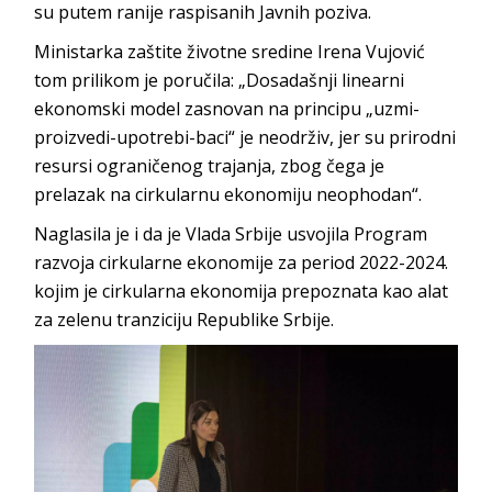
su putem ranije raspisanih Javnih poziva.
Ministarka zaštite životne sredine Irena Vujović
tom prilikom je poručila: „Dosadašnji linearni
ekonomski model zasnovan na principu „uzmi-
proizvedi-upotrebi-baci“ je neodrživ, jer su prirodni
resursi ograničenog trajanja, zbog čega je
prelazak na cirkularnu ekonomiju neophodan“.
Naglasila je i da je Vlada Srbije usvojila Program
razvoja cirkularne ekonomije za period 2022-2024.
kojim je cirkularna ekonomija prepoznata kao alat
za zelenu tranziciju Republike Srbije.