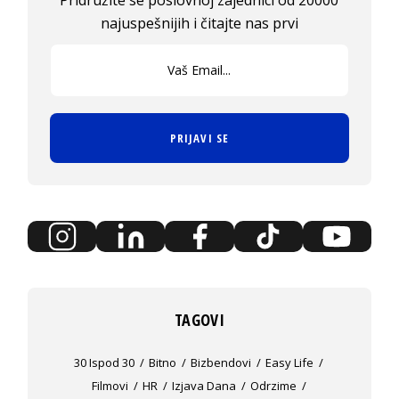
Pridružite se poslovnoj zajednici od 20000
najuspešnijih i čitajte nas prvi
PRIJAVI SE
TAGOVI
30 Ispod 30
Bitno
Bizbendovi
Easy Life
Filmovi
HR
Izjava Dana
Odrzime