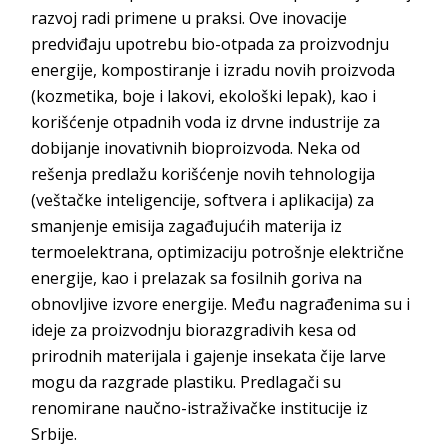
razvoj radi primene u praksi. Ove inovacije
predviđaju upotrebu bio-otpada za proizvodnju
energije, kompostiranje i izradu novih proizvoda
(kozmetika, boje i lakovi, ekološki lepak), kao i
korišćenje otpadnih voda iz drvne industrije za
dobijanje inovativnih bioproizvoda. Neka od
rešenja predlažu korišćenje novih tehnologija
(veštačke inteligencije, softvera i aplikacija) za
smanjenje emisija zagađujućih materija iz
termoelektrana, optimizaciju potrošnje električne
energije, kao i prelazak sa fosilnih goriva na
obnovljive izvore energije. Među nagrađenima su i
ideje za proizvodnju biorazgradivih kesa od
prirodnih materijala i gajenje insekata čije larve
mogu da razgrade plastiku. Predlagači su
renomirane naučno-istraživačke institucije iz
Srbije.