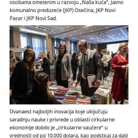
osobama ometenim u razvoju „Naša kuća“, Javno
komunalno preduzeće (JKP) Osečina, JKP Novi
Pazar i JKP Novi Sad.
Dvanaest najboljih inovacija koje uključuju
saradnju nauke i privrede u oblasti cirkularne
ekonomije dobilo je „cirkularne vaučere“ u
vrednosti od po 10.000 dolara, kao podsticaj za dalji