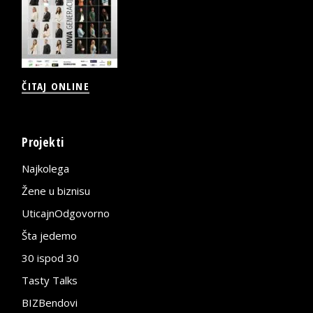
ČITAJ ONLINE
Projekti
Najkolega
Žene u biznisu
UticajnOdgovorno
Šta jedemo
30 ispod 30
Tasty Talks
BIZBendovi