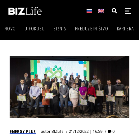
NOVO
U FOKUSU
BIZNIS
PREDUZETNIŠTVO
KARIJERA
ENERGY PLUS
autor
BIZLife
21/12/2022 | 16:59
0