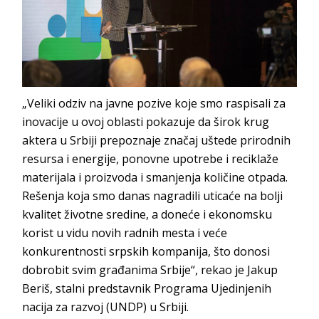
„Veliki odziv na javne pozive koje smo raspisali za
inovacije u ovoj oblasti pokazuje da širok krug
aktera u Srbiji prepoznaje značaj uštede prirodnih
resursa i energije, ponovne upotrebe i reciklaže
materijala i proizvoda i smanjenja količine otpada.
Rešenja koja smo danas nagradili uticaće na bolji
kvalitet životne sredine, a doneće i ekonomsku
korist u vidu novih radnih mesta i veće
konkurentnosti srpskih kompanija, što donosi
dobrobit svim građanima Srbije“, rekao je Jakup
Beriš, stalni predstavnik Programa Ujedinjenih
nacija za razvoj (UNDP) u Srbiji.