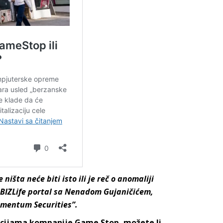
 ništa neće biti isto ili je reč o anomaliji
a BIZLife portal sa Nenadom Gujaničićem,
omentum Securities”.
akcijama kompanije Game Stop, možete li