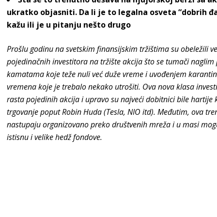
ukratko objasniti. Da li je to legalna osveta “dobrih 
kažu ili je u pitanju nešto drugo
Prošlu godinu na svetskim finansijskim tržištima su obeležili v
pojedinačnih investitora na tržište akcija što se tumači nagli
kamatama koje teže nuli već duže vreme i uvođenjem karanti
vremena koje je trebalo nekako utrošiti. Ova nova klasa inves
rasta pojedinih akcija i upravo su najveći dobitnici bile harti
trgovanje poput Robin Huda (Tesla, NIO itd). Međutim, ova trenut
nastupaju organizovano preko društvenih mreža i u masi mog
istisnu i velike hedž fondove.