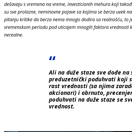
dešavaju s vremena na vreme, investicionih mehura koji takođ
su sve prolazne, neminovne pojave sa kojima se berza uvek na k
pitanju kritike da berza nema mnogo dodira sa realnošću, to 
vremenskom periodu pod uticajem mnogih faktora vrednosti ko
nerealne.
Ali na duže staze sve dođe na 
preduzetnički poduhvati koji 
rast vrednosti (sa njima zarade
akcionari) i obrnuto, precenje
poduhvati na duže staze se sv
vrednost.