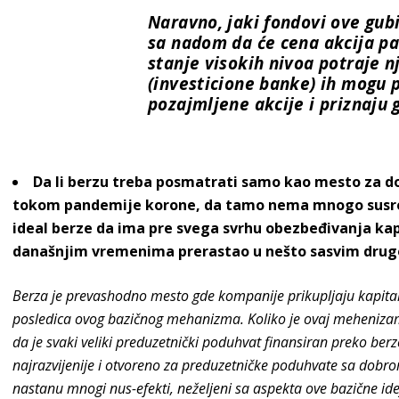
Naravno, jaki fondovi ove gub
sa nadom da će cena akcija pas
stanje visokih nivoa potraje n
(investicione banke) ih mogu 
pozajmljene akcije i priznaju 
Da li berzu treba posmatrati samo kao mesto za do
tokom pandemije korone, da tamo nema mnogo susreta 
ideal berze da ima pre svega svrhu obezbeđivanja kapi
današnjim vremenima prerastao u nešto sasvim drug
Berza je prevashodno mesto gde kompanije prikupljaju kapital k
posledica ovog bazičnog mehanizma. Koliko je ovaj mehenizam
da je svaki veliki preduzetnički poduhvat finansiran preko berz
najrazvijenije i otvoreno za preduzetničke poduhvate sa dobro
nastanu mnogi nus-efekti, neželjeni sa aspekta ove bazične ide