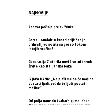
PULS REGIONA
NAJNOVIJE
NOVO NA RAFU
Zabava počinje pre zvižduka
Šorts i sandale u kancelariji: Šta je
prihvatljivo nositi na posao tokom
letnjih vrućina?
Generacija Z otkrila novi životni trend:
Živite kao italijanska baka
IZJAVA DANA: „Ne plaši me da će mašine
postati ljudi, već da će ljudi postati
mašine“
Od polja nane do žvakaće gume: Kako