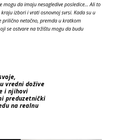
e mogu da imaju nesagledive posledice… Ali to
raju izbori i vrati osnovnoj svrsi.
Kada su u
je prilično netačno, premda u kratkom
ji se ostvare na tržištu mogu da budu
svoje,
su vredni dožive
 i njihovi
ni preduzetnički
edu na realnu