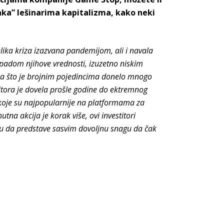
đaka” lešinarima kapitalizma, kako neki
elika kriza izazvana pandemijom, ali i navala
m padom njihove vrednosti, izuzetno niskim
na što je brojnim pojedincima donelo mnogo
titora je dovela prošle godine do ektremnog
je koje su najpopularnije na platformama za
na akcija je korak više, ovi investitori
u da predstave sasvim dovoljnu snagu da čak