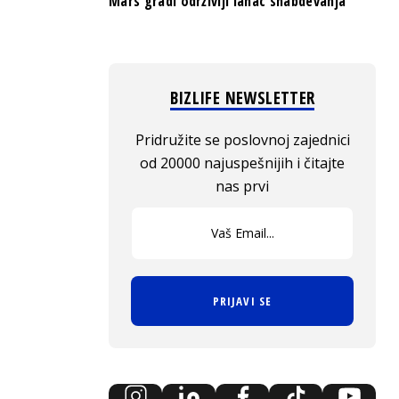
Mars gradi održiviji lanac snabdevanja
BIZLIFE NEWSLETTER
Pridružite se poslovnoj zajednici
od 20000 najuspešnijih i čitajte
nas prvi
PRIJAVI SE