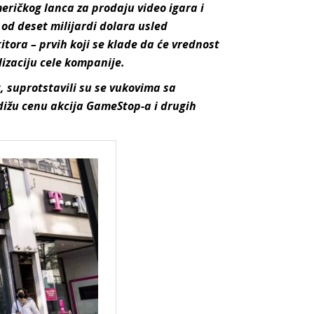
meričkog lanca za prodaju video igara i
d deset milijardi dolara usled
itora – prvih koji se klade da će vrednost
lizaciju cele kompanije.
, suprotstavili su se vukovima sa
dižu cenu akcija GameStop-a i drugih