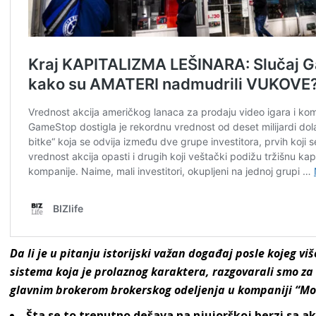
Da li je u pitanju istorijski važan događaj posle kojeg više
sistema koja je prolaznog karaktera, razgovarali smo z
glavnim brokerom brokerskog odeljenja u kompaniji “M
Šta se to trenutno dešava na njujorškoj berzi sa 