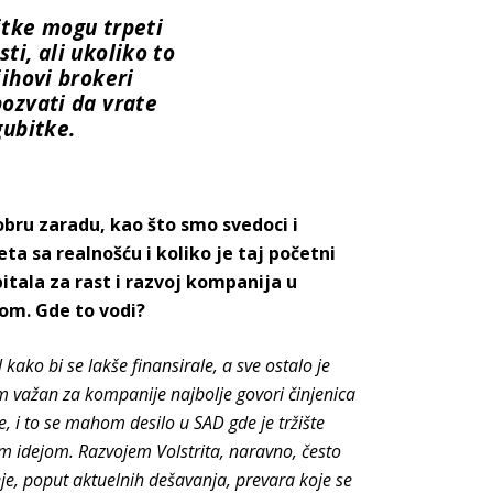
itke mogu trpeti
ti, ali ukoliko to
jihovi brokeri
pozvati da vrate
gubitke.
bru zaradu, kao što smo svedoci i
sa realnošću i koliko je taj početni
tala za rast i razvoj kompanija u
om. Gde to vodi?
ako bi se lakše finansirale, a sve ostalo je
 važan za kompanije najbolje govori činjenica
e, i to se mahom desilo u SAD gde je tržište
m idejom. Razvojem Volstrita, naravno, često
je, poput aktuelnih dešavanja, prevara koje se