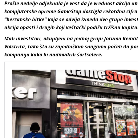
Prošle nedelje odjeknula je vest da je vrednost akcija a
kompjuterske opreme GameStop dostigla rekordnu cifru o
“berzanske bitke” koja se odvija između dve grupe invest
akcija opasti i drugih koji veštački podižu tržišnu kapita
Mali investitori, okupljeni na jednoj grupi foruma Reddit
Volstrita, tako što su zajedničkim snagama počeli da po
kompanija kako bi nadmudrili šortselere.