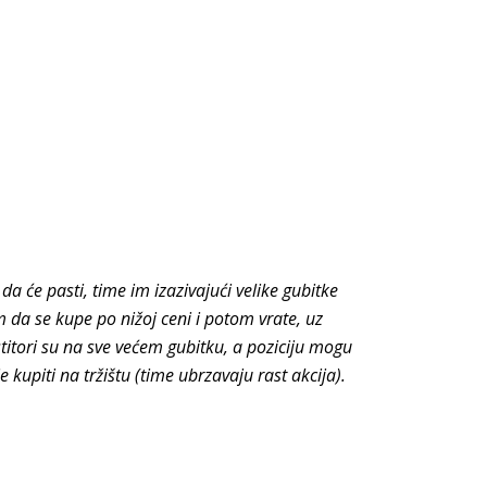
da će pasti, time im izazivajući velike gubitke
 da se kupe po nižoj ceni i potom vrate, uz
estitori su na sve većem gubitku, a poziciju mogu
e kupiti na tržištu (time ubrzavaju rast akcija).