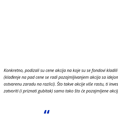
Konkretno, podizali su cene akcija na koje su se fondovi kladili 
(klađenje na pad cene se radi pozajmljivanjem akcija sa idejom
ostvarenu zaradu na razlici). Što takve akcije više rastu, ti inv
zatvoriti (i priznati gubitak) samo tako što će pozajmljene akcij