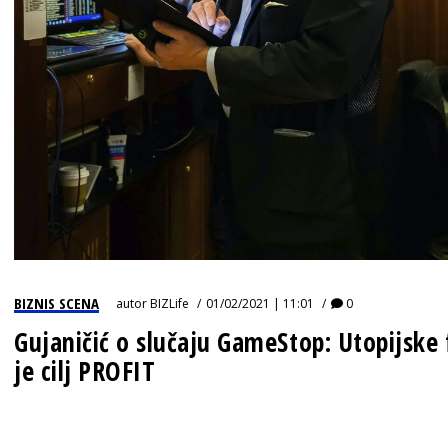
IZJAVA GODINE
BIZNIS SCENA
autor
BIZLife
01/02/2021 | 11:01
0
Gujaničić o slučaju GameStop: Utopijske f
je cilj PROFIT