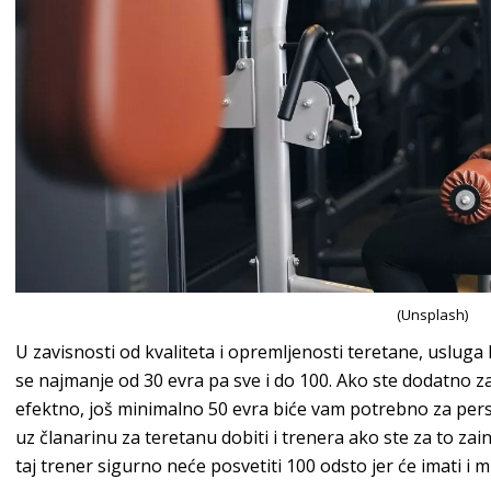
(Unsplash)
U zavisnosti od kvaliteta i opremljenosti teretane, usluga 
se najmanje od 30 evra pa sve i do 100. Ako ste dodatno za
efektno, još minimalno 50 evra biće vam potrebno za perso
uz članarinu za teretanu dobiti i trenera ako ste za to zai
taj trener sigurno neće posvetiti 100 odsto jer će imati i