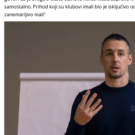
samostalno. Prihod koji su klubovi imali bio je isključivo o
zanemarljivo mali“.