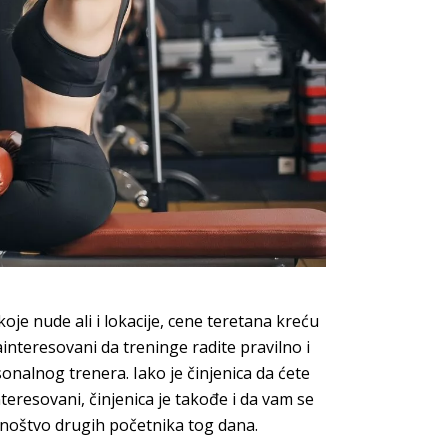
koje nude ali i lokacije, cene teretana kreću
interesovani da treninge radite pravilno i
nalnog trenera. Iako je činjenica da ćete
nteresovani, činjenica je takođe i da vam se
 mnoštvo drugih početnika tog dana.