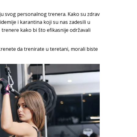
ćaju svog personalnog trenera. Kako su zdrav
demije i karantina koji su nas zadesili u
trenere kako bi što efikasnije održavali
renete da trenirate u teretani, morali biste