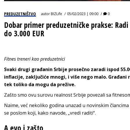
PREDUZETNIŠTVO
autor
BIZLife
05/02/2023 | 09:00
0
Dobar primer preduzetničke prakse: Radi 
do 3.000 EUR
Fitnes treneri kao preduzetnici
Svaki drugi građanin Srbije prosečno zaradi ispod 55.
inflacije, zaključiće mnogi, i više nego malo. Građani r
tek toliko da mogu da prežive.
Zašto smo ovu surovu realnost Srbije povezali sa fitnes
Naime, već nekoliko godina unazad u novinskim člancima
se poslom koji, kako navode, „vredi raditi“.
A evo i zašto