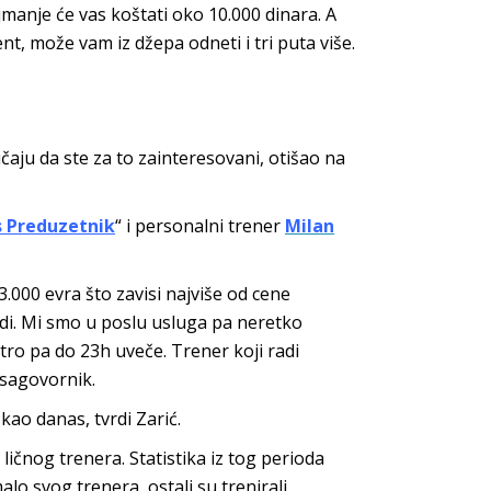
manje će vas koštati oko 10.000 dinara. A
nt, može vam iz džepa odneti i tri puta više.
čaju da ste za to zainteresovani, otišao na
s Preduzetnik
“ i personalni trener
Milan
3.000 evra što zavisi najviše od cene
adi. Mi smo u poslu usluga pa neretko
ro pa do 23h uveče. Trener koji radi
 sagovornik.
 kao danas, tvrdi Zarić.
ičnog trenera. Statistika iz tog perioda
lo svog trenera, ostali su trenirali