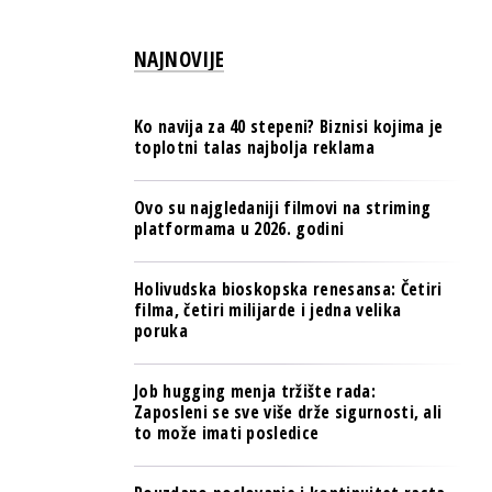
PULS REGIONA
NAJNOVIJE
NOVO NA RAFU
Ko navija za 40 stepeni? Biznisi kojima je
toplotni talas najbolja reklama
Ovo su najgledaniji filmovi na striming
platformama u 2026. godini
Holivudska bioskopska renesansa: Četiri
filma, četiri milijarde i jedna velika
poruka
Job hugging menja tržište rada:
Zaposleni se sve više drže sigurnosti, ali
to može imati posledice