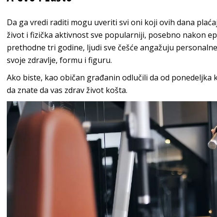
Da ga vredi raditi mogu uveriti svi oni koji ovih dana pla
život i fizička aktivnost sve popularniji, posebno nakon epi
prethodne tri godine, ljudi sve češće angažuju personalne 
svoje zdravlje, formu i figuru.
Ako biste, kao običan građanin odlučili da od ponedeljka k
da znate da vas zdrav život košta.