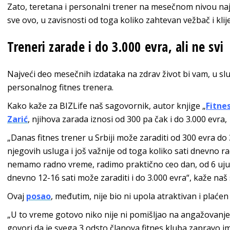
Zato, teretana i personalni trener na mesečnom nivou naj
sve ovo, u zavisnosti od toga koliko zahtevan vežbač i klije
Treneri zarade i do 3.000 evra, ali ne svi
Najveći deo mesečnih izdataka na zdrav život bi vam, u slu
personalnog fitnes trenera.
Kako kaže za BIZLife naš sagovornik, autor knjige „
Fitne
Zarić
, njihova zarada iznosi od 300 pa čak i do 3.000 evra,
„Danas fitnes trener u Srbiji može zaraditi od 300 evra do 
njegovih usluga i još važnije od toga koliko sati dnevno r
nemamo radno vreme, radimo praktično ceo dan, od 6 ujut
dnevno 12-16 sati može zaraditi i do 3.000 evra“, kaže naš
Ovaj
posao
, međutim, nije bio ni upola atraktivan i plaćen
„U to vreme gotovo niko nije ni pomišljao na angažovanje l
govori da je svega 3 odsto članova fitnes kluba zapravo ima