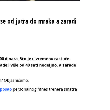
se od jutra do mraka a zaradi
000 dinara, što je u vremenu rastuće
ade i više od 40 sati nedeljno, a zarade
om? Objasnićemo.
posao
personalnog fitnes trenera smatra