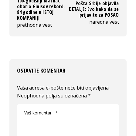
100-godišnji Brazilac
Pošta Srbije objavila
oborio Ginisov rekord:
DETALJE: Evo kako da se
84 godine u ISTOJ
prijavite za POSAO
KOMPANIJI
naredna vest
prethodna vest
OSTAVITE KOMENTAR
Vaša adresa e-pošte neće biti objavljena.
Neophodna polja su označena
*