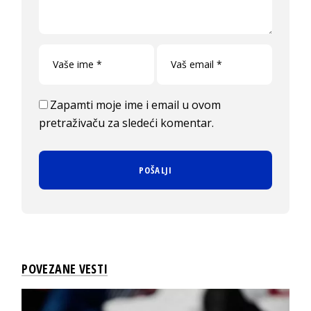
Zapamti moje ime i email u ovom
pretraživaču za sledeći komentar.
POVEZANE VESTI