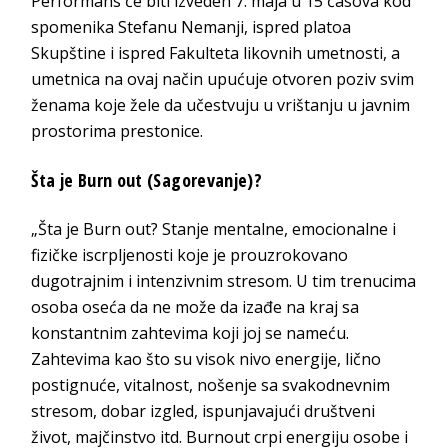
Performans će biti izveden 7. maja u 15 časova kod
spomenika Stefanu Nemanji, ispred platoa
Skupštine i ispred Fakulteta likovnih umetnosti, a
umetnica na ovaj način upućuje otvoren poziv svim
ženama koje žele da učestvuju u vrištanju u javnim
prostorima prestonice.
Šta je Burn out (Sagorevanje)?
„Šta je Burn out? Stanje mentalne, emocionalne i
fizičke iscrpljenosti koje je prouzrokovano
dugotrajnim i intenzivnim stresom. U tim trenucima
osoba oseća da ne može da izađe na kraj sa
konstantnim zahtevima koji joj se nameću.
Zahtevima kao što su visok nivo energije, lično
postignuće, vitalnost, nošenje sa svakodnevnim
stresom, dobar izgled, ispunjavajući društveni
život, majčinstvo itd. Burnout crpi energiju osobe i