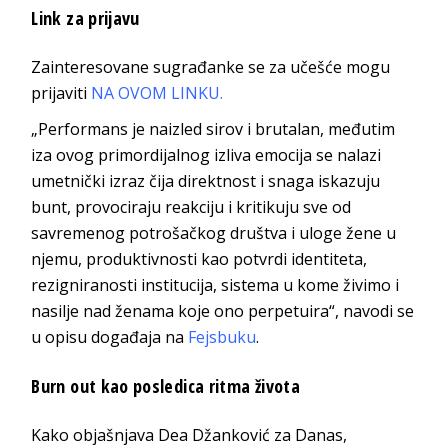
Link za prijavu
Zainteresovane sugrađanke se za učešće mogu
prijaviti
NA OVOM LINKU.
„Performans je naizled sirov i brutalan, međutim
iza ovog primordijalnog izliva emocija se nalazi
umetnički izraz čija direktnost i snaga iskazuju
bunt, provociraju reakciju i kritikuju sve od
savremenog potrošačkog društva i uloge žene u
njemu, produktivnosti kao potvrdi identiteta,
rezigniranosti institucija, sistema u kome živimo i
nasilje nad ženama koje ono perpetuira“, navodi se
u opisu događaja na
Fejsbuku
.
Burn out kao posledica ritma života
Kako objašnjava Dea Džanković za
Danas
,