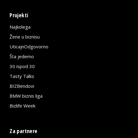
Projekti
Najkolega
Žene u biznisu
UticajnOdgovorno
Šta jedemo
30 ispod 30
Tasty Talks
BIZBendovi
BMW biznis liga
Bizlife Week
Za partnere