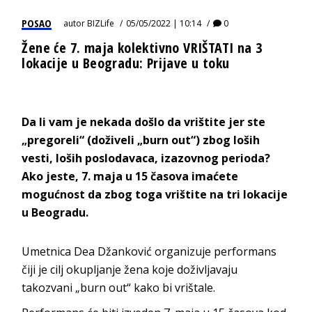
POSAO
autor
BIZLife
05/05/2022 | 10:14
0
Žene će 7. maja kolektivno VRIŠTATI na 3
lokacije u Beogradu: Prijave u toku
Da li vam je nekada došlo da vrištite jer ste
„
pregoreli
“ (doživeli „burn out“) zbog loših
vesti, loših poslodavaca, izazovnog perioda?
Ako jeste, 7. maja u 15 časova imaćete
mogućnost da zbog toga vrištite na tri lokacije
u Beogradu.
Umetnica Dea Džanković organizuje performans
čiji je cilj okupljanje žena koje doživljavaju
takozvani „burn out“ kako bi vrištale.