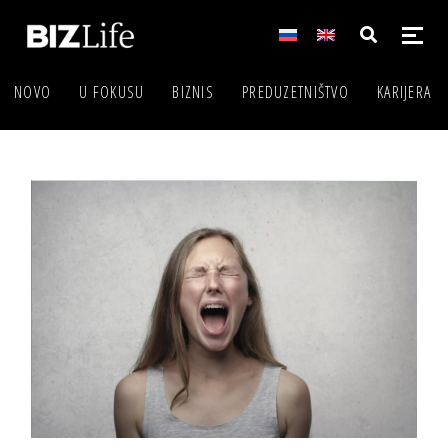
NOVO
U FOKUSU
BIZNIS
PREDUZETNIŠTVO
KARIJERA