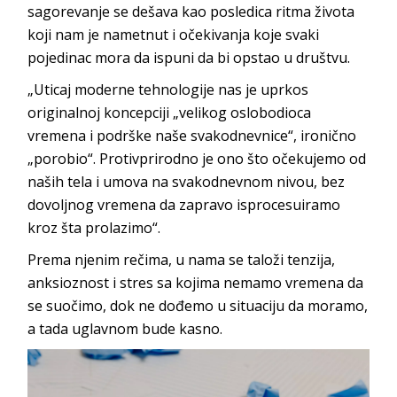
sagorevanje se dešava kao posledica ritma života
koji nam je nametnut i očekivanja koje svaki
pojedinac mora da ispuni da bi opstao u društvu.
„Uticaj moderne tehnologije nas je uprkos
originalnoj koncepciji „velikog oslobodioca
vremena i podrške naše svakodnevnice“, ironično
„porobio“. Protivprirodno je ono što očekujemo od
naših tela i umova na svakodnevnom nivou, bez
dovoljnog vremena da zapravo isprocesuiramo
kroz šta prolazimo“.
Prema njenim rečima, u nama se taloži tenzija,
anksioznost i stres sa kojima nemamo vremena da
se suočimo, dok ne dođemo u situaciju da moramo,
a tada uglavnom bude kasno.