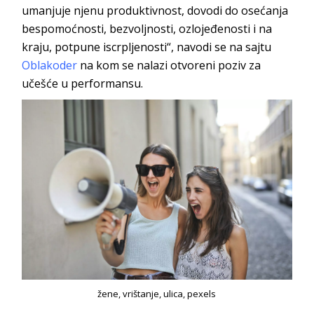
umanjuje njenu produktivnost, dovodi do osećanja
bespomoćnosti, bezvoljnosti, ozlojeđenosti i na
kraju, potpune iscrpljenosti“, navodi se na sajtu
Oblakoder
na kom se nalazi otvoreni poziv za
učešće u performansu.
žene, vrištanje, ulica, pexels