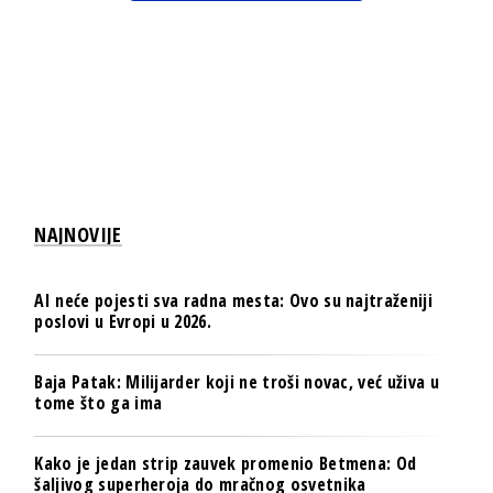
NAJNOVIJE
AI neće pojesti sva radna mesta: Ovo su najtraženiji
poslovi u Evropi u 2026.
Baja Patak: Milijarder koji ne troši novac, već uživa u
tome što ga ima
Kako je jedan strip zauvek promenio Betmena: Od
šaljivog superheroja do mračnog osvetnika