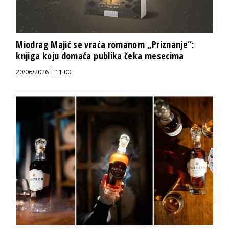
Miodrag Majić se vraća romanom „Priznanje“:
knjiga koju domaća publika čeka mesecima
20/06/2026 | 11:00