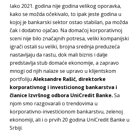
Iako 2021. godina nije godina velikog oporavka,
kako se možda očekivalo, to ipak jeste godina u
kojoj je bankarski sektor ostao stabilan, pa možda
čak i dodatno ojačao. Na domaćoj korporativnoj
sceni nije bilo značajnih potresa, veliki kompanijski
igrači ostali su veliki, brojna srednja preduzeća
nastavljaju da rastu, dok mali biznis i dalje
predstavlja stub domaće ekonomije, a zapravo
mnogi od njih nalaze se upravo u klijentskom
portfoliju
Aleksandre Rašić, direktorke
korporativnog i investicionog bankarstva i
članice Izvršnog odbora UniCredit Banke.
Sa
njom smo razgovarali o trendovima u
korporativno-investicionom bankarstvu, zelenoj
ekonomiji, ali i o prvih 20 godina UniCredit Banke u
Srbiji.