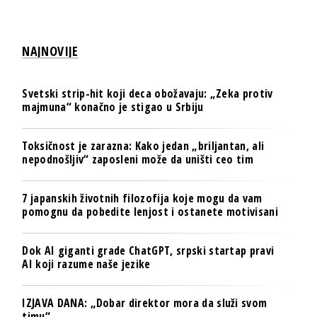
NAJNOVIJE
Svetski strip-hit koji deca obožavaju: „Zeka protiv
majmuna“ konačno je stigao u Srbiju
Toksičnost je zarazna: Kako jedan „briljantan, ali
nepodnošljiv“ zaposleni može da uništi ceo tim
7 japanskih životnih filozofija koje mogu da vam
pomognu da pobedite lenjost i ostanete motivisani
Dok AI giganti grade ChatGPT, srpski startap pravi
AI koji razume naše jezike
IZJAVA DANA: „Dobar direktor mora da služi svom
timu“