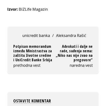
Izvor:
BIZLife Magazin
unicredit banka
/
Aleksandra Rašić
Potpisan memorandum
Advokati i dalje ne
između Ministrastva za
rade, suđenja nema:
zaštitu životne sredine
„Niko nas nije zvao na
i UniCredit Banke Srbija
pregovore“
prethodna vest
naredna vest
OSTAVITE KOMENTAR