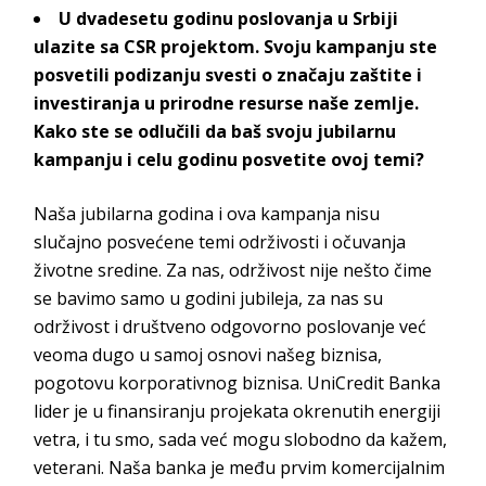
U dvadesetu godinu poslovanja u Srbiji
ulazite sa CSR projektom. Svoju kampanju ste
posvetili podizanju svesti o značaju zaštite i
investiranja u prirodne resurse naše zemlje.
Kako ste se odlučili da baš svoju jubilarnu
kampanju i celu godinu posvetite ovoj temi?
Naša jubilarna godina i ova kampanja nisu
slučajno posvećene temi održivosti i očuvanja
životne sredine. Za nas, održivost nije nešto čime
se bavimo samo u godini jubileja, za nas su
održivost i društveno odgovorno poslovanje već
veoma dugo u samoj osnovi našeg biznisa,
pogotovu korporativnog biznisa. UniCredit Banka
lider je u finansiranju projekata okrenutih energiji
vetra, i tu smo, sada već mogu slobodno da kažem,
veterani. Naša banka je među prvim komercijalnim