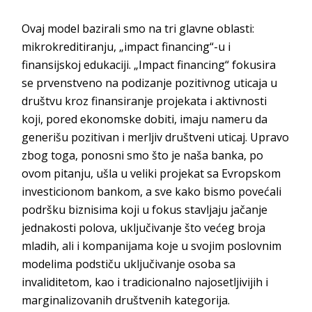
Ovaj model bazirali smo na tri glavne oblasti:
mikrokreditiranju, „impact financing“-u i
finansijskoj edukaciji. „Impact financing“ fokusira
se prvenstveno na podizanje pozitivnog uticaja u
društvu kroz finansiranje projekata i aktivnosti
koji, pored ekonomske dobiti, imaju nameru da
generišu pozitivan i merljiv društveni uticaj. Upravo
zbog toga, ponosni smo što je naša banka, po
ovom pitanju, ušla u veliki projekat sa Evropskom
investicionom bankom, a sve kako bismo povećali
podršku biznisima koji u fokus stavljaju jačanje
jednakosti polova, uključivanje što većeg broja
mladih, ali i kompanijama koje u svojim poslovnim
modelima podstiču uključivanje osoba sa
invaliditetom, kao i tradicionalno najosetljivijih i
marginalizovanih društvenih kategorija.