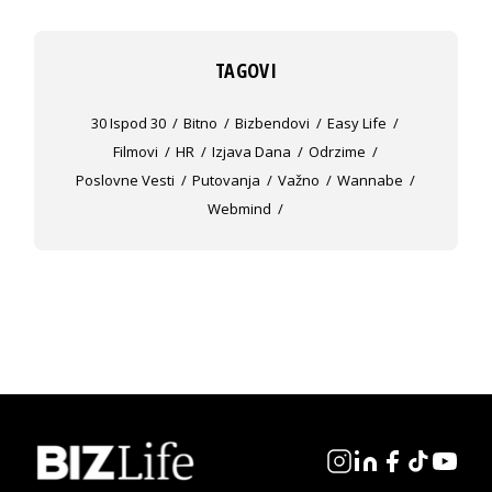
TAGOVI
30 Ispod 30
Bitno
Bizbendovi
Easy Life
Filmovi
HR
Izjava Dana
Odrzime
Poslovne Vesti
Putovanja
Važno
Wannabe
Webmind