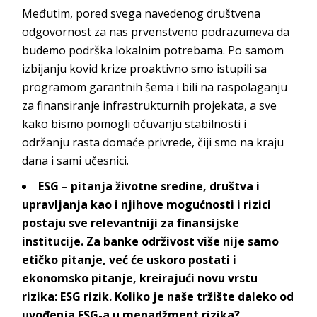
Međutim, pored svega navedenog društvena
odgovornost za nas prvenstveno podrazumeva da
budemo podrška lokalnim potrebama. Po samom
izbijanju kovid krize proaktivno smo istupili sa
programom garantnih šema i bili na raspolaganju
za finansiranje infrastrukturnih projekata, a sve
kako bismo pomogli očuvanju stabilnosti i
održanju rasta domaće privrede, čiji smo na kraju
dana i sami učesnici.
ESG – pitanja životne sredine, društva i
upravljanja kao i njihove mogućnosti i rizici
postaju sve relevantniji za finansijske
institucije. Za banke održivost više nije samo
etičko pitanje, već će uskoro postati i
ekonomsko pitanje, kreirajući novu vrstu
rizika: ESG rizik. Koliko je naše tržište daleko od
uvođenja ESG-a u menadžment rizika?