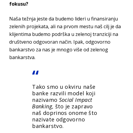
fokusu?
Naša težnja jeste da budemo lideri u finansiranju
zelenih projekata, ali na prvom mestu naš cilj je da
klijentima budemo podrška u zelenoj tranziciji na
društveno odgovoran način. Ipak, odgovorno
bankarstvo za nas je mnogo više od zelenog
bankarstva.
Tako smo u okviru naše
banke razvili model koji
nazivamo
Social Impact
Banking
, što je zapravo
naš doprinos onome što
nazivate odgovorno
bankarstvo.