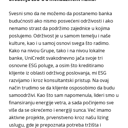
Svesni smo da ne možemo da postanemo banka
budućnosti ako nismo posvećeni održivosti i ako
nemamo strast da podržimo zajednice u kojima
poslujemo. Održivost je u samom temelju i naše
kulture, kao i u samoj osnovi svega što radimo.
Kako na nivou Grupe, tako i na nivou lokalne
banke, UniCredit svakodnevno jača svoje tri
osnovne ESG poluge, a osim što kreditiramo
klijente iz oblasti održivog poslovanja, mi ESG
razvijamo i kroz konsultantski pristup. Na ovaj
način trudimo se da klijente osposobimo da budu
samoodrživi. Kao što sam napomenula, lideri smo u
finansiranju energije vetra, a sada počinjemo sve
više da se okrećemo i energiji sunca. Već imamo
aktivne projekte, prvenstveno kroz našu lizing
uslugu, gde je prepoznata potreba tržišta i