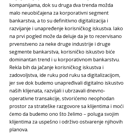
kompanijama, dok su druga dva trenda možda
malo neuobičajena za korporativni segment
bankarstva, a to su definitivno digitalizacija i
razvijanje i unapređenje korisničkog iskustva. Iako
na prvi pogled može da deluje da je to rezervisano
prvenstveno za neke druge industrije i druge
segmente bankarstva, korisničko iskustvo biće
dominantan trend i u korporativnom bankarstvu.
Rekla bih da jačanje korisničkog iskustva i
zadovoljstva, ide ruku pod ruku sa digitalizacijom,
jer sve dok budemo unapređivali digitalno iskustvo
naših klijenata, razvijali i ubrzavali dnevno-
operativne transakcije, stvorićemo neophodan
prostor za strateške razgovore sa klijentima i moći
ćemo da budemo ono što želimo – poluga svojim
klijentima za uspešno i održivo ostvarenje njihovih
planova.