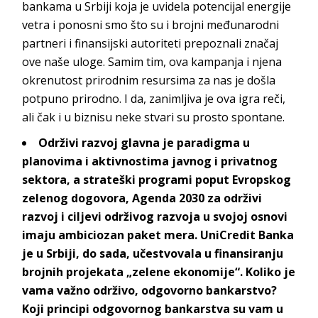
bankama u Srbiji koja je uvidela potencijal energije
vetra i ponosni smo što su i brojni međunarodni
partneri i finansijski autoriteti prepoznali značaj
ove naše uloge. Samim tim, ova kampanja i njena
okrenutost prirodnim resursima za nas je došla
potpuno prirodno. I da, zanimljiva je ova igra reči,
ali čak i u biznisu neke stvari su prosto spontane.
Održivi razvoj glavna je paradigma u
planovima i aktivnostima javnog i privatnog
sektora, a strateški programi poput Evropskog
zelenog dogovora, Agenda 2030 za održivi
razvoj i ciljevi održivog razvoja u svojoj osnovi
imaju ambiciozan paket mera. UniCredit Banka
je u Srbiji, do sada, učestvovala u finansiranju
brojnih projekata „zelene ekonomije“. Koliko je
vama važno održivo, odgovorno bankarstvo?
Koji principi odgovornog bankarstva su vam u