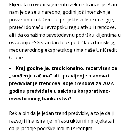
klijenata u ovom segmentu zelene tranzicije. Plan
nam je da se u narednoj godini još intenzivnije
posvetimo i ulažemo u projekte zelene energije,
prateći domaću i evropsku regulativu i trendove,
ali i da osnažimo savetodavnu podršku klijentima u
osvajanju ESG standarda uz podršku vrhunskog,
međunarodnog ekspretskog tima naše UniCredit
Grupe.
Kraj godine je, tradicionalno, rezervisan za
„svođenje računa“ ali i pravljenje planova i
predviđanje trendova. Koje trendovi za 2022.
godinu predviđate u sektoru korporativno-
investicionog bankarstva?
Rekla bih da je jedan trend predvidiv, a to je dalji
razvoj i finansiranje infrastrukturnih projekata i
dalje jačanje podrške malim i srednjim