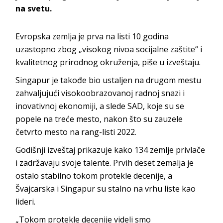
na svetu.
Evropska zemlja je prva na listi 10 godina
uzastopno zbog „visokog nivoa socijalne zaštite“ i
kvalitetnog prirodnog okruženja, piše u izveštaju.
Singapur je takođe bio ustaljen na drugom mestu
zahvaljujući visokoobrazovanoj radnoj snazi i
inovativnoj ekonomiji, a slede SAD, koje su se
popele na treće mesto, nakon što su zauzele
četvrto mesto na rang-listi 2022.
Godišnji izveštaj prikazuje kako 134 zemlje privlače
i zadržavaju svoje talente. Prvih deset zemalja je
ostalo stabilno tokom protekle decenije, a
Švajcarska i Singapur su stalno na vrhu liste kao
lideri.
„Tokom protekle decenije videli smo