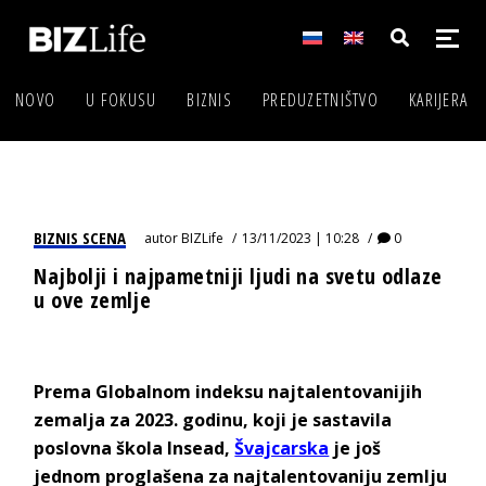
NOVO
U FOKUSU
BIZNIS
PREDUZETNIŠTVO
KARIJERA
BIZNIS SCENA
autor
BIZLife
13/11/2023 | 10:28
0
Najbolji i najpametniji ljudi na svetu odlaze
u ove zemlje
Prema Globalnom indeksu najtalentovanijih
zemalja za 2023. godinu, koji je sastavila
poslovna škola Insead,
Švajcarska
je još
jednom proglašena za najtalentovaniju zemlju