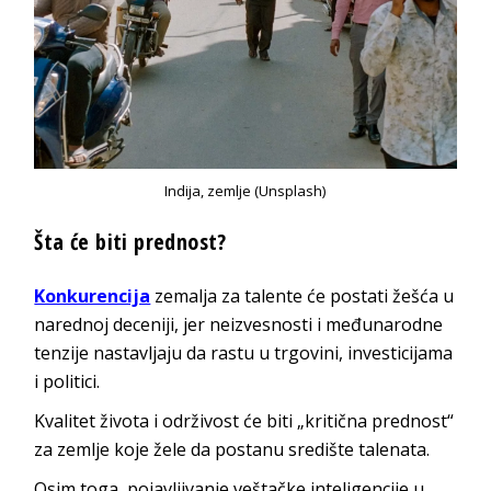
Indija, zemlje (Unsplash)
Šta će biti prednost?
Konkurencija
zemalja za talente će postati žešća u
narednoj deceniji, jer neizvesnosti i međunarodne
tenzije nastavljaju da rastu u trgovini, investicijama
i politici.
Kvalitet života i održivost će biti „kritična prednost“
za zemlje koje žele da postanu središte talenata.
Osim toga, pojavljivanje veštačke inteligencije u