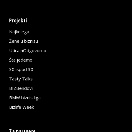
Projekti
Najkolega
Žene u biznisu
UticajnOdgovorno
Šta jedemo
30 ispod 30
Tasty Talks
BIZBendovi
BMW biznis liga
Bizlife Week
Za partnere