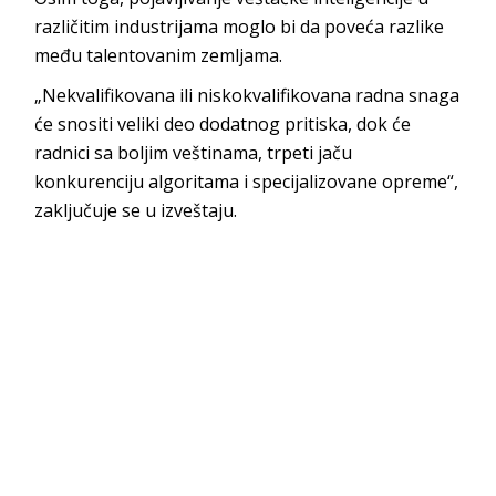
različitim industrijama moglo bi da poveća razlike
među talentovanim zemljama.
„Nekvalifikovana ili niskokvalifikovana radna snaga
će snositi veliki deo dodatnog pritiska, dok će
radnici sa boljim veštinama, trpeti jaču
konkurenciju algoritama i specijalizovane opreme“,
zaključuje se u izveštaju.