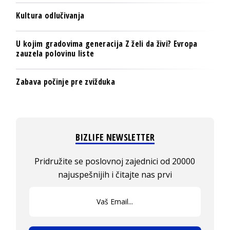
Kultura odlučivanja
U kojim gradovima generacija Z želi da živi? Evropa
zauzela polovinu liste
Zabava počinje pre zvižduka
BIZLIFE NEWSLETTER
Pridružite se poslovnoj zajednici od 20000
najuspešnijih i čitajte nas prvi