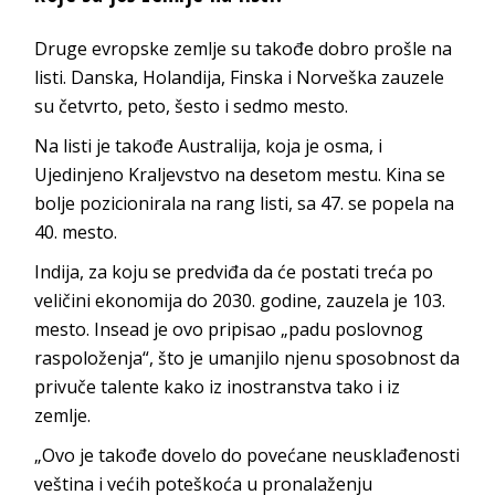
Druge evropske zemlje su takođe dobro prošle na
listi. Danska, Holandija, Finska i Norveška zauzele
su četvrto, peto, šesto i sedmo mesto.
Na listi je takođe Australija, koja je osma, i
Ujedinjeno Kraljevstvo na desetom mestu. Kina se
bolje pozicionirala na rang listi, sa 47. se popela na
40. mesto.
Indija, za koju se predviđa da će postati treća po
veličini ekonomija do 2030. godine, zauzela je 103.
mesto. Insead je ovo pripisao „padu poslovnog
raspoloženja“, što je umanjilo njenu sposobnost da
privuče talente kako iz inostranstva tako i iz
zemlje.
„Ovo je takođe dovelo do povećane neusklađenosti
veština i većih poteškoća u pronalaženju