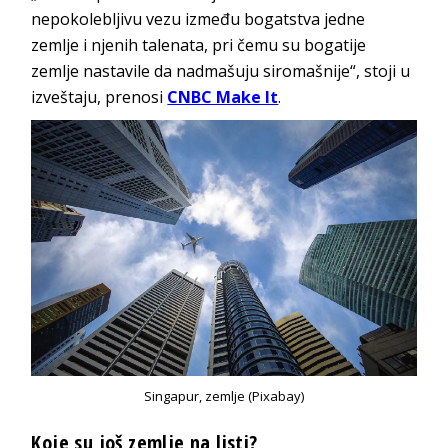
nepokolebljivu vezu između bogatstva jedne
zemlje i njenih talenata, pri čemu su bogatije
zemlje nastavile da nadmašuju siromašnije“, stoji u
izveštaju, prenosi
CNBC Make It
.
Singapur, zemlje (Pixabay)
Koje su još zemlje na listi?