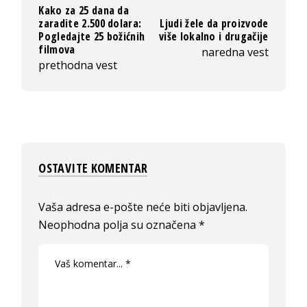
Kako za 25 dana da
zaradite 2.500 dolara:
Ljudi žele da proizvode
Pogledajte 25 božićnih
više lokalno i drugačije
filmova
naredna vest
prethodna vest
OSTAVITE KOMENTAR
Vaša adresa e-pošte neće biti objavljena.
Neophodna polja su označena
*