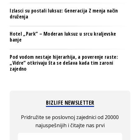
Izlasci su postali luksuz: Generacija Z menja način
druženja
Hotel „Park” – Moderan luksuz u srcu kraljevske
banje
Pod vodom nestaje hijerarhija, a poverenje raste:
„Vidre“ otkrivaju šta se dešava kada tim zaroni
zajedno
BIZLIFE NEWSLETTER
Pridružite se poslovnoj zajednici od 20000
najuspešnijih i čitajte nas prvi