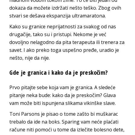
dokaza da možete izdržati nešto teško. Zbog ovih
stvari se dešava ekspanzija ultramaratona.
Kako su granice neprijatnosti za svakog od nas
drugačije, tako su i pristupi. Nekome je već
dovoljno nelagodno da pita terapeuta ili trenera za
savet. I ako preko toga uspešno pređe, uradio je
nešto, nije da nije.
Gde je granica i kako da je preskočim?
Prvo pitajte sebe koja vam je granica. A sledeće
pitanje neka bude: kako da je preskočim? Glava
vam može biti ispunjena slikama vikinške slave.
Toni Parsons je pisao o tome zašto bi muškarac
trebalo da ide na boks. Sparing vam neće plaćati
račune niti pomoći u tome da izlečite bolesno dete,