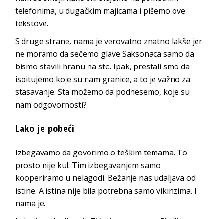
telefonima, u dugačkim majicama i pišemo ove
tekstove.
S druge strane, nama je verovatno znatno lakše jer
ne moramo da sečemo glave Saksonaca samo da
bismo stavili hranu na sto. Ipak, prestali smo da
ispitujemo koje su nam granice, a to je važno za
stasavanje. Šta možemo da podnesemo, koje su
nam odgovornosti?
Lako je pobeći
Izbegavamo da govorimo o teškim temama. To
prosto nije kul. Tim izbegavanjem samo
kooperiramo u nelagodi. Bežanje nas udaljava od
istine. A istina nije bila potrebna samo vikinzima. I
nama je.