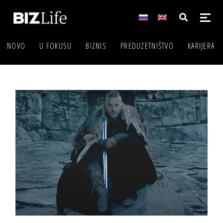
NOVO
U FOKUSU
BIZNIS
PREDUZETNIŠTVO
KARIJERA