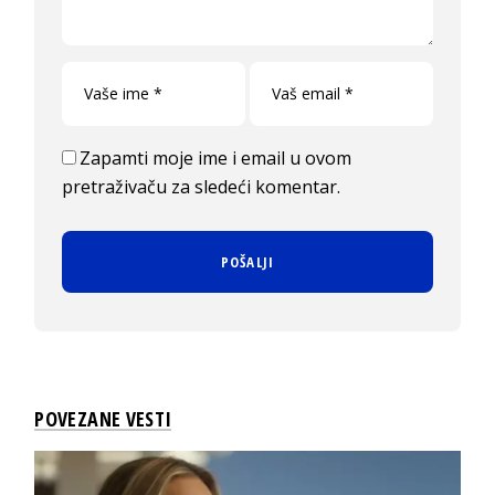
Zapamti moje ime i email u ovom
pretraživaču za sledeći komentar.
POVEZANE VESTI