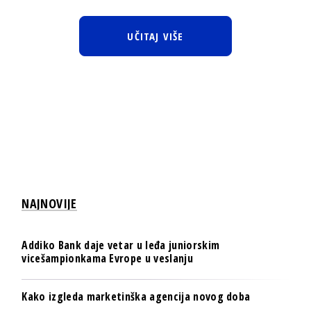
UČITAJ VIŠE
NAJNOVIJE
Addiko Bank daje vetar u leđa juniorskim
vicešampionkama Evrope u veslanju
Kako izgleda marketinška agencija novog doba