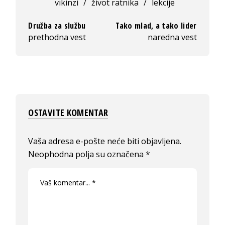
vikinzi
/
život ratnika
/
lekcije
Družba za službu
Tako mlad, a tako lider
prethodna vest
naredna vest
OSTAVITE KOMENTAR
Vaša adresa e-pošte neće biti objavljena.
Neophodna polja su označena
*