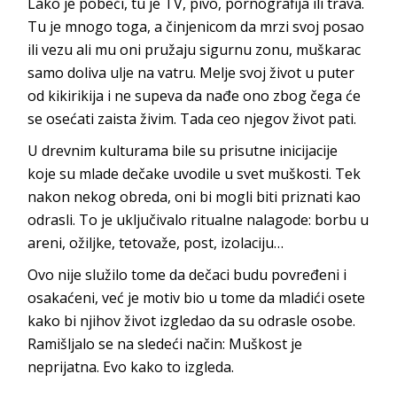
Lako je pobeći, tu je TV, pivo, pornografija ili trava.
Tu je mnogo toga, a činjenicom da mrzi svoj posao
ili vezu ali mu oni pružaju sigurnu zonu, muškarac
samo doliva ulje na vatru. Melje svoj život u puter
od kikirikija i ne supeva da nađe ono zbog čega će
se osećati zaista živim. Tada ceo njegov život pati.
U drevnim kulturama bile su prisutne inicijacije
koje su mlade dečake uvodile u svet muškosti. Tek
nakon nekog obreda, oni bi mogli biti priznati kao
odrasli. To je uključivalo ritualne nalagode: borbu u
areni, ožiljke, tetovaže, post, izolaciju…
Ovo nije služilo tome da dečaci budu povređeni i
osakaćeni, već je motiv bio u tome da mladići osete
kako bi njihov život izgledao da su odrasle osobe.
Ramišljalo se na sledeći način: Muškost je
neprijatna. Evo kako to izgleda.