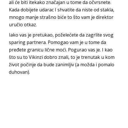
ali će biti itekako značajan u tome da očvrsnete.
Kada dobijete udarac I shvatite da niste od stakla,
mnogo manje strašno biće to što vam je direktor
uručio otkaz.
Iako vas je pretukao, poželećete da zagrlite svog
sparing partnera. Pomogao vam je u tome da
pređete granicu lične moći. Pogurao vas je. I kao
što su to Vikinzi dobro znali, to je trenutak u kom
život počinje da bude zanimljiv (a možda i pomalo
duhovan).