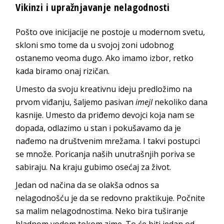
Vikinzi i upražnjavanje nelagodnosti
Pošto ove inicijacije ne postoje u modernom svetu,
skloni smo tome da u svojoj zoni udobnog
ostanemo veoma dugo. Ako imamo izbor, retko
kada biramo onaj rizičan.
Umesto da svoju kreativnu ideju predložimo na
prvom viđanju, šaljemo pasivan
imejl
nekoliko dana
kasnije. Umesto da priđemo devojci koja nam se
dopada, odlazimo u stan i pokušavamo da je
nađemo na društvenim mrežama. I takvi postupci
se množe. Poricanja naših unutrašnjih poriva se
sabiraju. Na kraju gubimo osećaj za život.
Jedan od načina da se olakša odnos sa
nelagodnošću je da se redovno praktikuje. Počnite
sa malim nelagodnostima. Neko bira tuširanje
hladnom vodom tokom zime. To će biti jedan od