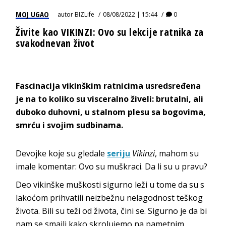
MOJ UGAO
autor
BIZLife
08/08/2022 | 15:44
0
Živite kao VIKINZI: Ovo su lekcije ratnika za
svakodnevan život
Fascinacija vikinškim ratnicima usredsređena
je na to koliko su visceralno živeli: brutalni, ali
duboko duhovni, u stalnom plesu sa bogovima,
smrću i svojim sudbinama.
Devojke koje su gledale
seriju
Vikinzi
, mahom su
imale komentar: Ovo su muškraci. Da li su u pravu?
Deo vikinške muškosti sigurno leži u tome da su s
lakoćom prihvatili neizbežnu nelagodnost teškog
života. Bili su teži od života, čini se. Sigurno je da bi
nam se smajli kako skrolujemo na pametnim