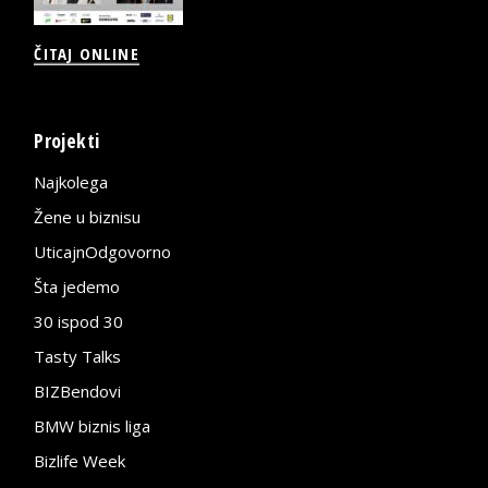
ČITAJ ONLINE
Projekti
Najkolega
Žene u biznisu
UticajnOdgovorno
Šta jedemo
30 ispod 30
Tasty Talks
BIZBendovi
BMW biznis liga
Bizlife Week