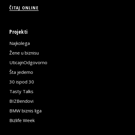
ČITAJ ONLINE
Projekti
Najkolega
Žene u biznisu
UticajnOdgovorno
Šta jedemo
30 ispod 30
Tasty Talks
BIZBendovi
BMW biznis liga
Bizlife Week