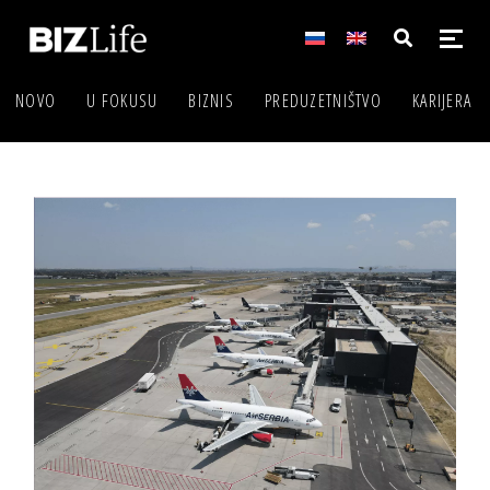
NOVO
U FOKUSU
BIZNIS
PREDUZETNIŠTVO
KARIJERA