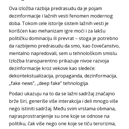
Ova izložba razbija predrasudu da je pojam
dezinformacije i lažnih vesti fenomen modernog
doba. Tokom cele istorije sistem lažnih vesti je
korišćen kao mehanizam igre moći i za lakšu
političku dominaciju ili prevrat – stoga je potrebno
da razbijemo predrasudu da smo, kao čovečanstvo,
mentalno napredovali, sem u tehnološkom smislu.
Izložba transparentno prikazuje nivoe razvoja
dezinformacije kroz vekove kao sledeće:
dekontekstualizacija, propaganda, dezinformacija,
„fake news”, „deep fake” te
hnologija.
Podaci ukazuju na to da se lažni sadržaj značajno
brže širi, generiše više interakcija i deli mnogo više
nego istiniti sadržaj. Među svim vrstama obmana,
najrasprostranjenije su one koje se odnose na
politiku, čak više nego one koje se tiču terorizma,