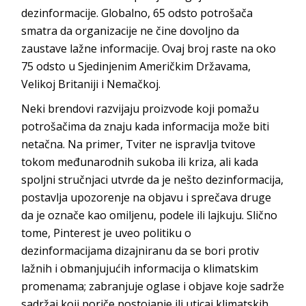
dezinformacije. Globalno, 65 odsto potrošača
smatra da organizacije ne čine dovoljno da
zaustave lažne informacije. Ovaj broj raste na oko
75 odsto u Sjedinjenim Američkim Državama,
Velikoj Britaniji i
Nemačkoj.
Neki brendovi razvijaju proizvode koji pomažu
potrošačima da znaju kada informacija može biti
netačna. Na primer, Tviter ne ispravlja tvitove
tokom međunarodnih sukoba ili kriza, ali kada
spoljni stručnjaci utvrde da je nešto dezinformacija,
postavlja upozorenje na objavu i sprečava druge
da je označe kao omiljenu, podele ili lajkuju. Slično
tome, Pinterest je uveo politiku o
dezinformacijama dizajniranu da se bori protiv
lažnih i obmanjujućih informacija o klimatskim
promenama; zabranjuje oglase i objave koje sadrže
sadržaj koji poriče postojanje ili uticaj klimatski
h