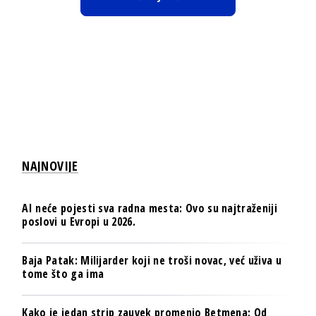
NAJNOVIJE
AI neće pojesti sva radna mesta: Ovo su najtraženiji
poslovi u Evropi u 2026.
Baja Patak: Milijarder koji ne troši novac, već uživa u
tome što ga ima
Kako je jedan strip zauvek promenio Betmena: Od