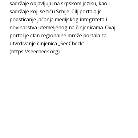
sadržaje objavljuju na srpskom jeziku, kao i
sadržaje koji se tiču Srbije. Cilj portala je
podsticanje jačanja medijskog integriteta i
novinarstva utemeljenog na činjenicama. Ovaj
portal je član regionalne mreže portala za
utvrđivanje činjenica „SeeCheck”
(
https://seeche
ck.org
).