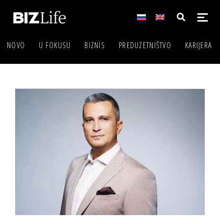
NOVO
U FOKUSU
BIZNIS
PREDUZETNIŠTVO
KARIJERA