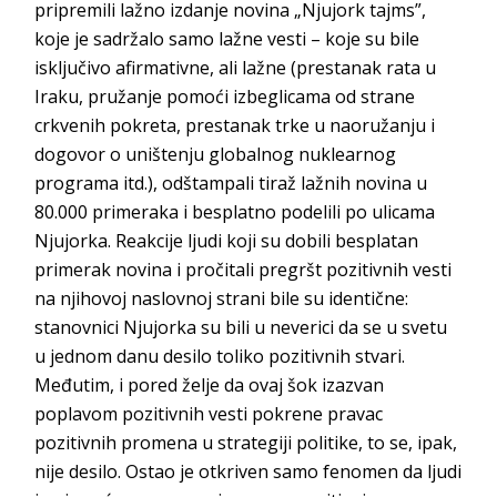
pripremili lažno izdanje novina „Njujork tajms”,
koje je sadržalo samo lažne vesti – koje su bile
isključivo afirmativne, ali lažne (prestanak rata u
Iraku, pružanje pomoći izbeglicama od strane
crkvenih pokreta, prestanak trke u naoružanju i
dogovor o uništenju globalnog nuklearnog
programa itd.), odštampali tiraž lažnih novina u
80.000 primeraka i besplatno podelili po ulicama
Njujorka. Reakcije ljudi koji su dobili besplatan
primerak novina i pročitali pregršt pozitivnih vesti
na njihovoj naslovnoj strani bile su identične:
stanovnici Njujorka su bili u neverici da se u svetu
u jednom danu desilo toliko pozitivnih stvari.
Međutim, i pored želje da ovaj šok izazvan
poplavom pozitivnih vesti pokrene pravac
pozitivnih promena u strategiji politike, to se, ipak,
nije desilo. Ostao je otkriven samo fenomen da ljudi