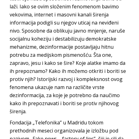
laži. Iako se ovim složenim fenomenom bavimo
vekovima, internet i masovni kanali širenja
informacija podigli su njegov uticaj na neviđeni
nivo. Sposobne da oblikuju javno mnjenje, naruše
socijalnu koheziju i destabilizuju demokratske
mehanizme, dezinformacije postavljaju hitnu
potrebu za medijskom pismenošću. Šta one,
zapravo, jesu i kako se šire? Koje alatke imamo da
ih prepoznamo? Kako ih možemo otkriti i boriti se
protiv njih? Istorijski razvoj i kompleksnost ovog
fenomena ukazuje nam na različite vrste
dezinformacija, za koje je potrebno da naučimo
kako ih prepoznavati i boriti se protiv njihovo
g
širenja.
Fondacija „Telefonika” u Madridu tokom
prethodnih meseci organizovala je izložbu pod
nazivom „Fake news – factory of lies”, čiji je cilj da