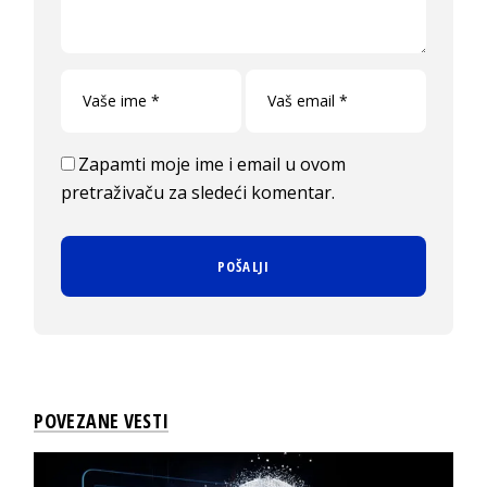
Zapamti moje ime i email u ovom
pretraživaču za sledeći komentar.
POVEZANE VESTI