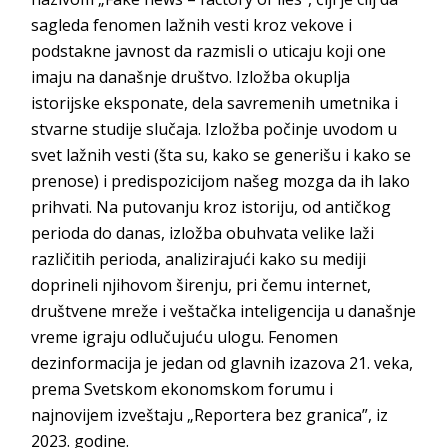
sagleda fenomen lažnih vesti kroz vekove i
podstakne javnost da razmisli o uticaju koji one
imaju na današnje društvo. Izložba okuplja
istorijske eksponate, dela savremenih umetnika i
stvarne studije slučaja. Izložba počinje uvodom u
svet lažnih vesti (šta su, kako se generišu i kako se
prenose) i predispozicijom našeg mozga da ih lako
prihvati. Na putovanju kroz istoriju, od antičkog
perioda do danas, izložba obuhvata velike laži
različitih perioda, analizirajući kako su mediji
doprineli njihovom širenju, pri čemu internet,
društvene mreže i veštačka inteligencija u današnje
vreme igraju odlučujuću ulogu. Fenomen
dezinformacija je jedan od glavnih izazova 21. veka,
prema Svetskom ekonomskom forumu i
najnovijem izveštaju „Reportera bez granica”, iz
202
3. godine.