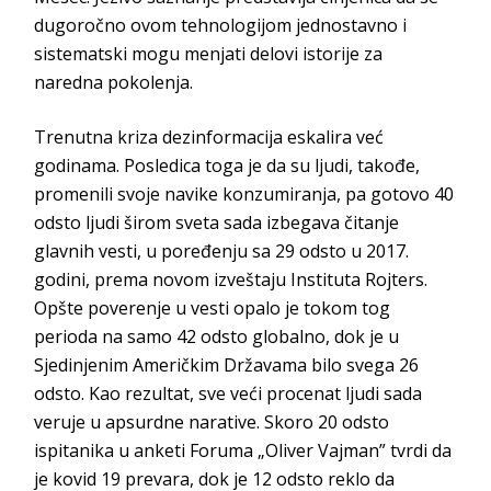
dugoročno ovom tehnologijom jednostavno i
sistematski mogu menjati delovi istorije za
naredna
pokolenja.
Trenutna kriza dezinformacija eskalira već
godinama. Posledica toga je da su ljudi, takođe,
promenili svoje navike konzumiranja, pa gotovo 40
odsto ljudi širom sveta sada izbegava čitanje
glavnih vesti, u poređenju sa 29 odsto u 2017.
godini, prema novom izveštaju Instituta Rojters.
Opšte poverenje u vesti opalo je tokom tog
perioda na samo 42 odsto globalno, dok je u
Sjedinjenim Američkim Državama bilo svega 26
odsto. Kao rezultat, sve veći procenat ljudi sada
veruje u apsurdne narative. Skoro 20 odsto
ispitanika u anketi Foruma „Oliver Vajman” tvrdi da
je kovid 19 prevara, dok je 12 odsto reklo da