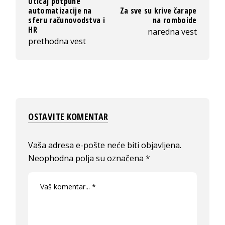
Uticaj potpune
automatizacije na
Za sve su krive čarape
sferu računovodstva i
na romboide
HR
naredna vest
prethodna vest
OSTAVITE KOMENTAR
Vaša adresa e-pošte neće biti objavljena.
Neophodna polja su označena
*