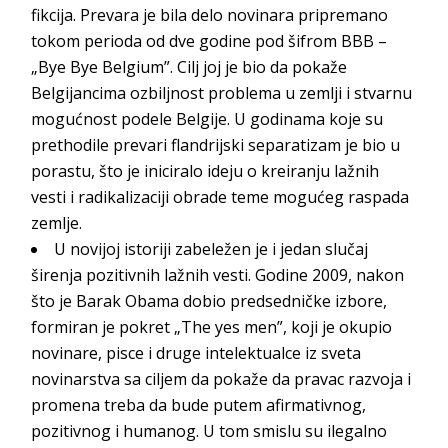
fikcija. Prevara je bila delo novinara pripremano
tokom perioda od dve godine pod šifrom BBB –
„Bye Bye Belgium”. Cilj joj je bio da pokaže
Belgijancima ozbiljnost problema u zemlji i stvarnu
mogućnost podele Belgije. U godinama koje su
prethodile prevari flandrijski separatizam je bio u
porastu, što je iniciralo ideju o kreiranju lažnih
vesti i radikalizaciji obrade teme mogućeg raspa
da
zemlje.
U novijoj istoriji zabeležen je i jedan slučaj
širenja pozitivnih lažnih vesti. Godine 2009, nakon
što je Barak Obama dobio predsedničke izbore,
formiran je pokret „The yes men”, koji je okupio
novinare, pisce i druge intelektualce iz sveta
novinarstva sa ciljem da pokaže da pravac razvoja i
promena treba da bude putem afirmativnog,
pozitivnog i humanog. U tom smislu su ilegalno