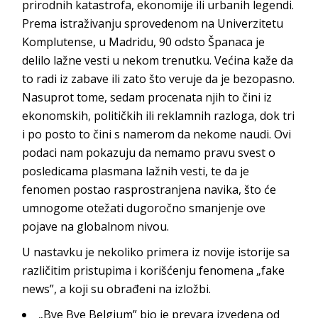
prirodnih katastrofa, ekonomije ili urbanih legendi.
Prema istraživanju sprovedenom na Univerzitetu
Komplutense, u Madridu, 90 odsto Španaca je
delilo lažne vesti u nekom trenutku. Većina kaže da
to radi iz zabave ili zato što veruje da je bezopasno.
Nasuprot tome, sedam procenata njih to čini iz
ekonomskih, političkih ili reklamnih razloga, dok tri
i po posto to čini s namerom da nekome naudi. Ovi
podaci nam pokazuju da nemamo pravu svest o
posledicama plasmana lažnih vesti, te da je
fenomen postao rasprostranjena navika, što će
umnogome otežati dugoročno smanjenje ove
pojave na global
nom nivou.
U nastavku je nekoliko primera iz novije istorije sa
različitim pristupima i korišćenju fenomena „fake
news”, a koji su obrađeni n
a izložbi.
„Bye Bye Belgium” bio je prevara izvedena od