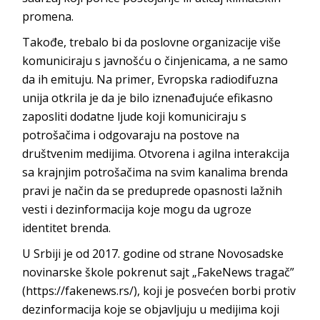
promena.
Takođe, trebalo bi da poslovne organizacije više
komuniciraju s javnošću o činjenicama, a ne samo
da ih emituju. Na primer, Evropska radiodifuzna
unija otkrila je da je bilo iznenađujuće efikasno
zaposliti dodatne ljude koji komuniciraju s
potrošačima i odgovaraju na postove na
društvenim medijima. Otvorena i agilna interakcija
sa krajnjim potrošačima na svim kanalima brenda
pravi je način da se preduprede opasnosti lažnih
vesti i dezinformacija koje mogu da ugroze
identit
et brenda.
U Srbiji je od 2017. godine od strane Novosadske
novinarske škole pokrenut sajt „FakeNews tragač”
(
https://fakenews.rs/
), koji je posvećen borbi protiv
dezinformacija koje se objavljuju u medijima koji