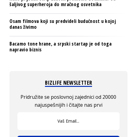
šaljivog superheroja do mračnog osvetnika
Osam filmova koji su predvideli budućnost u kojoj
danas živimo
Bacamo tone hrane, a srpski startap je od toga
napravio biznis
BIZLIFE NEWSLETTER
Pridružite se poslovnoj zajednici od 20000
najuspešnijih i čitajte nas prvi