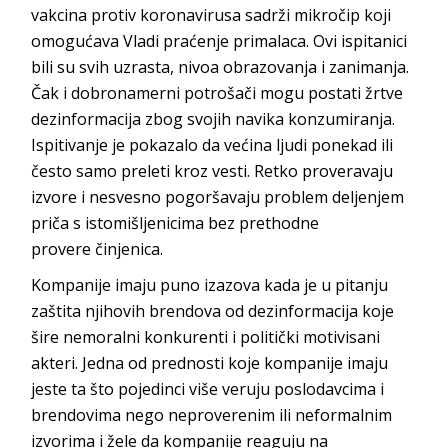
vakcina protiv koronavirusa sadrži mikročip koji
omogućava Vladi praćenje primalaca. Ovi ispitanici
bili su svih uzrasta, nivoa obrazovanja i zanimanja.
Čak i dobronamerni potrošači mogu postati žrtve
dezinformacija zbog svojih navika konzumiranja.
Ispitivanje je pokazalo da većina ljudi ponekad ili
često samo preleti kroz vesti. Retko proveravaju
izvore i nesvesno pogoršavaju problem deljenjem
priča s istomišljenicima bez prethodne
provere
činjenica.
Kompanije imaju puno izazova kada je u pitanju
zaštita njihovih brendova od dezinformacija koje
šire nemoralni konkurenti i politički motivisani
akteri. Jedna od prednosti koje kompanije imaju
jeste ta što pojedinci više veruju poslodavcima i
brendovima nego neproverenim ili neformalnim
izvorima i žele da kompanije reaguju na