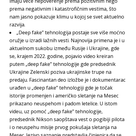
imaju veće nepoverenje prema pozitivnim nego
prema negativnim i katastrofičnim vestima, što
nam jasno pokazuje klimu u kojoj se svet aktueln
o
razvija.
„Deep fake” tehnologija postaje sve više moćno
oružje u izradi lažnih vesti. Najnovija primena je i u
aktuelnom sukobu između Rusije i Ukrajine, gde
se, krajem 2022. godine, pojavio video kreiran
putem „deep fake” tehnologije gde predsednik
Ukrajine Zelenski poziva ukrajinske trupe na
predaju. Fascinantan deo izložbe je i dokumentarac
urađen u „deep fake” tehnologiji gde je točak
istorije promenjen i američko sletanje na Mesec
prikazano neuspehom i padom letelice. U istom
videu, uz pomoć „deep fake” tehnologije,
predsednik Nikson saopštava vest o pogibiji pilota
i o neuspehu misije prvog pokušaja sletanja na
Mesec. Jezivo saznanje predstavlja činjenica da se