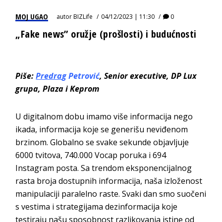
MOJ UGAO
autor
BIZLife
04/12/2023 | 11:30
0
„Fake news” oružje (prošlosti) i budućnosti
Piše:
Predra
g Petrović
,
Senior
executive,
DP Lux
grupa, Plaz
a i Keprom
U digitalnom dobu imamo više informacija nego
ikada, informacija koje se generišu neviđenom
brzinom. Globalno se svake sekunde objavljuje
6000 tvitova, 740.000 Vocap poruka i 694
Instagram posta. Sa trendom eksponencijalnog
rasta broja dostupnih informacija, naša izloženost
manipulaciji paralelno raste. Svaki dan smo suočeni
s vestima i strategijama dezinformacija koje
testiraju našu sposobnost razlikovanja istine od