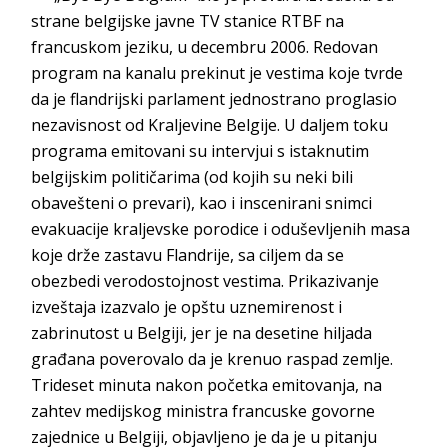
strane belgijske javne TV stanice RTBF na
francuskom jeziku, u decembru 2006. Redovan
program na kanalu prekinut je vestima koje tvrde
da je flandrijski parlament jednostrano proglasio
nezavisnost od Kraljevine Belgije. U daljem toku
programa emitovani su intervjui s istaknutim
belgijskim političarima (od kojih su neki bili
obavešteni o prevari), kao i inscenirani snimci
evakuacije kraljevske porodice i oduševljenih masa
koje drže zastavu Flandrije, sa ciljem da se
obezbedi verodostojnost vestima. Prikazivanje
izveštaja izazvalo je opštu uznemirenost i
zabrinutost u Belgiji, jer je na desetine hiljada
građana poverovalo da je krenuo raspad zemlje.
Trideset minuta nakon početka emitovanja, na
zahtev medijskog ministra francuske govorne
zajednice u Belgiji, objavljeno je da je u pitanju