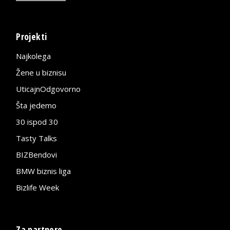
Projekti
Najkolega
Žene u biznisu
UticajnOdgovorno
Šta jedemo
30 ispod 30
Tasty Talks
BIZBendovi
BMW biznis liga
Bizlife Week
Za partnere