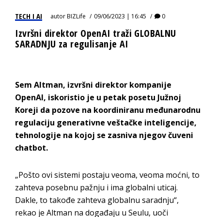
TECH I AI
autor
BIZLife
09/06/2023 | 16:45
0
Izvršni direktor OpenAI traži GLOBALNU
SARADNJU za regulisanje AI
Sem Altman, izvršni direktor kompanije
OpenAI, iskoristio je u petak posetu Južnoj
Koreji da pozove na koordiniranu međunarodnu
regulaciju generativne veštačke inteligencije,
tehnologije na kojoj se zasniva njegov čuveni
chatbot.
„Pošto ovi sistemi postaju veoma, veoma moćni, to
zahteva posebnu pažnju i ima globalni uticaj.
Dakle, to takođe zahteva globalnu saradnju“,
rekao je Altman na događaju u Seulu, uoči