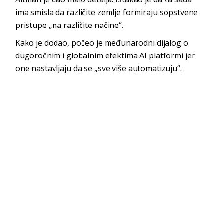
ima smisla da različite zemlje formiraju sopstvene
pristupe „na različite načine“.
Kako je dodao, počeo je međunarodni dijalog o
dugoročnim i globalnim efektima AI platformi jer
one nastavljaju da se „sve više automatizuju“.