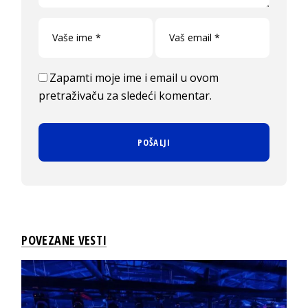
Zapamti moje ime i email u ovom
pretraživaču za sledeći komentar.
POVEZANE VESTI