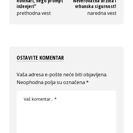
novinari, nego prompt
Neverovatna brzina i
inženjeri”
vrhunska sigurnost!
prethodna vest
naredna vest
OSTAVITE KOMENTAR
Vaša adresa e-pošte neće biti objavljena.
Neophodna polja su označena
*