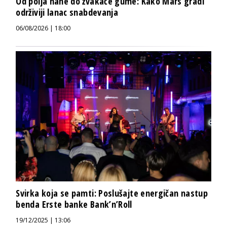
Od polja nane do žvakaće gume: Kako Mars gradi
održiviji lanac snabdevanja
06/08/2026 | 18:00
Svirka koja se pamti: Poslušajte energičan nastup
benda Erste banke Bank’n’Roll
19/12/2025 | 13:06