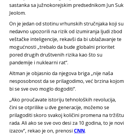
sastanka sa južnokorejskim predsednikom Jun Suk
Jeolom.
On je jedan od stotinu vrhunskih stručnjaka koji su
nedavno upozorili na rizik od izumiranja ljudi zbod
veštačke inteligencije, rekavši da bi ublažavanje te
mogućnosti „trebalo da bude globalni prioritet
pored drugih društvenih rizika kao što su
pandemije i nuklearni rat“.
Altman je objasnio da njegova briga „nije naša
nesposobnost da se prilagodimo, već brzina kojom
bi se sve ovo moglo dogoditi“.
„Ako proučavate istoriju tehnoloških revolucija,
čini se otprilike u dve generacije, možemo se
prilagoditi skoro svakoj količini promena na tržištu
rada. Ali ako se sve ovo desi za 10 godina, to je novi
izazov“, rekao je on, prenosi
CNN
.