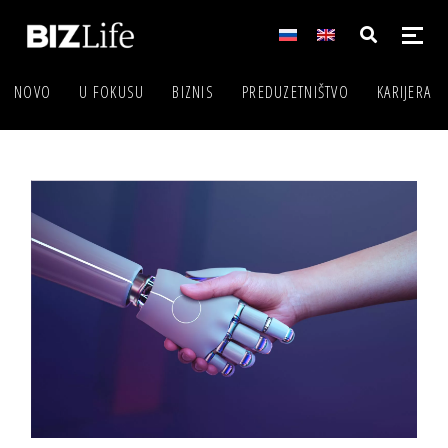
NOVO
U FOKUSU
BIZNIS
PREDUZETNIŠTVO
KARIJERA