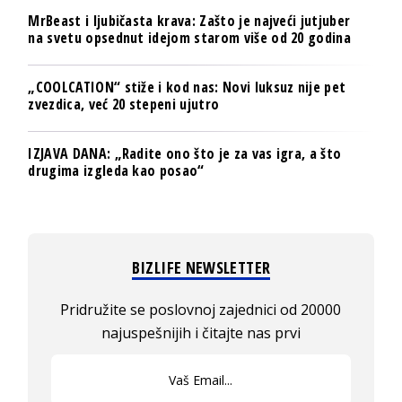
MrBeast i ljubičasta krava: Zašto je najveći jutjuber
na svetu opsednut idejom starom više od 20 godina
„COOLCATION“ stiže i kod nas: Novi luksuz nije pet
zvezdica, već 20 stepeni ujutro
IZJAVA DANA: „Radite ono što je za vas igra, a što
drugima izgleda kao posao“
BIZLIFE NEWSLETTER
Pridružite se poslovnoj zajednici od 20000
najuspešnijih i čitajte nas prvi