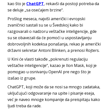
kao što je
ChatGPT
, rekavši da postoji potreba da
se deluje „sa osećajem brzine“.
Prošlog meseca, najviši američki i evropski
zvaničnici sastali su se u Švedskoj kako bi
razgovarali o nadzoru veštačke inteligencije, gde
su se obavezali da će pomoći u uspostavljanju
dobrovoljnih kodeksa ponašanja, rekao je američki
državni sekretar Antoni Blinken, a prenosi Rojters.
U Kini će vlasti takođe „pokrenuti regulaciju
veštačke inteligencije“, kazao je Ilon Mask, koji je
pomogao u osnivanju OpenAI pre nego što je
izašao iz grupe.
ChatGPT, koji može da se nosi sa mnogo zadataka,
uključujući odgovaranje na upite i pisanje eseja,
već je naveo mnoge kompanije da preispitaju kako
ljudi treba da rade.