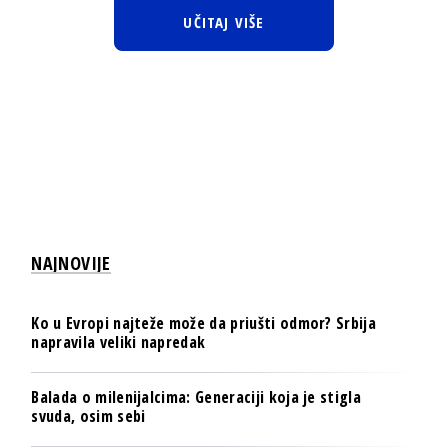
UČITAJ VIŠE
NAJNOVIJE
Ko u Evropi najteže može da priušti odmor? Srbija
napravila veliki napredak
Balada o milenijalcima: Generaciji koja je stigla
svuda, osim sebi