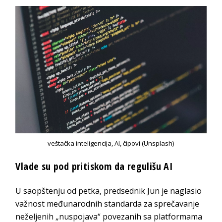
veštačka inteligencija, AI, čipovi (Unsplash)
Vlade su pod pritiskom da regulišu AI
U saopštenju od petka, predsednik Jun je naglasio
važnost međunarodnih standarda za sprečavanje
neželjenih „nuspojava“ povezanih sa platformama