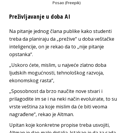
Posao (Freepik)
Preživljavanje u doba AI
Na pitanje jednog člana publike kako studenti
treba da planiraju da „prežive“ u doba veštačke
inteligencije, on je rekao da to „nije pitanje
opstanka“.
„Uskoro ćete, mislim, u najveće zlatno doba
ljudskih mogućnosti, tehnološkog razvoja,
ekonomskog rasta“,
„Sposobnost da brzo naučite nove stvari i
prilagodite im se i na neki način evoluirate, to su
vrste veština za koje mislim da će biti veoma
nagrađene“, rekao je Altman.
Upitan koje konkretne propise treba usvojiti,
Altman je dao malo detalja. Istakao je da za sada