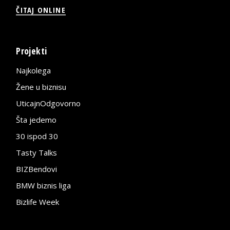
ČITAJ ONLINE
Projekti
Najkolega
Žene u biznisu
UticajnOdgovorno
Šta jedemo
30 ispod 30
Tasty Talks
BIZBendovi
BMW biznis liga
Bizlife Week