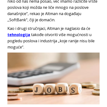
niko od nas nema posao, već imamo različite vrste
poslova koji možda ne liče mnogo na poslove
današnjice“, rekao je Altman na događaju
,,SoftBank“, čiji je domaćin.
Kao i drugi stručnjaci, Altman je naglasio da će
tehnologija
takođe otvoriti više mogućnosti u
pogledu poslova i industrija „koje ranije nisu bile
moguće“.