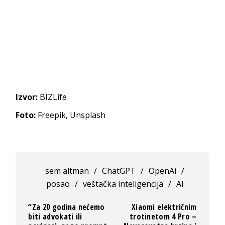
Izvor:
BIZLife
Foto:
Freepik, Unsplash
sem altman
/
ChatGPT
/
OpenAi
/
posao
/
veštačka inteligencija
/
AI
“Za 20 godina nećemo
Xiaomi električnim
biti advokati ili
trotinetom 4 Pro –