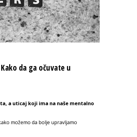
: Kako da ga očuvate u
a, a uticaj koji ima na naše mentalno
kako možemo da bolje upravljamo