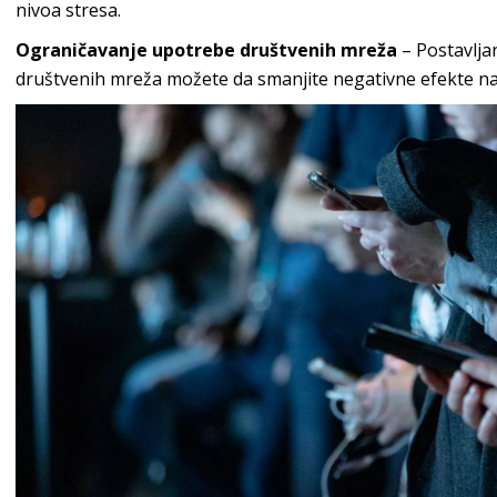
nivoa stresa.
Ograničavanje upotrebe društvenih mreža
–
Postavlja
društvenih mreža možete da smanjite negativne efekte na