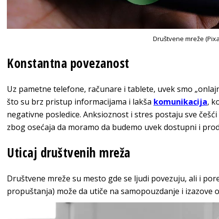
Društvene mreže (Pix
Konstantna povezanost
Uz pametne telefone, računare i tablete, uvek smo „onlaj
što su brz pristup informacijama i lakša
komunikacija
, k
negativne posledice. Anksioznost i stres postaju sve češ
zbog osećaja da moramo da budemo uvek dostupni i produ
Uticaj društvenih mreža
Društvene mreže su mesto gde se ljudi povezuju, ali i p
propuštanja) može da utiče na samopouzdanje i izazove os