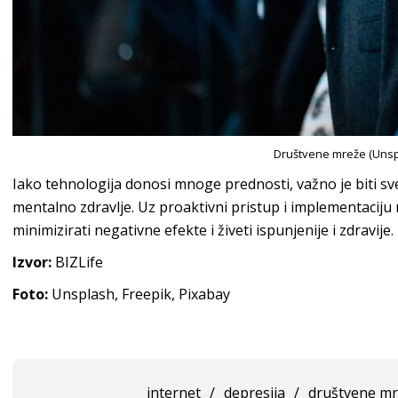
Društvene mreže (Unsp
Iako tehnologija donosi mnoge prednosti, važno je biti sv
mentalno zdravlje. Uz proaktivni pristup i implementaciju
minimizirati negativne efekte i živeti ispunjenije i zdravije.
Izvor:
BIZLife
Foto:
Unsplash, Freepik, Pixabay
internet
/
depresija
/
društvene m