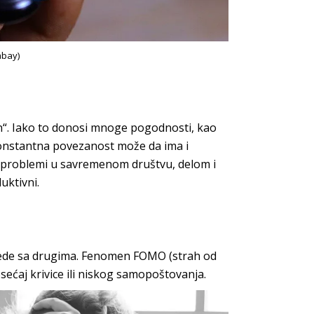
abay)
n“. Iako to donosi mnoge pogodnosti, kao
onstantna povezanost može da ima i
ći problemi u savremenom društvu, delom i
ktivni.
orede sa drugima. Fenomen FOMO (strah od
ećaj krivice ili niskog samopoštovanja.