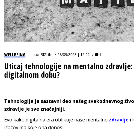
WELLBEING
autor
BIZLife
28/09/2023 | 15:22
1
Uticaj tehnologije na mentalno zdravlje
digitalnom dobu?
Tehnologija je sastavni deo našeg svakodnevnog život
zdravlje je sve značajniji.
Evo kako digitalna era oblikuje naše mentalno
zdravlje
i 
izazovima koje ona donosi: