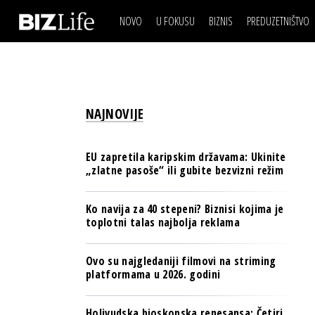
NOVO
U FOKUSU
BIZNIS
PREDUZETNIŠTVO
IZJAVA DANA
BIZNIS SCENA
VIDEO
REAL ESTATE
IZJAVA DANA
BIZNIS SCENA
BREND I KOMUNIKACI
VIDEO
REAL ESTATE
ESG & ENERGY
NAJNOVIJE
BREND I KOMUNIKACI
BANKE
ESG & ENERGY
OSIGURANJE
EU zapretila karipskim državama: Ukinite
BANKE
„zlatne pasoše“ ili gubite bezvizni režim
TECH I AI
OSIGURANJE
BIZNIS & SPORT
Ko navija za 40 stepeni? Biznisi kojima je
TECH I AI
toplotni talas najbolja reklama
PULS REGIONA
BIZNIS & SPORT
NOVO NA RAFU
Ovo su najgledaniji filmovi na striming
PULS REGIONA
platformama u 2026. godini
NOVO NA RAFU
Holivudska bioskopska renesansa: Četiri