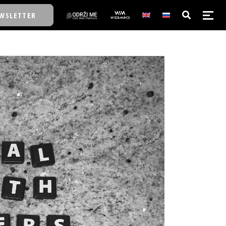
WSLETTER
E/SCHOOL
E/SCHOOL
A
A