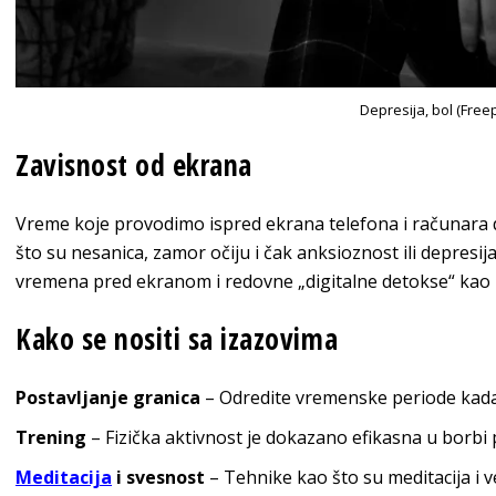
Depresija, bol (Freep
Zavisnost od ekrana
Vreme koje provodimo ispred ekrana telefona i računara dr
što su nesanica, zamor očiju i čak anksioznost ili depresij
vremena pred ekranom i redovne „digitalne detokse“ kao n
Kako se nositi sa izazovima
Postavljanje granica
–
Odredite vremenske periode kada će
Trening
–
Fizička aktivnost je dokazano efikasna u borbi p
Meditacija
i svesnost
–
Tehnike kao što su meditacija i