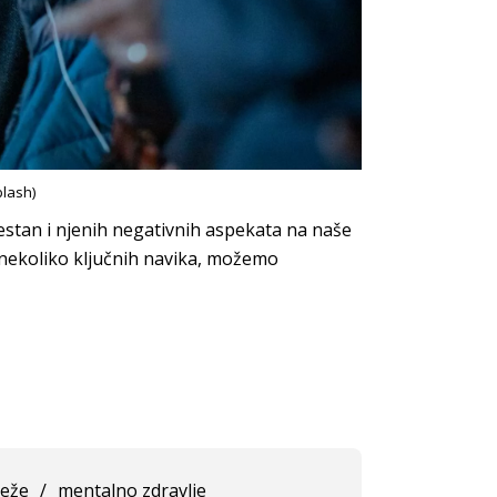
lash)
estan i njenih negativnih aspekata na naše
 nekoliko ključnih navika, možemo
reže
/
mentalno zdravlje