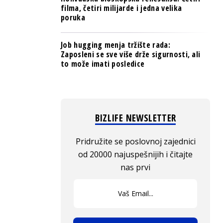
filma, četiri milijarde i jedna velika
poruka
Job hugging menja tržište rada:
Zaposleni se sve više drže sigurnosti, ali
to može imati posledice
BIZLIFE NEWSLETTER
Pridružite se poslovnoj zajednici
od 20000 najuspešnijih i čitajte
nas prvi