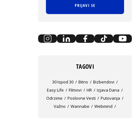
PRIJAVI SE
TAGOVI
30 Ispod 30
Bitno
Bizbendovi
Easy Life
Filmovi
HR
Izjava Dana
Odrzime
Poslovne Vesti
Putovanja
Važno
Wannabe
Webmind