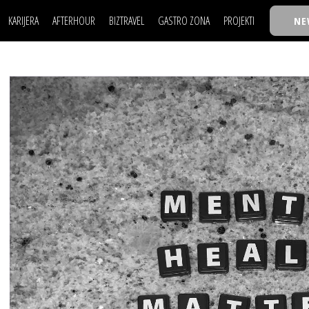
KARIJERA
AFTERHOUR
BIZTRAVEL
GASTRO ZONA
PROJEKTI
NE
POSAO
FILM I SCENA
NAJKOLEGA
LJUDI (HR)
KNJIGE
TASTY TALKS
POSAO
FILM I SCENA
NAJKOLEGA
JE
MOJ UGAO
AUTO SVET
30 ISPOD 30
LJUDI (HR)
KNJIGE
TASTY TALKS
USAVRŠAVANJE
STIL
BACK TO OFFIC
JE
MOJ UGAO
AUTO SVET
30 ISPOD 30
KNOW-HOW
WELLBEING
BIZBENDOVI
USAVRŠAVANJE
STIL
BACK TO OFFIC
BIZKOLEGIJUM
KNOW-HOW
WELLBEING
BIZBENDOVI
BMW BIZNIS LIG
BIZKOLEGIJUM
BIZLIFE WEEK
BMW BIZNIS LIG
IZJAVA GODINE
BIZLIFE WEEK
IZJAVA GODINE