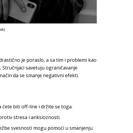
ik)
astično je poraslo, a sa tim i problemi kao
a. Stručnjaci savetuju ograničavanje
ačin da se smanje negativni efekti.
te biti off-line i držite se toga.
rotiv stresa i anksioznosti.
 vežbe svesnosti mogu pomoći u smanjenju