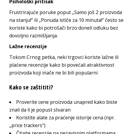
Psihološki pritisak
Frustrirajuće poruke poput „Samo još 2 proizvoda
na stanju!“ ili „Ponuda ističe za 10 minuta!“ često se
koriste kako bi potrošači brzo doneli odluku bez
dovoljno razmišljanja.
Lažne recenzije
Tokom Crnog petka, neki trgovci koriste lažne ili
plaćene recenzije kako bi povećali atraktivnost
proizvoda koji inače ne bi bili popularni.
Kako se zaštititi?
Proverite cene proizvoda unapred kako biste
znali da li je popust stvaran
Koristite alate za praćenje istorije cena (npr.
„price trackers“)
Čitajte recenzije na nezavisnim platformama