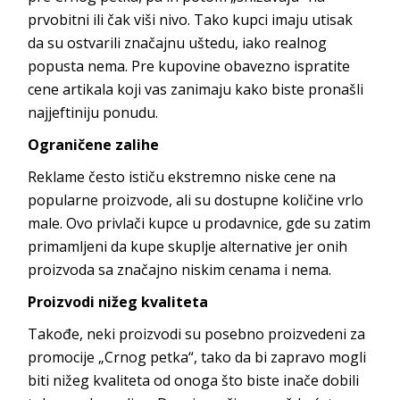
prvobitni ili čak viši nivo. Tako kupci imaju utisak
da su ostvarili značajnu uštedu, iako realnog
popusta nema. Pre kupovine obavezno ispratite
cene artikala koji vas zanimaju kako biste pronašli
najjeftiniju ponudu.
Ograničene zalihe
Reklame često ističu ekstremno niske cene na
popularne proizvode, ali su dostupne količine vrlo
male. Ovo privlači kupce u prodavnice, gde su zatim
primamljeni da kupe skuplje alternative jer onih
proizvoda sa značajno niskim cenama i nema.
Proizvodi nižeg kvaliteta
Takođe, neki proizvodi su posebno proizvedeni za
promocije „Crnog petka“, tako da bi zapravo mogli
biti nižeg kvaliteta od onoga što biste inače dobili