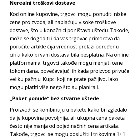
Nerealni troškovi dostave
Kod online kupovine, trgovci mogu ponuditi niske
cene proizvoda, ali naplaćuju visoke troškove
dostave, što u konačnici poništava uštedu. Takođe,
može se dogoditi i da vas trgovac primorava da
poručite artikle čija vrednost prelazi određenu
cifru kako bi vam dostava bila besplatna. Na online
platformama, trgovci takođe mogu menjati cene
tokom dana, povećavajući ih kada proizvod privuče
veliku pažnju. Kupci koji ne prate pažljivo, lako
mogu platiti više nego što su planirali.
„Paket ponude“ bez stvarne uštede
Proizvodi se kombinuju u pakete kako bi izgledalo
da je kupovina povoljnija, ali ukupna cena paketa
često nije manja od pojedinačnih cena artikala.
Takođe, trgovci se mogu poslužiti i trikovima 1+1