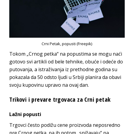
Crni Petak, popusti (Freepik)
Tokom „Crnog petka“ na popustima se mogu naći
gotovo svi artikli od bele tehnike, obuće i odeće do
putovanja, a istraživanja iz prethodne godina su
pokazala da 50 odsto ljudi u Srbiji planira da obavi
svoju kupovinu upravo na ovaj dan.
Trikovi i prevare trgovaca za Crni petak
Lažni popusti
Trgovci često podižu cene proizvoda neposredno
pre Crnog petka, pa ih potom „snižavaju“ na