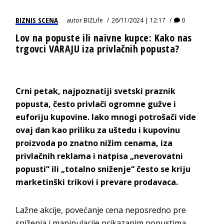
BIZNIS SCENA
autor
BIZLife
26/11/2024 | 12:17
0
Lov na popuste ili naivne kupce: Kako nas
trgovci VARAJU iza privlačnih popusta?
Crni petak, najpoznatiji svetski praznik
popusta, često privlači ogromne gužve i
euforiju kupovine. Iako mnogi potrošači vide
ovaj dan kao priliku za uštedu i kupovinu
proizvoda po znatno nižim cenama, iza
privlačnih reklama i natpisa „neverovatni
popusti“ ili „totalno sniženje“ često se kriju
marketinški trikovi i prevare prodavaca.
Lažne akcije, povećanje cena neposredno pre
sniženja i manipulacije prikazanim popustima