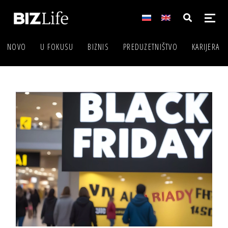
NOVO
U FOKUSU
BIZNIS
PREDUZETNIŠTVO
KARIJERA