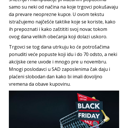
samo su neki od načina na koje trgovci pokušavaju
da prevare neoprezne kupce. U ovom tekstu
istražujemo najčešće taktike koje se koriste, kako
ih prepoznati i kako zaštititi svoj novac tokom
ovog dana velikih obećanja koji dolazi uskoro.
Trgovci se tog dana utrkuju ko će potrošačima
ponuditi veće popuste koji idu i do 70 odsto, a neki
akcijske cene uvode i mnogo pre u novembru.
Mnogi poslodavci u SAD zaposlenima čak daju i
plaćeni slobodan dan kako bi imali dovoljno
vremena da obave kupovinu.