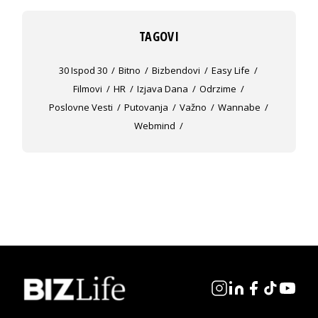
TAGOVI
30 Ispod 30
Bitno
Bizbendovi
Easy Life
Filmovi
HR
Izjava Dana
Odrzime
Poslovne Vesti
Putovanja
Važno
Wannabe
Webmind