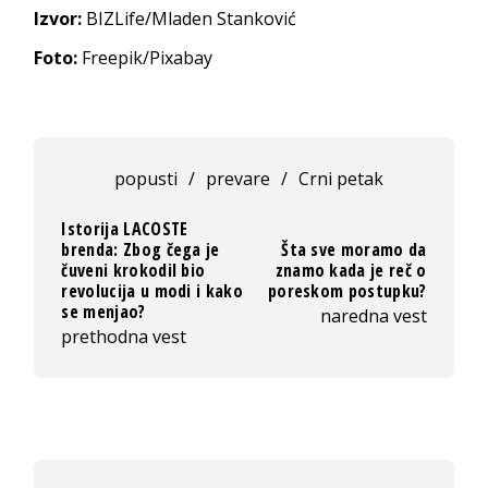
Izvor:
BIZLife/Mladen Stanković
Foto:
Freepik/Pixabay
popusti
/
prevare
/
Crni petak
Istorija LACOSTE
brenda: Zbog čega je
Šta sve moramo da
čuveni krokodil bio
znamo kada je reč o
revolucija u modi i kako
poreskom postupku?
se menjao?
naredna vest
prethodna vest