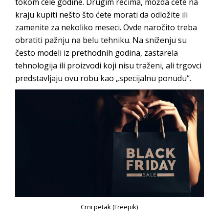
tokom cele godine. Drugim rečima, možda ćete na
kraju kupiti nešto što ćete morati da odložite ili
zamenite za nekoliko meseci. Ovde naročito treba
obratiti pažnju na belu tehniku. Na sniženju su
često modeli iz prethodnih godina, zastarela
tehnologija ili proizvodi koji nisu traženi, ali trgovci
predstavljaju ovu robu kao „specijalnu ponudu“.
Crni petak (Freepik)