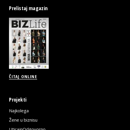
Prelistaj magazin
ČITAJ ONLINE
Projekti
Najkolega
Žene u biznisu
UticajnOdgovorno