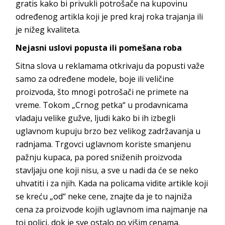
gratis kako bi privukli potrošače na kupovinu
određenog artikla koji je pred kraj roka trajanja ili
je nižeg kvaliteta.
Nejasni uslovi popusta ili pomešana roba
Sitna slova u reklamama otkrivaju da popusti važe
samo za određene modele, boje ili veličine
proizvoda, što mnogi potrošači ne primete na
vreme. Tokom „Crnog petka“ u prodavnicama
vladaju velike gužve, ljudi kako bi ih izbegli
uglavnom kupuju brzo bez velikog zadržavanja u
radnjama. Trgovci uglavnom koriste smanjenu
pažnju kupaca, pa pored sniženih proizvoda
stavljaju one koji nisu, a sve u nadi da će se neko
uhvatiti i za njih. Kada na policama vidite artikle koji
se kreću „od“ neke cene, znajte da je to najniža
cena za proizvode kojih uglavnom ima najmanje na
toj polici, dok je sve ostalo po višim cenama.