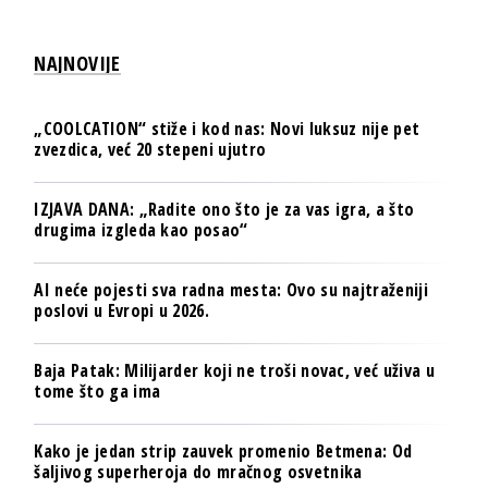
NAJNOVIJE
„COOLCATION“ stiže i kod nas: Novi luksuz nije pet
zvezdica, već 20 stepeni ujutro
IZJAVA DANA: „Radite ono što je za vas igra, a što
drugima izgleda kao posao“
AI neće pojesti sva radna mesta: Ovo su najtraženiji
poslovi u Evropi u 2026.
Baja Patak: Milijarder koji ne troši novac, već uživa u
tome što ga ima
Kako je jedan strip zauvek promenio Betmena: Od
šaljivog superheroja do mračnog osvetnika