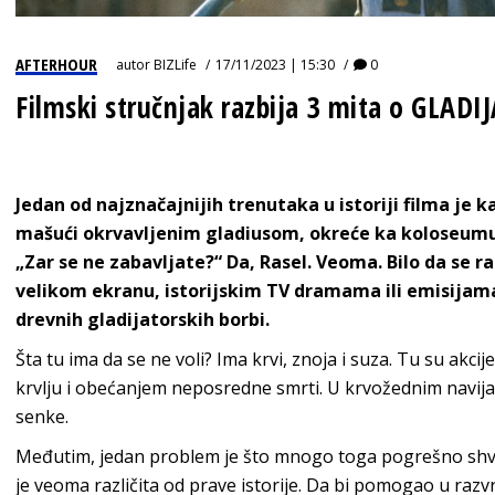
AFTERHOUR
autor
BIZLife
17/11/2023 | 15:30
0
Filmski stručnjak razbija 3 mita o GLAD
Jedan od najznačajnijih trenutaka u istoriji filma je k
mašući okrvavljenim gladiusom, okreće ka koloseumu
„Zar se ne zabavljate?“ Da, Rasel. Veoma. Bilo da se 
velikom ekranu, istorijskim TV dramama ili emisijama 
drevnih gladijatorskih borbi.
Šta tu ima da se ne voli? Ima krvi, znoja i suza. Tu su akci
krvlju i obećanjem neposredne smrti. U krvožednim navij
senke.
Međutim, jedan problem je što mnogo toga pogrešno shva
je veoma različita od prave istorije. Da bi pomogao u razv