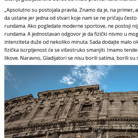
„Apsolutno su postojala pravila. Znamo da je, na primer, a
da ustane jer jedna od stvari koje nam se ne pričaju često o
rundama. Ako pogledate moderne sportove, ne postoji nije
rundama. A jednostavan odgovor je da fizički nismo u m
intenziteta duže od nekoliko minuta. Sada dodajte malo okl
fizička iscrpljenost će se višestruko smanjiti. Imamo tend
likove. Naravno, Gladijatori se nisu borili satima, borili su