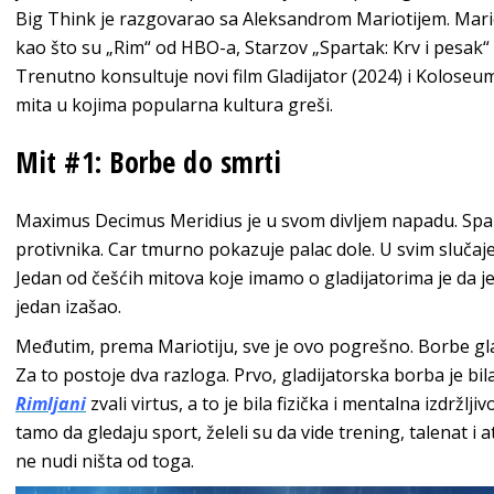
Big Think je razgovarao sa Aleksandrom Mariotijem. Mario
kao što su „Rim“ od HBO-a, Starzov „Spartak: Krv i pesak“
Trenutno konsultuje novi film Gladijator (2024) i Koloseu
mita u kojima popularna kultura greši.
Mit #1: Borbe do smrti
Maximus Decimus Meridius je u svom divljem napadu. Spar
protivnika. Car tmurno pokazuje palac dole. U svim slučajev
Jedan od češćih mitova koje imamo o gladijatorima je da je
jedan izašao.
Međutim, prema Mariotiju, sve je ovo pogrešno. Borbe gladij
Za to postoje dva razloga. Prvo, gladijatorska borba je b
Rimljani
zvali virtus, a to je bila fizička i mentalna izdržljiv
tamo da gledaju sport, želeli su da vide trening, talenat 
ne nudi ništa od toga.