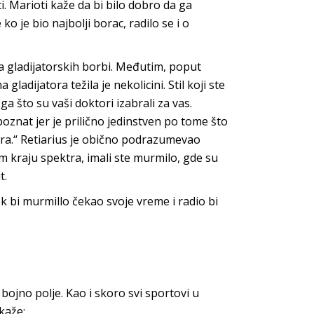
i. Marioti kaže da bi bilo dobro da ga
je bio najbolji borac, radilo se i o
ova gladijatorskih borbi. Međutim, poput
ladijatora težila je nekolicini. Stil koji ste
oga što su vaši doktori izabrali za vas.
 poznat jer je prilično jedinstven po tome što
ora.“ Retiarius je obično podrazumevao
 kraju spektra, imali ste murmilo, gde su
t.
k bi murmillo čekao svoje vreme i radio bi
bojno polje. Kao i skoro svi sportovi u
 kaže: