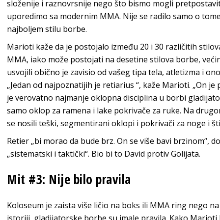
složenije i raznovrsnije nego što bismo mogli pretpostavit
uporedimo sa modernim MMA. Nije se radilo samo o tome ko 
najboljem stilu borbe.
Marioti kaže da je postojalo između 20 i 30 različitih stil
MMA, iako može postojati na desetine stilova borbe, većina g
usvojili obično je zavisio od vašeg tipa tela, atletizma i on
„Jedan od najpoznatijih je retiarius “, kaže Marioti. „On je
je verovatno najmanje oklopna disciplina u borbi gladijat
samo oklop za ramena i lake pokrivače za ruke. Na drugom
se nosili teški, segmentirani oklopi i pokrivači za noge i šti
Retier „bi morao da bude brz. On se više bavi brzinom“, do
„sistematski i taktički“. Bio bi to David protiv Golijata.
Mit #3: Nije bilo pravila
Koloseum je zaista više ličio na boks ili MMA ring nego na 
istoriji, gladijatorske borbe su imale pravila. Kako Marioti