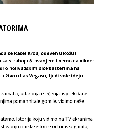
IJATORIMA
ada se Rasel Krou, odeven u kožu i
 sa strahopoštovanjem i nemo da vikne:
radi o holivudskim blokbasterima na
uživo u Las Vegasu, ljudi vole ideju
je zamaha, udaranja i sečenja, isprekidane
anjima pomahnitale gomile, vidimo naše
tamo. Istorija koju vidimo na TV ekranima
rstavanju rimske istorije od rimskog mita,