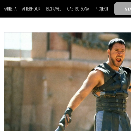
KARIJERA
AFTERHOUR
BIZTRAVEL
GASTRO ZONA
PROJEKTI
NE
POSAO
FILM I SCENA
NAJKOLEGA
LJUDI (HR)
KNJIGE
TASTY TALKS
POSAO
FILM I SCENA
NAJKOLEGA
JE
MOJ UGAO
AUTO SVET
30 ISPOD 30
LJUDI (HR)
KNJIGE
TASTY TALKS
USAVRŠAVANJE
STIL
BACK TO OFFICE/SCHOOL
JE
MOJ UGAO
AUTO SVET
30 ISPOD 30
KNOW-HOW
WELLBEING
BIZBENDOVI
USAVRŠAVANJE
STIL
BACK TO OFFICE/SCHOOL
BIZKOLEGIJUM
KNOW-HOW
WELLBEING
BIZBENDOVI
BMW BIZNIS LIGA
BIZKOLEGIJUM
BIZLIFE WEEK
BMW BIZNIS LIGA
IZJAVA GODINE
BIZLIFE WEEK
IZJAVA GODINE