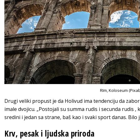
RIm, Koloseum (Pixa
Drugi veliki propust je da Holivud ima tendenciju da zabor
imale dvojicu. „Postojali su summa rudis i secunda rudis , ko
sredini i jedan sa strane, baš kao i svaki sport danas. Bilo 
Krv, pesak i ljudska priroda