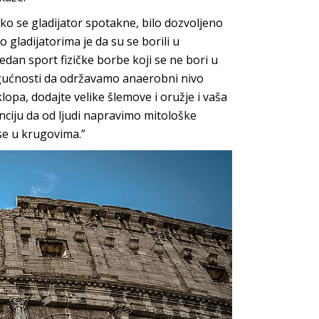
ko se gladijator spotakne, bilo dozvoljeno
 gladijatorima je da su se borili u
dan sport fizičke borbe koji se ne bori u
ogućnosti da održavamo anaerobni nivo
opa, dodajte velike šlemove i oružje i vaša
enciju da od ljudi napravimo mitološke
 se u krugovima.”