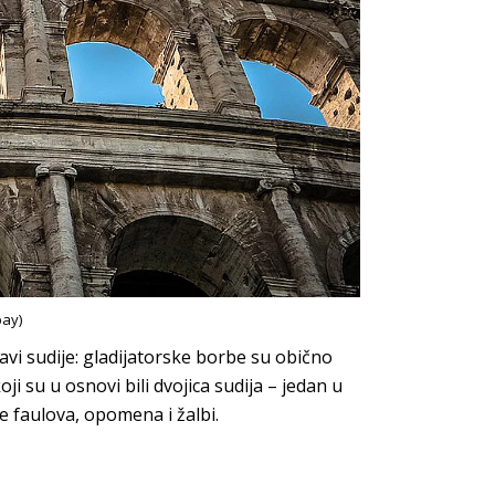
bay)
avi sudije: gladijatorske borbe su obično
ji su u osnovi bili dvojica sudija – jedan u
je faulova, opomena i žalbi.