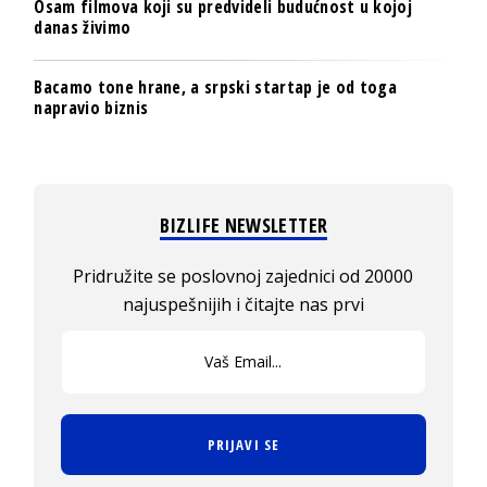
Osam filmova koji su predvideli budućnost u kojoj
danas živimo
Bacamo tone hrane, a srpski startap je od toga
napravio biznis
BIZLIFE NEWSLETTER
Pridružite se poslovnoj zajednici od 20000
najuspešnijih i čitajte nas prvi
PRIJAVI SE