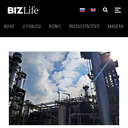
NOVO
U FOKUSU
BIZNIS
PREDUZETNIŠTVO
KARIJERA