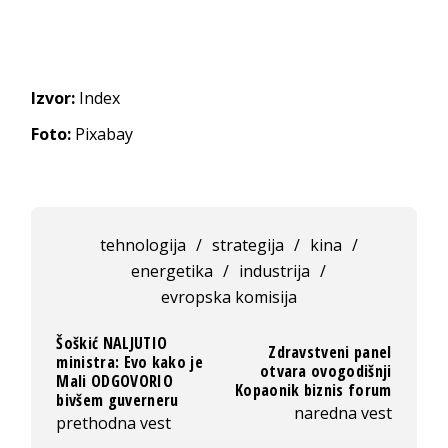
Izvor:
Index
Foto:
Pixabay
tehnologija
/
strategija
/
kina
/
energetika
/
industrija
/
evropska komisija
Šoškić NALJUTIO
Zdravstveni panel
ministra: Evo kako je
otvara ovogodišnji
Mali ODGOVORIO
Kopaonik biznis forum
bivšem guverneru
naredna vest
prethodna vest