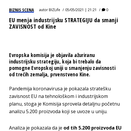
BIZNIS SCENA
autor
BIZLife
05/05/2021 | 21:21
0
EU menja industrijsku STRATEGIJU da smanji
ZAVISNOST od Kine
Evropska komisija je objavila ažuriranu
industrijsku strategiju, koja bi trebalo da
pomogne Evropskoj uniji u smanjenju zavisnosti
od trećih zemalja, prvenstveno Kine.
Pandemija koronavirusa je pokazala stratešku
zavisnost EU na tehnološkom i industrijskom
planu, stoga je Komisija sprovela detaljnu početnu
analizu 5.200 proizvoda koji se uvoze u uniju.
Analiza je pokazala da je
od tih 5.200 proizvoda EU