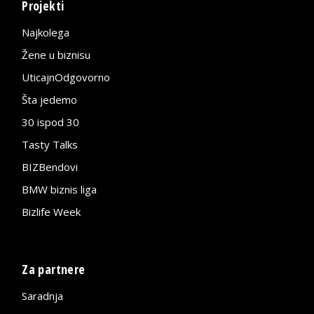
Projekti
Najkolega
Žene u biznisu
UticajnOdgovorno
Šta jedemo
30 ispod 30
Tasty Talks
BIZBendovi
BMW biznis liga
Bizlife Week
Za partnere
Saradnja