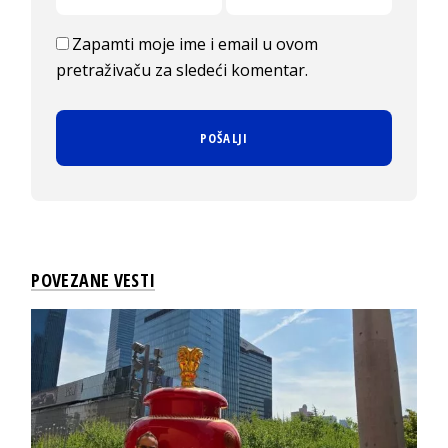
Zapamti moje ime i email u ovom
pretraživaču za sledeći komentar.
POVEZANE VESTI