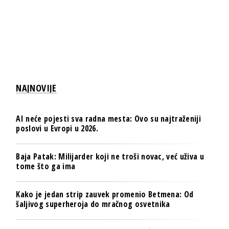
NAJNOVIJE
AI neće pojesti sva radna mesta: Ovo su najtraženiji
poslovi u Evropi u 2026.
Baja Patak: Milijarder koji ne troši novac, već uživa u
tome što ga ima
Kako je jedan strip zauvek promenio Betmena: Od
šaljivog superheroja do mračnog osvetnika