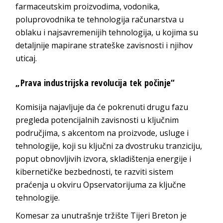
farmaceutskim proizvodima, vodonika,
poluprovodnika te tehnologija računarstva u
oblaku i najsavremenijih tehnologija, u kojima su
detaljnije mapirane strateške zavisnosti i njihov
uticaj.
„Prava industrijska revolucija tek počinje“
Komisija najavljuje da će pokrenuti drugu fazu
pregleda potencijalnih zavisnosti u ključnim
područjima, s akcentom na proizvode, usluge i
tehnologije, koji su ključni za dvostruku tranziciju,
poput obnovljivih izvora, skladištenja energije i
kibernetičke bezbednosti, te razviti sistem
praćenja u okviru Opservatorijuma za ključne
tehnologije.
Komesar za unutrašnje tržište Tijeri Breton je