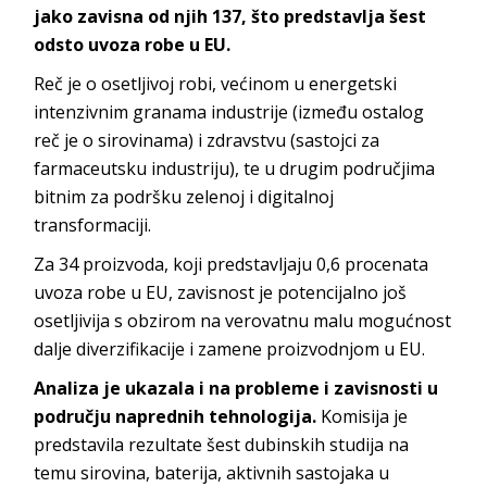
jako zavisna od njih 137, što predstavlja šest
odsto uvoza robe u EU.
Reč je o osetljivoj robi, većinom u energetski
intenzivnim granama industrije (između ostalog
reč je o sirovinama) i zdravstvu (sastojci za
farmaceutsku industriju), te u drugim područjima
bitnim za podršku zelenoj i digitalnoj
transformaciji.
Za 34 proizvoda, koji predstavljaju 0,6 procenata
uvoza robe u EU, zavisnost je potencijalno još
osetljivija s obzirom na verovatnu malu mogućnost
dalje diverzifikacije i zamene proizvodnjom u EU.
Analiza je ukazala i na probleme i zavisnosti u
području naprednih tehnologija.
Komisija je
predstavila rezultate šest dubinskih studija na
temu sirovina, baterija, aktivnih sastojaka u