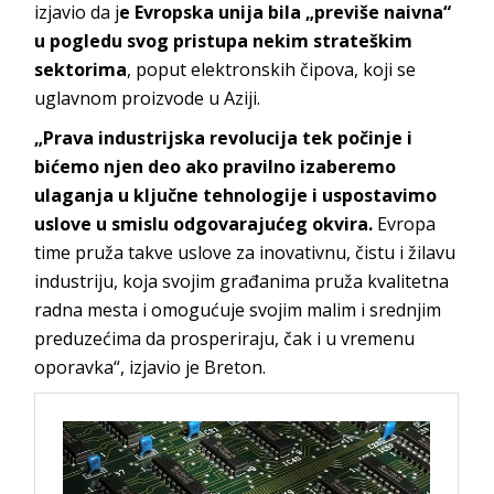
izjavio da j
e Evropska unija bila „previše naivna“
u pogledu svog pristupa nekim strateškim
sektorima
, poput elektronskih čipova, koji se
uglavnom proizvode u Aziji.
„Prava industrijska revolucija tek počinje i
bićemo njen deo ako pravilno izaberemo
ulaganja u ključne tehnologije i uspostavimo
uslove u smislu odgovarajućeg okvira.
Evropa
time pruža takve uslove za inovativnu, čistu i žilavu
industriju, koja svojim građanima pruža kvalitetna
radna mesta i omogućuje svojim malim i srednjim
preduzećima da prosperiraju, čak i u vremenu
oporavka“, izjavio je Breton.