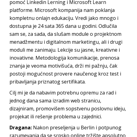
pomoć Linkedin Lerning i Microsoft Learn
platforme. Microsoft kompanija nam poklanja
kompletnu onlajn edukaciju. Vredi jako mnogo i
dostupna je 24 sata 365 dana u godini. Odlučila
sam se, za sada, da slušam module o projektnom
menadžmentu i digitalnom marketingu, ali i drugi
moduli me zanimaju. Lekcije su jasne, kreativne i
inovativne. Metodologija komunikacije, prenosa
znanja je veoma motivišuća, drži mi pažnju, čak
postoji mogućnost provere naučenog kroz test i
pribavljanja priznatog sertifikata.
Cilj mi je da nabavim potrebnu opremu za rad i
jednog dana sama izradim web stranicu,
dizajniram, promovišem sopstvenu poslovnu ideju,
projekat ili rešenje problema u zajednici.
Dragana:
Nakon preseljenja u Berlin i potpunog
razumevanja da se srpsko online tržište apsolutno