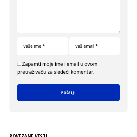
Zapamti moje ime i email u ovom
pretraživaču za sledeći komentar.
POVEZANE VESTI