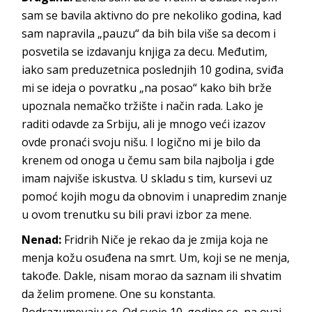
sam se bavila aktivno do pre nekoliko godina, kad
sam napravila „pauzu“ da bih bila više sa decom i
posvetila se izdavanju knjiga za decu. Međutim,
iako sam preduzetnica poslednjih 10 godina, sviđa
mi se ideja o povratku „na posao“ kako bih brže
upoznala nemačko tržište i način rada. Lako je
raditi odavde za Srbiju, ali je mnogo veći izazov
ovde pronaći svoju nišu. I logično mi je bilo da
krenem od onoga u čemu sam bila najbolja i gde
imam najviše iskustva. U skladu s tim, kursevi uz
pomoć kojih mogu da obnovim i unapredim znanje
u ovom trenutku su bili pravi izbor za mene.
Nenad:
Fridrih Niče je rekao da je zmija koja ne
menja kožu osuđena na smrt. Um, koji se ne menja,
takođe. Dakle, nisam morao da saznam ili shvatim
da želim promene. One su konstanta.