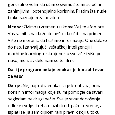
generalno volim da učim o svemu što mi se učini
zanimljivim i potencijalno korisnim. Pratim šta nude
i tako saznajem za novitete.
Nenad:
Živimo u vremenu u kome Vaš telefon pre
Vas samih zna da želite nešto da učite, na primer.
Više ne moramo da tražimo informacije. One dolaze
do nas, i zahvaljujući veštačkoj inteligenciji i
machine learning-u skrojene su sve više i više po
našoj meri, svidelo nam se to, ili ne.
Da li je program onlajn edukacije bio zahtevan
za vas?
Darija:
Ne, naprotiv edukacija je kreativna, puna
korisnih informacija koje su mi pomogle da stvari
sagledam na drugi način. Sve je stvar donošenja
odluke i volje. Treba uložiti trud, pažnju, vreme, ali
isplati se. Ja sam diplomirani pravnik koji u toku