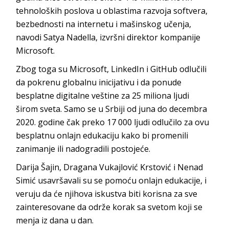
tehnoloških poslova u oblastima razvoja softvera,
bezbednosti na internetu i mašinskog učenja,
navodi Satya Nadella, izvršni direktor kompanije
Microsoft.
Zbog toga su Microsoft, LinkedIn i GitHub odlučili
da pokrenu globalnu inicijativu i da ponude
besplatne digitalne veštine za 25 miliona ljudi
širom sveta. Samo se u Srbiji od juna do decembra
2020. godine čak preko 17 000 ljudi odlučilo za ovu
besplatnu onlajn edukaciju kako bi promenili
zanimanje ili nadogradili postojeće.
Darija Šajin, Dragana Vukajlović Krstović i Nenad
Simić usavršavali su se pomoću onlajn edukacije, i
veruju da će njihova iskustva biti korisna za sve
zainteresovane da održe korak sa svetom koji se
menja iz dana u dan.