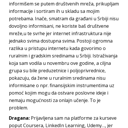
informišem se putem društvenih mreža, prikupljam
informacije i sortiram ih u skladu sa mojim
potrebama. Inače, smatram da građani u Srbiji nisu
dovoljno informisani, ne koriste baš društvene
mreže,u te svrhe jer internet infrastruktura nije
jednako svima dostupna svima. Postoji ogromna
razlika u pristupu internetu kada govorimo o
ruralnim i gradskim sredinama u Srbiji. Istraživanja
koja sam vodila u novembru ove godine, a ciljna
grupa su bile preduzetnice i poljoprivrednice,
pokazuju, da žene u ruralnim sredinama nisu
informisane o npr. finansijskim instrumentima uz
pomoć kojim mogu da ostvare poslovne ideje i
nemaju mogućnosti za onlajn učenje. To je
problem.
Dragana:
Prijavljena sam na platforme za kurseve
poput Coursera, LinkedIn Learning, Udemy…, jer