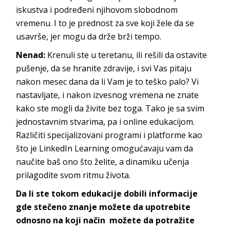
iskustva i podređeni njihovom slobodnom
vremenu. I to je prednost za sve koji žele da se
usavrše, jer mogu da drže brži tempo.
Nenad:
Krenuli ste u teretanu, ili rešili da ostavite
pušenje, da se hranite zdravije, i svi Vas pitaju
nakon mesec dana da li Vam je to teško palo? Vi
nastavljate, i nakon izvesnog vremena ne znate
kako ste mogli da živite bez toga. Tako je sa svim
jednostavnim stvarima, pa i online edukacijom.
Različiti specijalizovani programi i platforme kao
što je LinkedIn Learning omogućavaju vam da
naučite baš ono što želite, a dinamiku učenja
prilagodite svom ritmu života.
Da li ste tokom edukacije dobili informacije
gde stečeno znanje možete da upotrebite
odnosno na koji način možete da potražite