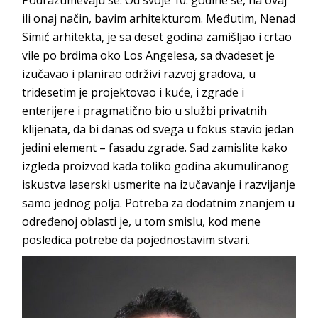
Podrazumevaju se. Od svoje 10. godine se, na ovaj
ili onaj način, bavim arhitekturom. Međutim, Nenad
Simić arhitekta, je sa deset godina zamišljao i crtao
vile po brdima oko Los Angelesa, sa dvadeset je
izučavao i planirao održivi razvoj gradova, u
tridesetim je projektovao i kuće, i zgrade i
enterijere i pragmatično bio u službi privatnih
klijenata, da bi danas od svega u fokus stavio jedan
jedini element – fasadu zgrade. Sad zamislite kako
izgleda proizvod kada toliko godina akumuliranog
iskustva laserski usmerite na izučavanje i razvijanje
samo jednog polja. Potreba za dodatnim znanjem u
određenoj oblasti je, u tom smislu, kod mene
posledica potrebe da pojednostavim stvari.