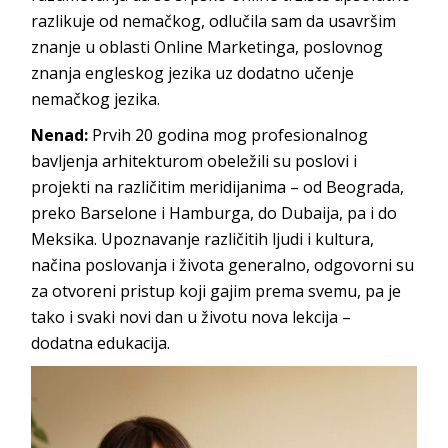
razlikuje od nemačkog, odlučila sam da usavršim
znanje u oblasti Online Marketinga, poslovnog
znanja engleskog jezika uz dodatno učenje
nemačkog jezika.
Nenad:
Prvih 20 godina mog profesionalnog
bavljenja arhitekturom obeležili su poslovi i
projekti na različitim meridijanima – od Beograda,
preko Barselone i Hamburga, do Dubaija, pa i do
Meksika. Upoznavanje različitih ljudi i kultura,
načina poslovanja i života generalno, odgovorni su
za otvoreni pristup koji gajim prema svemu, pa je
tako i svaki novi dan u životu nova lekcija –
dodatna edukacija.