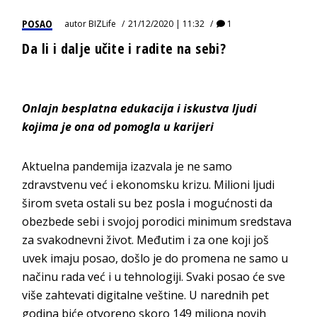
POSAO
autor
BIZLife
21/12/2020 | 11:32
1
Da li i dalje učite i radite na sebi?
Onlajn besplatna edukacija
i
iskustva ljudi
kojima je ona od pomogla u karijeri
Aktuelna pandemija izazvala je ne samo
zdravstvenu već i ekonomsku krizu. Milioni ljudi
širom sveta ostali su bez posla i mogućnosti da
obezbede sebi i svojoj porodici minimum sredstava
za svakodnevni život. Međutim i za one koji još
uvek imaju posao, došlo je do promena ne samo u
načinu rada već i u tehnologiji. Svaki posao će sve
više zahtevati digitalne veštine. U narednih pet
godina biće otvoreno skoro 149 miliona novih