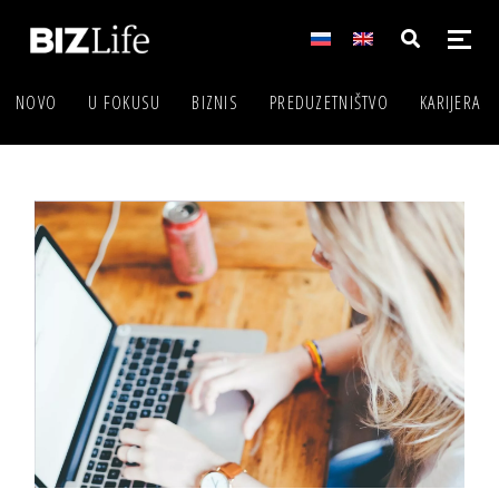
NOVO
U FOKUSU
BIZNIS
PREDUZETNIŠTVO
KARIJERA