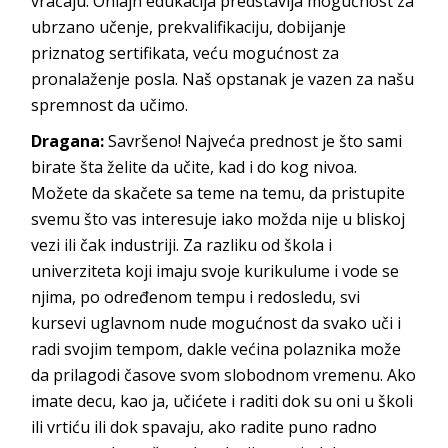
vraćaju. Onlajn edukacija predstavlja mogućnost za
ubrzano učenje, prekvalifikaciju, dobijanje
priznatog sertifikata, veću mogućnost za
pronalaženje posla. Naš opstanak je vazen za našu
spremnost da učimo.
Dragana:
Savršeno! Najveća prednost je što sami
birate šta želite da učite, kad i do kog nivoa.
Možete da skačete sa teme na temu, da pristupite
svemu što vas interesuje iako možda nije u bliskoj
vezi ili čak industriji. Za razliku od škola i
univerziteta koji imaju svoje kurikulume i vode se
njima, po određenom tempu i redosledu, svi
kursevi uglavnom nude mogućnost da svako uči i
radi svojim tempom, dakle većina polaznika može
da prilagodi časove svom slobodnom vremenu. Ako
imate decu, kao ja, učićete i raditi dok su oni u školi
ili vrtiću ili dok spavaju, ako radite puno radno