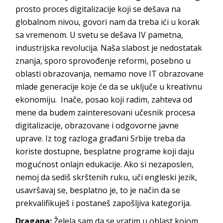
prosto proces digitalizacije koji se dešava na
globalnom nivou, govori nam da treba ići u korak
sa vremenom. U svetu se dešava IV pametna,
industrijska revolucija. Naša slabost je nedostatak
znanja, sporo sprovođenje reformi, posebno u
oblasti obrazovanja, nemamo nove IT obrazovane
mlade generacije koje će da se uključe u kreativnu
ekonomiju. Inače, posao koji radim, zahteva od
mene da budem zainteresovani učesnik procesa
digitalizacije, obrazovane i odgovorne javne
uprave. Iz tog razloga građani Srbije treba da
koriste dostupne, besplatne programe koji daju
mogućnost onlajn edukacije. Ako si nezaposlen,
nemoj da sediš skrštenih ruku, uči engleski jezik,
usavršavaj se, besplatno je, to je način da se
prekvalifikuješ i postaneš zapošljiva kategorija.
Dragana:
Želela sam da se vratim u oblast kojom