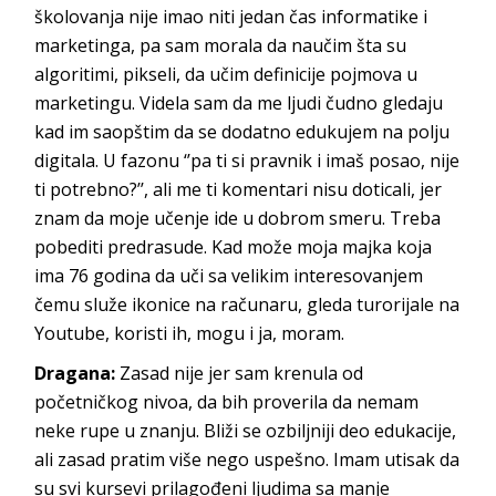
školovanja nije imao niti jedan čas informatike i
marketinga, pa sam morala da naučim šta su
algoritimi, pikseli, da učim definicije pojmova u
marketingu. Videla sam da me ljudi čudno gledaju
kad im saopštim da se dodatno edukujem na polju
digitala. U fazonu ‘’pa ti si pravnik i imaš posao, nije
ti potrebno?’’, ali me ti komentari nisu doticali, jer
znam da moje učenje ide u dobrom smeru. Treba
pobediti predrasude. Kad može moja majka koja
ima 76 godina da uči sa velikim interesovanjem
čemu služe ikonice na računaru, gleda turorijale na
Youtube, koristi ih, mogu i ja, moram.
Dragana:
Zasad nije jer sam krenula od
početničkog nivoa, da bih proverila da nemam
neke rupe u znanju. Bliži se ozbiljniji deo edukacije,
ali zasad pratim više nego uspešno. Imam utisak da
su svi kursevi prilagođeni ljudima sa manje