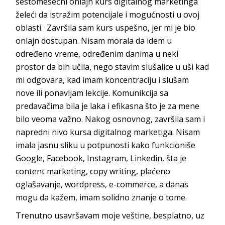
šestomesečni onlajn kurs digitalnog marketinga
želeći da istražim potencijale i mogućnosti u ovoj
oblasti. Završila sam kurs uspešno, jer mi je bio
onlajn dostupan. Nisam morala da idem u
određeno vreme, određenim danima u neki
prostor da bih učila, nego stavim slušalice u uši kad
mi odgovara, kad imam koncentraciju i slušam
nove ili ponavljam lekcije. Komunikcija sa
predavačima bila je laka i efikasna što je za mene
bilo veoma važno. Nakog osnovnog, završila sam i
napredni nivo kursa digitalnog marketiga. Nisam
imala jasnu sliku u potpunosti kako funkcioniše
Google, Facebook, Instagram, Linkedin, šta je
content marketing, copy writing, plaćeno
oglašavanje, wordpress, e-commerce, a danas
mogu da kažem, imam solidno znanje o tome.
Trenutno usavršavam moje veštine, besplatno, uz