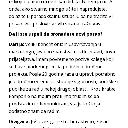
izdvojiti u moru drugih kandidata. Barem ja ne. A
onda, ako stvarno mnogo učite i napredujete,
dolazite u paradoksalnu situaciju da ne tražite Vi
posao, već poslovi sa svih strana traže Vas.
Da li ste uspeli da pronađete novi posao?
Darija:
Veliki benefit onlajn usavršavanja u
marketingu, jesu poznanstva, novi kontakti, nova
prijateljstva. Imam povremeno pozive kolega koji
se bave marketingom da podržim određene
projekte. Posle 20 godina rada u upravi, potrebno
je određeno vreme za sticanje sigurnosti, podrške i
publike za rad u nekoj drugoj oblasti. Kroz kratke
kampanje na mojim profilima trudim se da
predstavim i iskomuniciram, šta je to što ja
dodatno znam da radim.
Dragana:
Još uvek ga ne tražim aktivno, zasad