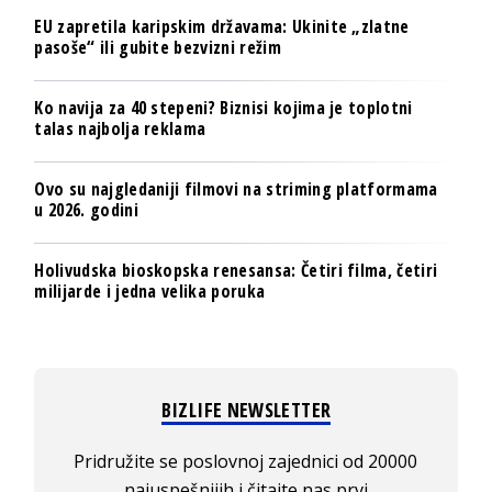
EU zapretila karipskim državama: Ukinite „zlatne
pasoše“ ili gubite bezvizni režim
Ko navija za 40 stepeni? Biznisi kojima je toplotni
talas najbolja reklama
Ovo su najgledaniji filmovi na striming platformama
u 2026. godini
Holivudska bioskopska renesansa: Četiri filma, četiri
milijarde i jedna velika poruka
BIZLIFE NEWSLETTER
Pridružite se poslovnoj zajednici od 20000
najuspešnijih i čitajte nas prvi