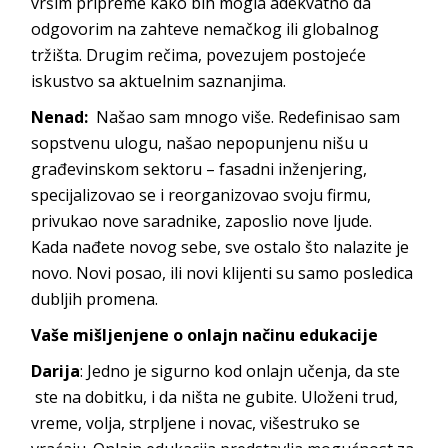
vršim pripreme kako bih mogla adekvatno da
odgovorim na zahteve nemačkog ili globalnog
tržišta. Drugim rečima, povezujem postojeće
iskustvo sa aktuelnim saznanjima.
Nenad:
Našao sam mnogo više. Redefinisao sam
sopstvenu ulogu, našao nepopunjenu nišu u
građevinskom sektoru – fasadni inženjering,
specijalizovao se i reorganizovao svoju firmu,
privukao nove saradnike, zaposlio nove ljude.
Kada nađete novog sebe, sve ostalo što nalazite je
novo. Novi posao, ili novi klijenti su samo posledica
dubljih promena.
Vaše mišljenjene o onlajn načinu edukacije
Darija
: Jedno je sigurno kod onlajn učenja, da ste
ste na dobitku, i da ništa ne gubite. Uloženi trud,
vreme, volja, strpljene i novac, višestruko se