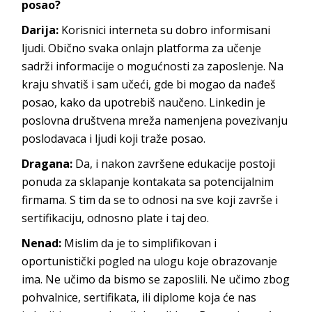
posao?
Darija:
Korisnici interneta su dobro informisani
ljudi. Obično svaka onlajn platforma za učenje
sadrži informacije o mogućnosti za zaposlenje. Na
kraju shvatiš i sam učeći, gde bi mogao da nađeš
posao, kako da upotrebiš naučeno. Linkedin je
poslovna društvena mreža namenjena povezivanju
poslodavaca i ljudi koji traže posao.
Dragana:
Da, i nakon završene edukacije postoji
ponuda za sklapanje kontakata sa potencijalnim
firmama. S tim da se to odnosi na sve koji završe i
sertifikaciju, odnosno plate i taj deo.
Nenad:
Mislim da je to simplifikovan i
oportunistički pogled na ulogu koje obrazovanje
ima. Ne učimo da bismo se zaposlili. Ne učimo zbog
pohvalnice, sertifikata, ili diplome koja će nas