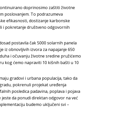
kontinuirano doprinosimo zaštiti životne
rnim poslovanjem. To podrazumeva
ske efikasnosti, dostizanje karbonske
ali i pokretanje društveno odgovornih
dosad postavila čak 5000 solarnih panela
je iz obnovljivih izvora za napajanje 650
zduha i očuvanju životne sredine pružićemo
ru kog ćemo napraviti 10 kišnih bašti u 10
maju gradovi i urbana populacija, tako da
gradu, pokrenuli projekat uređenja
falnih posledica padavina, poplava i pojava
ve jeste da ponudi direktan odgovor na već
mplementaciju budemo uključeni svi –