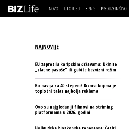
NOVO
U FOKUSU
BIZNIS
PREDUZETNIŠTVO
IZJAVA DANA
BIZNIS SCENA
VIDEO
REAL ESTATE
IZJAVA DANA
BIZNIS SCENA
BREND I KOMUNIKACI
VIDEO
REAL ESTATE
ESG & ENERGY
NAJNOVIJE
BREND I KOMUNIKACI
BANKE
ESG & ENERGY
OSIGURANJE
EU zapretila karipskim državama: Ukinite
BANKE
„zlatne pasoše“ ili gubite bezvizni režim
TECH I AI
OSIGURANJE
BIZNIS & SPORT
Ko navija za 40 stepeni? Biznisi kojima je
TECH I AI
toplotni talas najbolja reklama
PULS REGIONA
BIZNIS & SPORT
NOVO NA RAFU
Ovo su najgledaniji filmovi na striming
PULS REGIONA
platformama u 2026. godini
NOVO NA RAFU
Holivudska bioskopska renesansa: Četiri