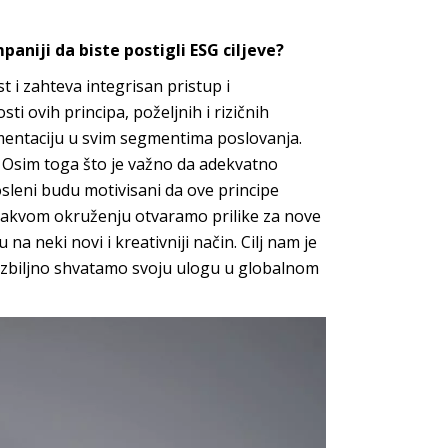
aniji da biste postigli ESG ciljeve?
t i zahteva integrisan pristup i
 ovih principa, poželjnih i rizičnih
entaciju u svim segmentima poslovanja.
 Osim toga što je važno da adekvatno
sleni budu motivisani da ove principe
takvom okruženju otvaramo prilike za nove
 na neki novi i kreativniji način. Cilj nam je
 ozbiljno shvatamo svoju ulogu u globalnom