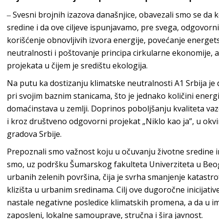
‒ Svesni brojnih izazova današnjice, obavezali smo se da 
sredine i da ove ciljeve ispunjavamo, pre svega, odgovo
korišćenje obnovljivih izvora energije, povećanje energet
neutralnosti i poštovanje principa cirkularne ekonomije, 
projekata u čijem je središtu
ekologija.
Na putu ka dostizanju klimatske neutralnosti
A1 Srbija
je 
pri svojim baznim stanicama, što je jednako količini energi
domaćinstava u zemlji. Doprinos poboljšanju kvaliteta va
i kroz društveno odgovorni projekat „Niklo kao ja”, u okvi
grado
va Srbije.
Prepoznali smo važnost koju u očuvanju životne sredine i
smo, uz podršku Šumarskog fakulteta Univerziteta u Beo
urbanih zelenih površina, čija je svrha smanjenje katastro
klizišta u urbanim sredinama. Cilj ove dugoročne inicijati
nastale negativne posledice klimatskih promena, a da u i
zaposleni, lokalne samouprave, stručna i šir
a javnost.