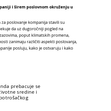
mpaniji i širem poslovnom okruženju u
a za poslovanje kompanija stavili su
čekuje da uz dugoročniji pogled na
izazovima, poput klimatskih promena,
osti zanimaju različiti aspekti poslovanja,
panije posluju, kako je ostvaruju i kako
enda prebacuje se
životne sredine i
a potrošačkog