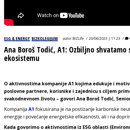
ESG & ENERGY
BIZKOLEGIJUM
autor
BIZLife
20/06/2023 | 11:23
,
Ana Boroš Todić, A1: Ozbiljno shvatamo
ekosistemu
O aktivnostima kompanije A1 kojima edukuje i motivi
poslovne partnere, korisnike i zajednicu s ciljem prim
svakodnevnom životu – govori Ana Boroš Todić, Seni
Kompanija
A1
fokusirana je na postizanje karbonske neutr
energije i povećanje energetske efikasnosti, ali i na dopri
Kada govorimo o aktivnostima iz ESG oblasti
(
Environ