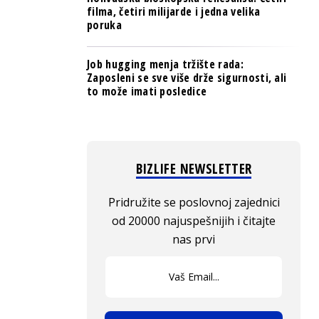
filma, četiri milijarde i jedna velika
poruka
Job hugging menja tržište rada:
Zaposleni se sve više drže sigurnosti, ali
to može imati posledice
BIZLIFE NEWSLETTER
Pridružite se poslovnoj zajednici
od 20000 najuspešnijih i čitajte
nas prvi