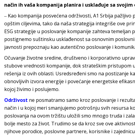
način ih vaša kompanija planira i usklađuje sa svojim
‒ Kao kompanija posvećena održivosti,
A1 Srbija
pažljivo p
opštim ciljevima, tako da naša strategija integriše ove pr
ESG strategije u poslovanje kompanije zahteva temeljan p
postignemo suštinsku usklađenost sa osnovnim poslovnim
javnosti prepoznaju kao autentično poslovanje i kom
unika
Očuvanje životne sredine, društveno i korporativno uprav
stubove vrednosti kompanije, dok strateškim pristupom u
rešenja iz ovih oblasti. Usredsređeni smo na postizanje k
obnovljivih izvora energije i povećanje energetske efikasnos
kojoj živimo i
poslujemo.
Održivost
ne posmatramo samo kroz poslovanje i rezultate
način i u kojoj meri smanjujemo potrošnju svih resursa ko
poslovanja na ovom tržištu uložili smo mnogo truda i za
bolje mesto za život. Trudimo se da kroz sve ove aktivno
njihove porodice, poslovne partnere, korisnike i zajednic