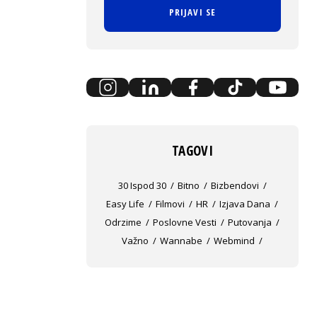
PRIJAVI SE
TAGOVI
30 Ispod 30
Bitno
Bizbendovi
Easy Life
Filmovi
HR
Izjava Dana
Odrzime
Poslovne Vesti
Putovanja
Važno
Wannabe
Webmind