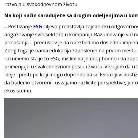
razvoja u svakodnevn
om životu.
Na koji način sarađujete sa drugim odeljenjima u komp
‒ Postizanje
ESG
ciljeva predstavlja zajedničku odgovornos
angažovanje svih sektora u kompaniji. Razumevanje važnosti
ponašanja – preduslov je da obezbedimo doslednu implem
Zbog toga je nama edukacija zaposlenih na prvom mestu.
razumemo šta je to ESG, mislim da je neophodno i da zapo
primenjuju u svakodnevnom poslu i životu. Verujem da u 
ideje i pristupe koji mogu doprineti da se ESG ciljevi dostižu
da budemo otvoreni i usvajamo različite perspektive, jer
e
kosistemu.