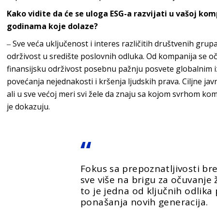
Kako vidite da će se uloga ESG-a razvijati u vašoj ko
godinama koje dolaze?
‒ Sve veća uključenost i interes različitih društvenih grup
održivost u središte poslovnih odluka. Od kompanija se o
finansijsku održivost posebnu pažnju posvete globalnim 
povećanja nejednakosti i kršenja ljudskih prava. Ciljne javn
ali u sve većoj meri svi žele da znaju sa kojom svrhom kom
je
dokazuju.
Fokus sa prepoznatljivosti br
sve više na brigu za očuvanje 
to je jedna od ključnih odlik
ponašanja novih generacija.