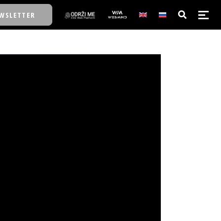
WSLETTER
E/SCHOOL
E/SCHOOL
A
A