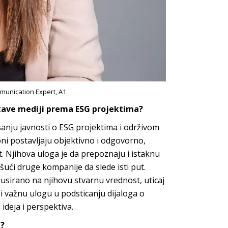
munication Expert, A1
stave mediji prema ESG projektima?
sanju javnosti o ESG projektima i održivom
ni postavljaju objektivno i odgovorno,
. Njihova uloga je da prepoznaju i istaknu
šući druge kompanije da slede isti put.
usirano na njihovu stvarnu vrednost, uticaj
 i važnu ulogu u podsticanju dijaloga o
ideja i pe
rspektiva.
u?