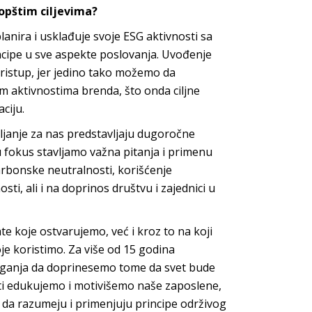
 opštim ciljevima?
lanira i usklađuje svoje ESG aktivnosti sa
incipe u sve aspekte poslovanja. Uvođenje
ristup, jer jedino tako možemo da
 aktivnostima brenda, što onda ciljne
ciju.
ljanje za nas predstavljaju dugoročne
 fokus stavljamo važna pitanja i primenu
arbonske neutralnosti, korišćenje
ti, ali i na doprinos društvu i zajednici u
 koje ostvarujemo, već i kroz to na koji
je koristimo. Za više od 15 godina
laganja da doprinesemo tome da svet bude
sti edukujemo i motivišemo naše zaposlene,
u da razumeju i primenjuju principe održivog