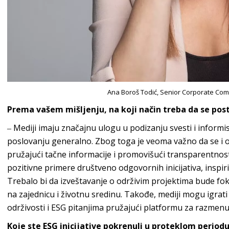
Ana Boroš Todić, Senior Corporate Com
Prema vašem mišljenju, na koji način treba da se po
‒ Mediji imaju značajnu ulogu u podizanju svesti i informi
poslovanju generalno. Zbog toga je veoma važno da se i o
pružajući tačne informacije i promovišući transparentnost
pozitivne primere društveno odgovornih inicijativa, inspiri
Trebalo bi da izveštavanje o održivim projektima bude fok
na zajednicu i životnu sredinu. Takođe, mediji mogu igrati
održivosti i ESG pitanjima pružajući platformu za razmenu 
Koje ste ESG inicijative pokrenuli u proteklom period