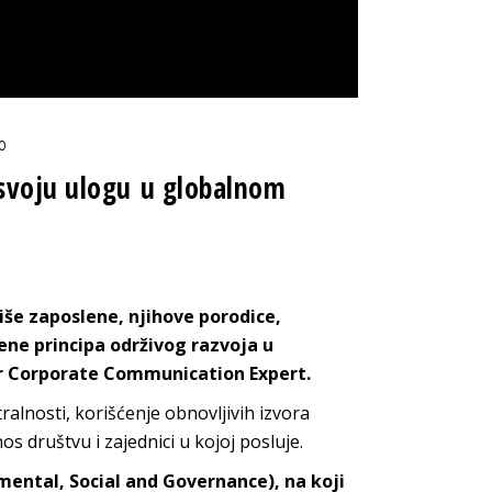
0
 svoju ulogu u globalnom
še zaposlene, njihove porodice,
ene principa održivog razvoja u
or Corporate Communication Expert.
alnosti, korišćenje obnovljivih izvora
nos društvu i zajednici u kojo
j posluje.
mental, Social and Governance
), na koji