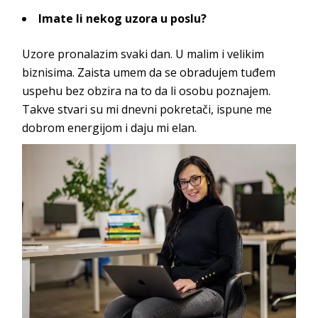
Imate li nekog uzora u poslu?
Uzore pronalazim svaki dan. U malim i velikim
biznisima. Zaista umem da se obradujem tuđem
uspehu bez obzira na to da li osobu poznajem.
Takve stvari su mi dnevni pokretači, ispune me
dobrom energijom i daj
u mi elan.