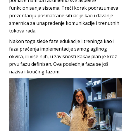
pomaže nam da razumemo sve aspekte
funkcionisanja sistema. Treći korak podrazumeva
prezentaciju posmatrane situacije kao i davanje
smernica za unapređenje komunikacije i trenutnih
to
kova rada.
Nakon toga slede faze edukacije i treninga kao i
faza praćenja implementacije samog agilnog
okvira, ili više njih, u zavisnosti kakav plan je kroz
prvu fazu definisan. Ova poslednja faza se još
naziva i kouč
ing fazom
.