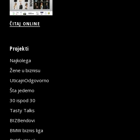
ČITAJ ONLINE
Projekti
Najkolega
Žene u biznisu
UticajnOdgovorno
Šta jedemo
30 ispod 30
Tasty Talks
BIZBendovi
BMW biznis liga