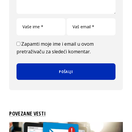
Zapamti moje ime i email u ovom
pretraživaču za sledeći komentar.
POVEZANE VESTI