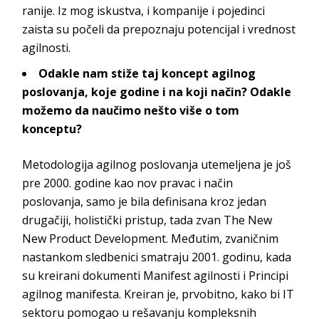
ranije. Iz mog iskustva, i kompanije i pojedinci
zaista su počeli da prepoznaju potencijal i vrednost
agilnosti.
Odakle nam stiže taj koncept agilnog
poslovanja, koje godine i na koji način? Odakle
možemo da naučimo nešto više o tom
konceptu?
Metodologija agilnog poslovanja utemeljena je još
pre 2000. godine kao nov pravac i način
poslovanja, samo je bila definisana kroz jedan
drugačiji, holistički pristup, tada zvan
The New
New Product Development
. Međutim, zvaničnim
nastankom sledbenici smatraju 2001. godinu, kada
su kreirani dokumenti
Manifest agilnosti
i
Principi
agilnog manifesta
. Kreiran je, prvobitno, kako bi IT
sektoru pomogao u rešavanju kompleksnih