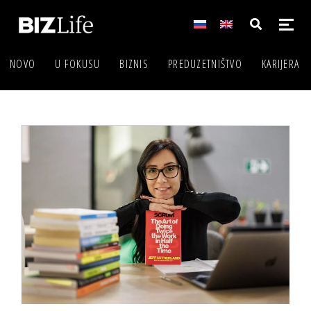
NOVO
U FOKUSU
BIZNIS
PREDUZETNIŠTVO
KARIJERA