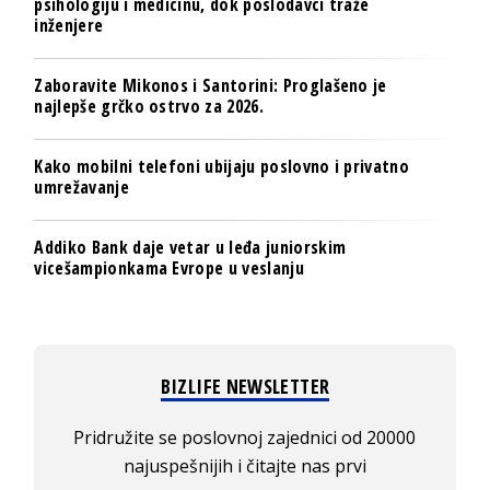
psihologiju i medicinu, dok poslodavci traže
inženjere
Zaboravite Mikonos i Santorini: Proglašeno je
najlepše grčko ostrvo za 2026.
Kako mobilni telefoni ubijaju poslovno i privatno
umrežavanje
Addiko Bank daje vetar u leđa juniorskim
vicešampionkama Evrope u veslanju
BIZLIFE NEWSLETTER
Pridružite se poslovnoj zajednici od 20000
najuspešnijih i čitajte nas prvi