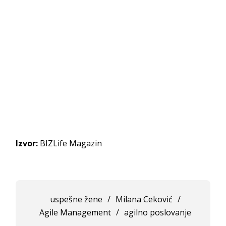
Izvor:
BIZLife Magazin
uspešne žene
/
Milana Ceković
/
Agile Management
/
agilno poslovanje