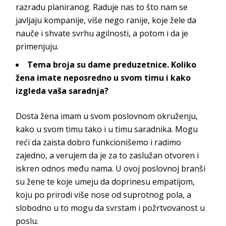
razradu planiranog. Raduje nas to što nam se
javljaju kompanije, više nego ranije, koje žele da
nauče i shvate svrhu agilnosti, a potom i da je
p
rimenjuju.
Tema broja su dame preduzetnice. Koliko
žena imate neposredno u svom timu i kako
izgleda vaša saradnja?
Dosta žena imam u svom poslovnom okruženju,
kako u svom timu tako i u timu saradnika. Mogu
reći da zaista dobro funkcionišemo i radimo
zajedno, a verujem da je za to zaslužan otvoren i
iskren odnos među nama. U ovoj poslovnoj branši
su žene te koje umeju da doprinesu empatijom,
koju po prirodi više nose od suprotnog pola, a
slobodno u to mogu da svrstam i požrtvovanos
t u
poslu.