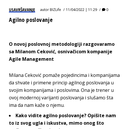
USAVRŠAVANJE
autor
BIZLife
11/04/2022 | 11:29
0
Agilno poslovanje
O novoj poslovnoj metodologiji razgovaramo
sa Milanom Ceković, osnivačicom kompanije
Agile Management
Milana Ceković pomaže pojedincima i kompanijama
da shvate i primene
princip agilnog poslovanja
u
svojim kompanijama i poslovima. Ona je trener u
ovoj modernoj varijanti poslovanja i slušamo šta
ima da nam kaž
e o njemu.
Kako vidite agilno poslovanje? Opišite nam
to iz svog ugla i iskustva, mimo onog što