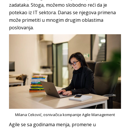
zadataka. Stoga, možemo slobodno reći da je
potekao iz IT sektora. Danas se njegova primena
može primetiti u mnogim drugim oblastima
p
oslovanja.
Milana Ceković, osnivačica kompanije Agile Management
Agile
se sa godinama menja, promene u