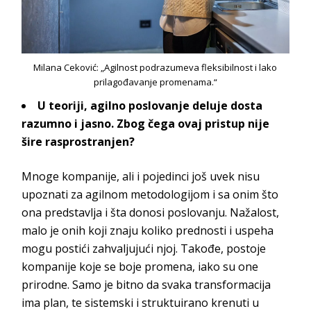
Milana Ceković: „Agilnost podrazumeva fleksibilnost i lako
prilagođavanje promenama.“
U teoriji, agilno poslovanje deluje dosta
razumno i jasno. Zbog čega ovaj pristup nije
šire rasprostranjen?
Mnoge kompanije, ali i pojedinci još uvek nisu
upoznati za agilnom metodologijom i sa onim što
ona predstavlja i šta donosi poslovanju. Nažalost,
malo je onih koji znaju koliko prednosti i uspeha
mogu postići zahvaljujući njoj. Takođe, postoje
kompanije koje se boje promena, iako su one
prirodne. Samo je bitno da svaka transformacija
ima plan, te sistemski i struktuirano krenuti u