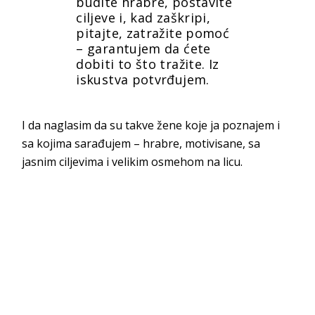
budite hrabre, postavite
ciljeve i, kad zaškripi,
pitajte, zatražite pomoć
– garantujem da ćete
dobiti to što tražite. Iz
iskustva potvrđujem.
I da naglasim da su takve žene koje ja poznajem i
sa kojima sarađujem – hrabre, motivisane, sa
jasnim ciljevima i velikim osmehom
na licu.