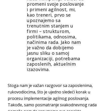
promeni svoje poslovanje
i primeni agilnost, mi,
kao treneri, prvo se
upoznajemo sa
trenutnim stanjem u
firmi – strukturom,
politikama, odnosima,
načinima rada. Jako nam
je važno da dobijemo
jasnu sliku o samoj
organizaciji, potrebama
zaposlenih, aktuelnim
izazovima.
Stoga nam je važan razgovor sa zaposlenima,
rukovodiocima, što je ujedno sledeći korak u
procesu implementacije agilnog poslovanja.
Takođe, samo posmatranje svakodnevnog rada