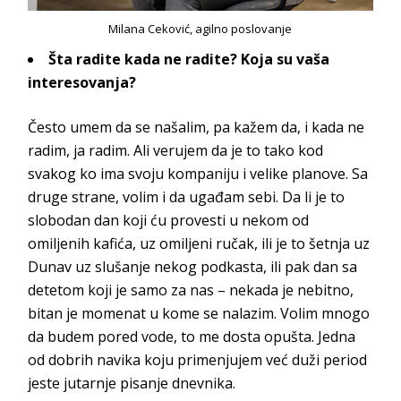
Milana Ceković, agilno poslovanje
Šta radite kada ne radite? Koja su vaša
interesovanja?
Često umem da se našalim, pa kažem da, i kada ne
radim, ja radim. Ali verujem da je to tako kod
svakog ko ima svoju kompaniju i velike planove. Sa
druge strane, volim i da ugađam sebi. Da li je to
slobodan dan koji ću provesti u nekom od
omiljenih kafića, uz omiljeni ručak, ili je to šetnja uz
Dunav uz slušanje nekog podkasta, ili pak dan sa
detetom koji je samo za nas – nekada je nebitno,
bitan je momenat u kome se nalazim. Volim mnogo
da budem pored vode, to me dosta opušta. Jedna
od dobrih navika koju primenjujem već duži period
jeste jutarnje pisanje
dnevnika.