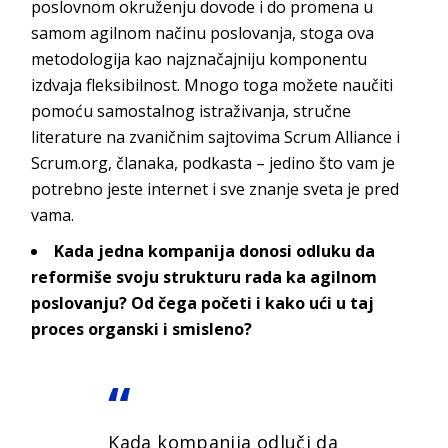
poslovnom okruženju dovode i do promena u
samom agilnom načinu poslovanja, stoga ova
metodologija kao najznačajniju komponentu
izdvaja fleksibilnost. Mnogo toga možete naučiti
pomoću samostalnog istraživanja, stručne
literature na zvaničnim sajtovima
Scrum
Alliance i
Scrum.org, članaka, podkasta – jedino što vam je
potrebno jeste internet i sve znanje sveta je
pred
vama.
Kada jedna kompanija donosi odluku da
reformiše svoju strukturu rada ka agilnom
poslovanju? Od čega početi i kako ući u taj
proces organski i smisleno?
Kada kompanija odluči da