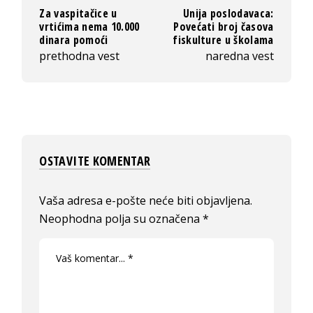
Za vaspitačice u
Unija poslodavaca:
vrtićima nema 10.000
Povećati broj časova
dinara pomoći
fiskulture u školama
prethodna vest
naredna vest
OSTAVITE KOMENTAR
Vaša adresa e-pošte neće biti objavljena.
Neophodna polja su označena
*