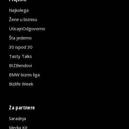
Najkolega
Žene u biznisu
UticajnOdgovorno
Šta jedemo
30 ispod 30
Tasty Talks
BIZBendovi
BMW biznis liga
Bizlife Week
Za partnere
Saradnja
Media Kit