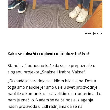
Ana i Jelena
Kako se odvažiti i uploviti u preduzetništvo?
Stanojević ponosno kaže da su se prepoznale u
sloganu projekta „Snažne. Hrabre. Važne“.
„Do sada je saradnja sa Lidlom bila sjajna. Dosta
toga smo naučile jer smo ušle u svet proizvodnje i
naučile o komunikaciji sa velikim distributerima. To
nam je značilo. Nadam se da će posle izlaganja
naših proizvoda u Lidl radnjama da se na