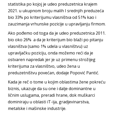
statistika po kojoj je udeo preduzetnica krajem
2021. u ukupnom broju malih I srednjih preduzeća
bio 33% po kriterijumu vlasništva od 51% kao i
zauzimanja vrhunske pozicije u upravljanju firmom.
Ako pođemo od toga da je udeo preduzetnica 2011.
bio oko 26% a da je kriterijum bio blaži po pitanju
vlasništva (samo 1% udela u vlasništvu) uz
upravljačku poziciju, onda možemo reći da je
ostvaren napredak jer je uz primenu strožijeg
kriterijuma za vlasništvo, udeo žena u
preduzetništvu povećan, dodaje Popović Pantić.
Kada je reč o tome u kojim oblastima žene pokreću
biznis, ukazuje da su one i dalje dominantne u
ličnim uslugama, preradi hrane, dok muškarci
dominiraju u oblasti iT-ija, gradjevinarstva,
metalske i mašinske industrije.