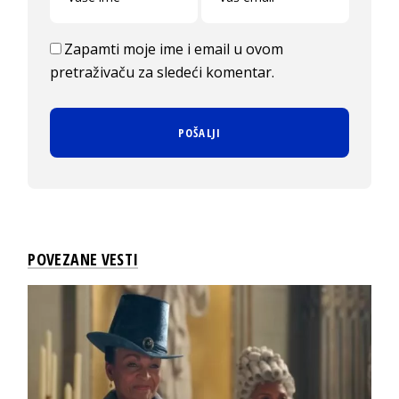
Zapamti moje ime i email u ovom
pretraživaču za sledeći komentar.
POVEZANE VESTI