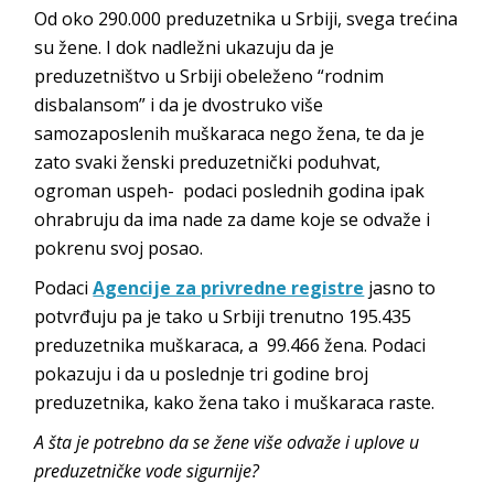
Od oko 290.000 preduzetnika u Srbiji, svega trećina
su žene. I dok nadležni ukazuju da je
preduzetništvo u Srbiji obeleženo “rodnim
disbalansom” i da je dvostruko više
samozaposlenih muškaraca nego žena, te da je
zato svaki ženski preduzetnički poduhvat,
ogroman uspeh- podaci poslednih godina ipak
ohrabruju da ima nade za dame koje se odvaže i
pokrenu svoj posao.
Podaci
Agencije za privredne registre
jasno to
potvrđuju pa je tako u Srbiji trenutno 195.435
preduzetnika muškaraca, a 99.466 žena. Podaci
pokazuju i da u poslednje tri godine broj
preduzetnika, kako žena tako i muškaraca raste.
A šta je potrebno da se žene više odvaže i uplove u
preduzetničke vode sigurnije?