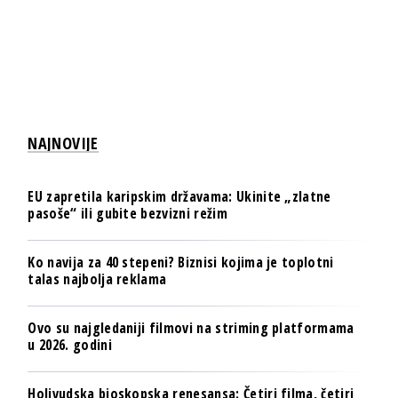
NAJNOVIJE
EU zapretila karipskim državama: Ukinite „zlatne
pasoše“ ili gubite bezvizni režim
Ko navija za 40 stepeni? Biznisi kojima je toplotni
talas najbolja reklama
Ovo su najgledaniji filmovi na striming platformama
u 2026. godini
Holivudska bioskopska renesansa: Četiri filma, četiri