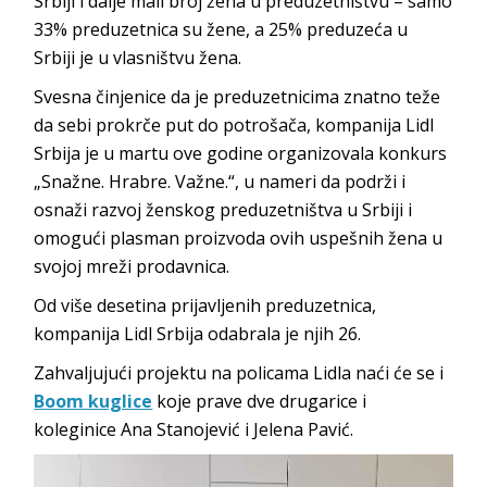
Srbiji i dalje mali broj žena u preduzetništvu – samo
33% preduzetnica su žene, a 25% preduzeća u
Srbiji je u vlasništvu žena.
Svesna činjenice da je preduzetnicima znatno teže
da sebi prokrče put do potrošača, kompanija Lidl
Srbija je u martu ove godine organizovala konkurs
„Snažne. Hrabre. Važne.“, u nameri da podrži i
osnaži razvoj ženskog preduzetništva u Srbiji i
omogući plasman proizvoda ovih uspešnih žena u
svojoj mreži prodavnica.
Od više desetina prijavljenih preduzetnica,
kompanija Lidl Srbija odabrala je njih 26.
Zahvaljujući projektu na policama Lidla naći će se i
Boom kuglice
koje prave dve drugarice i
koleginice Ana Stanojević i Jelena Pavić.