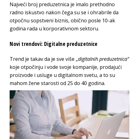
Najveći broj preduzetnica je imalo prethodno
radno iskustvo nakon čega su se i ohrabrile da
otpočnu sopstveni biznis, obično posle 10-ak
godina rada u korporativnom sektoru.
Novi trendovi: Digitalne preduzetnice
Trend je takav da je sve više „
digitalnih preduzetnica“
koje otpočinju i vode svoje kompanije, prodajući
proizvode i usluge u digitalnom svetu, a to su
mahom žene starosti od 25 do 40 godina.