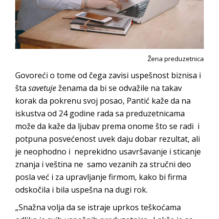
Žena preduzetnica
Govoreći o tome od čega zavisi uspešnost biznisa i
šta
savetuje
ženama da bi se odvažile na takav
korak da pokrenu svoj posao, Pantić kaže da na
iskustva od 24 godine rada sa preduzetnicama
može da kaže da ljubav prema onome što se radi i
potpuna posvećenost uvek daju dobar rezultat, ali
je neophodno i neprekidno usavršavanje i sticanje
znanja i veština ne samo vezanih za stručni deo
posla već i za upravljanje firmom, kako bi firma
odskočila i bila uspešna na dugi rok.
„Snažna volja da se istraje uprkos teškoćama