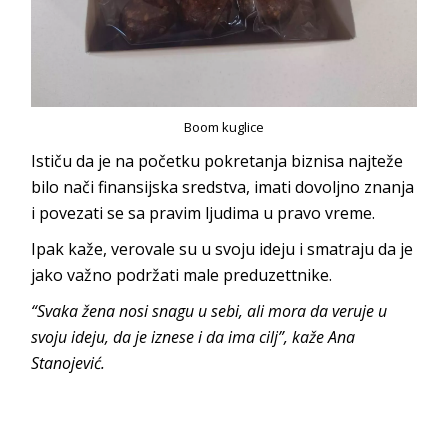
Boom kuglice
Ističu da je na početku pokretanja biznisa najteže
bilo nači finansijska sredstva, imati dovoljno znanja
i povezati se sa pravim ljudima u pravo vreme.
Ipak kaže, verovale su u svoju ideju i smatraju da je
jako važno podržati male preduzettnike.
“Svaka žena nosi snagu u sebi, ali mora da veruje u
svoju ideju, da je iznese i da ima cilj”, kaže Ana
Stanojević.