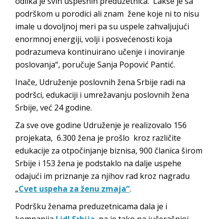
odlika je svih uspešnih preduzetnica. Lakše je sa
podrškom u porodici ali znam žene koje ni to nisu
imale u dovoljnoj meri pa su uspele zahvaljujući
enormnoj energiji, volji i posvećenosti koja
podrazumeva kontinuirano učenje i inoviranje
poslovanja“, poručuje Sanja Popović Pantić.
Inače, Udruženje poslovnih žena Srbije radi na
podršci, edukaciji i umrežavanju poslovnih žena
Srbije, već 24 godine.
Za sve ove godine Udruženje je realizovalo 156
projekata, 6.300 žena je prošlo kroz različite
edukacije za otpočinjanje biznisa, 900 članica širom
Srbije i 153 žena je podstaklo na dalje uspehe
odajući im priznanje za njihov rad kroz nagradu
„
Cvet uspeha za ženu zmaja“
.
Podršku ženama preduzetnicama dala je i
kompanija
Lidl Srbija
, pa je tako na jučerašnjoj