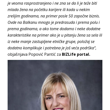
je veoma rasprostranjeno i ne zna se da li je teže biti
mlada žena na početku karijere ili kada u nekim
zrelijim godinama, na primer posle 50 započne biznis.
Ovde na Balkanu mnogo je predrasuda i prema polu i
prema godinama, a ako tome dodamo i neke dodatne
karakteristike na primer ako je u pitanju žena sa sela ili
iz neke manje zastupljene etničke grupe, položaj se
dodatno komplikuje i potrebna je još veća podrška“,
objašnjava Popović Pantić za
BIZLife portal.