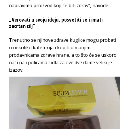
napravimo proizvod koji će biti zdrav”, navode.
„Verovati u svoju ideju, posvetiti se i imati
zacrtan cilj“
Trenutno se njihove zdrave kuglice mogu probati
u nekoliko kafeterija i kupiti u manjim
prodavnicama zdrave hrane, a to što će se uskoro
naći na i policama Lidla za ove dve dame veliki je
izazov.