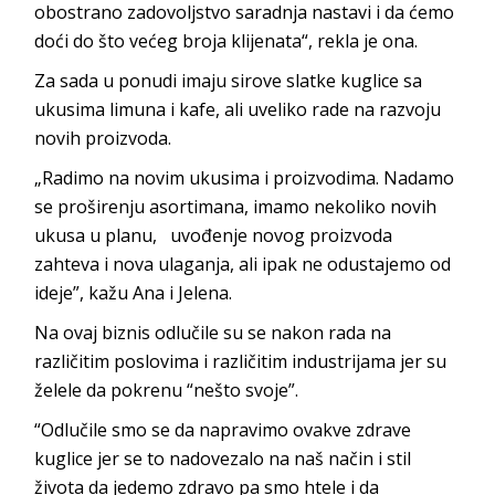
obostrano zadovoljstvo saradnja nastavi i da ćemo
doći do što većeg broja klijenata“, rekla je ona.
Za sada u ponudi imaju sirove slatke kuglice sa
ukusima limuna i kafe, ali uveliko rade na razvoju
novih proizvoda.
„Radimo na novim ukusima i proizvodima. Nadamo
se proširenju asortimana, imamo nekoliko novih
ukusa u planu, uvođenje novog proizvoda
zahteva i nova ulaganja, ali ipak ne odustajemo od
ideje”, kažu Ana i Jelena.
Na ovaj biznis odlučile su se nakon rada na
različitim poslovima i različitim industrijama jer su
želele da pokrenu “nešto svoje”.
“Odlučile smo se da napravimo ovakve zdrave
kuglice jer se to nadovezalo na naš način i stil
života da jedemo zdravo pa smo htele i da