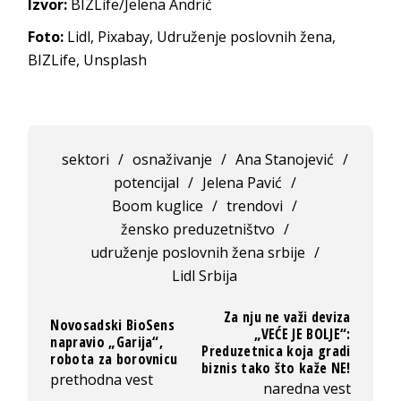
Izvor:
BIZLife/Jelena Andrić
Foto:
Lidl, Pixabay, Udruženje poslovnih žena,
BIZLife, Unsplash
sektori
/
osnaživanje
/
Ana Stanojević
/
potencijal
/
Jelena Pavić
/
Boom kuglice
/
trendovi
/
žensko preduzetništvo
/
udruženje poslovnih žena srbije
/
Lidl Srbija
Za nju ne važi deviza
Novosadski BioSens
„VEĆE JE BOLJE“:
napravio „Garija“,
Preduzetnica koja gradi
robota za borovnicu
biznis tako što kaže NE!
prethodna vest
naredna vest