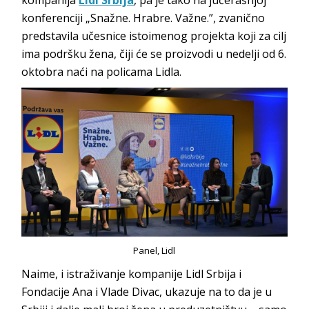
konferenciji „Snažne. Hrabre. Važne.”, zvanično
predstavila učesnice istoimenog projekta koji za cilj
ima podršku žena, čiji će se proizvodi u nedelji od 6.
oktobra naći na policama Lidla.
Panel, Lidl
Naime, i istraživanje kompanije Lidl Srbija i
Fondacije Ana i Vlade Divac, ukazuje na to da je u