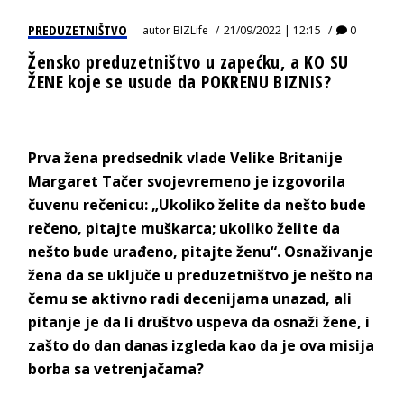
PREDUZETNIŠTVO
autor
BIZLife
21/09/2022 | 12:15
0
Žensko preduzetništvo u zapećku, a KO SU
ŽENE koje se usude da POKRENU BIZNIS?
Prva žena predsednik vlade Velike Britanije
Margaret Tačer svojevremeno je izgovorila
čuvenu rečenicu: „Ukoliko želite da nešto bude
rečeno, pitajte muškarca; ukoliko želite da
nešto bude urađeno, pitajte ženu“. Osnaživanje
žena da se uključe u preduzetništvo je nešto na
čemu se aktivno radi decenijama unazad, ali
pitanje je da li društvo uspeva da osnaži žene, i
zašto do dan danas izgleda kao da je ova misija
borba sa vetrenjačama?