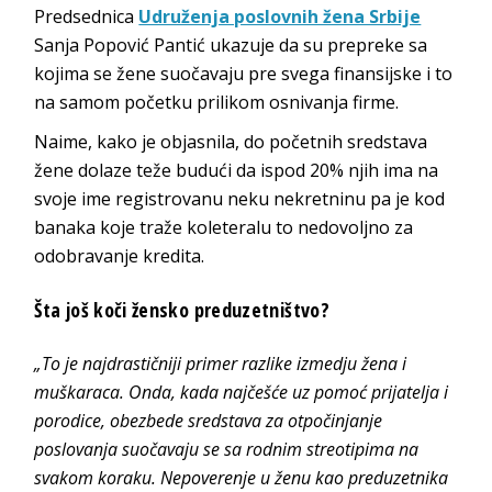
Predsednica
Udruženja poslovnih žena Srbije
Sanja Popović Pantić ukazuje da su prepreke sa
kojima se žene suočavaju pre svega finansijske i to
na samom početku prilikom osnivanja firme.
Naime, kako je objasnila, do početnih sredstava
žene dolaze teže budući da ispod 20% njih ima na
svoje ime registrovanu neku nekretninu pa je kod
banaka koje traže koleteralu to nedovoljno za
odobravanje kredita.
Šta još koči žensko preduzetništvo?
„To je najdrastičniji primer razlike izmedju žena i
muškaraca. Onda, kada najčešće uz pomoć prijatelja i
porodice, obezbede sredstava za otpočinjanje
poslovanja suočavaju se sa rodnim streotipima na
svakom koraku. Nepoverenje u ženu kao preduzetnika