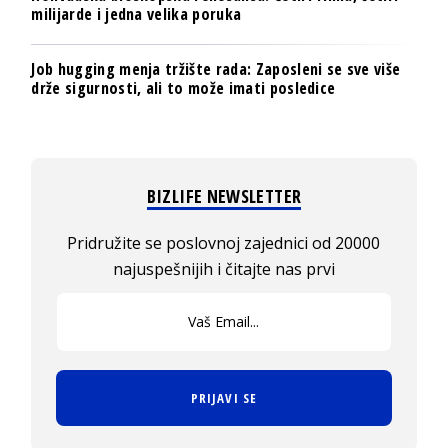
milijarde i jedna velika poruka
Job hugging menja tržište rada: Zaposleni se sve više
drže sigurnosti, ali to može imati posledice
BIZLIFE NEWSLETTER
Pridružite se poslovnoj zajednici od 20000
najuspešnijih i čitajte nas prvi
PRIJAVI SE