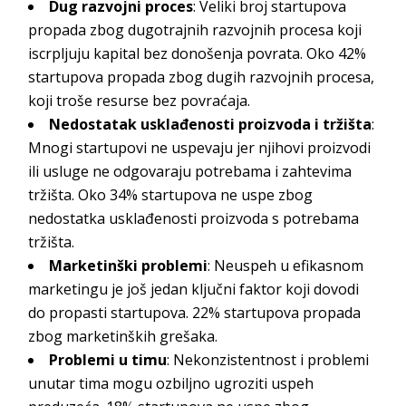
Dug razvojni proces
: Veliki broj startupova
propada zbog dugotrajnih razvojnih procesa koji
iscrpljuju kapital bez donošenja povrata. Oko 42%
startupova propada zbog dugih razvojnih procesa,
koji troše resurse bez povraćaja.
Nedostatak usklađenosti proizvoda i tržišta
:
Mnogi startupovi ne uspevaju jer njihovi proizvodi
ili usluge ne odgovaraju potrebama i zahtevima
tržišta. Oko 34% startupova ne uspe zbog
nedostatka usklađenosti proizvoda s potrebama
tržišta.
Marketinški problemi
: Neuspeh u efikasnom
marketingu je još jedan ključni faktor koji dovodi
do propasti startupova. 22% startupova propada
zbog marketinških grešaka.
Problemi u timu
: Nekonzistentnost i problemi
unutar tima mogu ozbiljno ugroziti uspeh