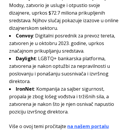
Modsy, zatvorio je usluge i otpustio svoje
dizajnere, uprkos $72.7 miliona prikupljenih
sredstava. Njihov slučaj pokazuje izazove u online
dizajnerskom sektoru.
Convoy
: Digitalni posrednik za prevoz tereta,
zatvoren je u oktobru 2023. godine, uprkos
značajnom prikupljanju sredstava.
Daylight
: LGBTQ+ bankarska platforma,
zatvorena je nakon optužbi za nepravilnosti u
poslovanju i ponašanju suosnivača i izvršnog
direktora.
IronNet
: Kompanija za sajber sigurnost,
propala je zbog lošeg vođstva i tržišnih sila, a
zatvorena je nakon što je njen osnivač napustio
poziciju izvršnog direktora.
Više o ovoj temi pročitajte
na našem portalu