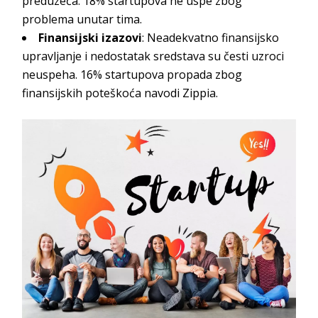
preduzeća. 18% startupova ne uspe zbog
problema unutar tima.
Finansijski izazovi
: Neadekvatno finansijsko
upravljanje i nedostatak sredstava su česti uzroci
neuspeha. 16% startupova propada zbog
finansijskih poteškoća navodi
Zippia.