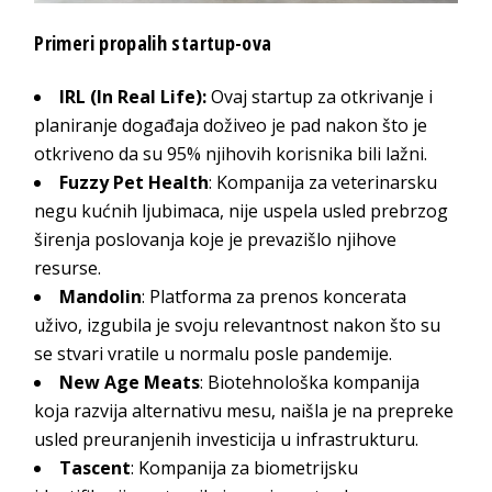
Primeri propalih startup-ova
IRL (In Real Life):
Ovaj startup za otkrivanje i
planiranje događaja doživeo je pad nakon što je
otkriveno da su 95% njihovih korisnika bili lažni.
Fuzzy Pet Health
: Kompanija za veterinarsku
negu kućnih ljubimaca, nije uspela usled prebrzog
širenja poslovanja koje je prevazišlo njihove
resurse.
Mandolin
: Platforma za prenos koncerata
uživo, izgubila je svoju relevantnost nakon što su
se stvari vratile u normalu posle pandemije.
New Age Meats
: Biotehnološka kompanija
koja razvija alternativu mesu, naišla je na prepreke
usled preuranjenih investicija u infrastrukturu.
Tascent
: Kompanija za biometrijsku