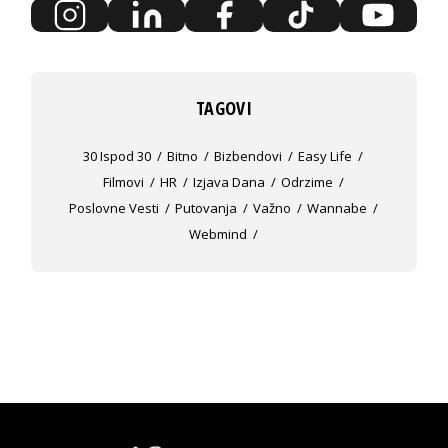
TAGOVI
30 Ispod 30
Bitno
Bizbendovi
Easy Life
Filmovi
HR
Izjava Dana
Odrzime
Poslovne Vesti
Putovanja
Važno
Wannabe
Webmind