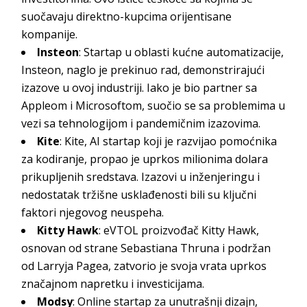
suočavaju direktno-kupcima orijentisane
kompanije.
Insteon
: Startap u oblasti kućne automatizacije,
Insteon, naglo je prekinuo rad, demonstrirajući
izazove u ovoj industriji. Iako je bio partner sa
Appleom i Microsoftom, suočio se sa problemima u
vezi sa tehnologijom i pandemičnim izazovima.
Kite
: Kite, AI startap koji je razvijao pomoćnika
za kodiranje, propao je uprkos milionima dolara
prikupljenih sredstava. Izazovi u inženjeringu i
nedostatak tržišne usklađenosti bili su ključni
faktori njegovog neuspeha.
Kitty Hawk
: eVTOL proizvođač Kitty Hawk,
osnovan od strane Sebastiana Thruna i podržan
od Larryja Pagea, zatvorio je svoja vrata uprkos
značajnom napretku i investicijama.
Modsy
: Online startap za unutrašnji dizajn,