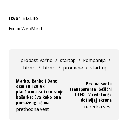
Izvor:
BIZLife
Foto:
WebMind
propast. važno
/
startap
/
kompanija
/
biznis
/
biznis
/
promene
/
start up
Marko, Ranko i Dane
Prvi na svetu
osmislili su AR
transparentni bežični
platformu za treniranje
OLED TV redefiniše
košarke: Evo kako ona
doživljaj ekrana
pomaže igračima
naredna vest
prethodna vest