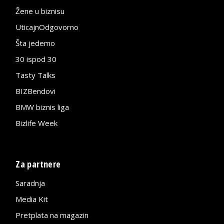
Žene u biznisu
UticajnOdgovorno
Šta jedemo
30 ispod 30
Tasty Talks
BIZBendovi
BMW biznis liga
Bizlife Week
Za partnere
Saradnja
Media Kit
Pretplata na magazin