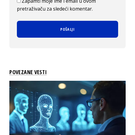
Zapamti moje ime i email u ovom
pretraživaču za sledeći komentar.
POVEZANE VESTI