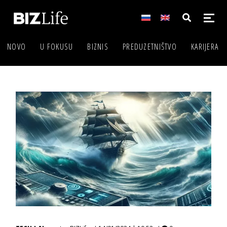
NOVO
U FOKUSU
BIZNIS
PREDUZETNIŠTVO
KARIJERA