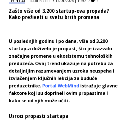
TECH I AI
autor
BIZLife
14/01/2024 | 10:52
0
Zašto više od 3.200 startup-ova propada?
Kako preživeti u svetu brzih promena
U poslednjih godinu i po dana, više od 3.200
startap-a doživelo je propast, što je izazvalo
značajne promene u ekosistemu tehnoloških
preduzeća. Ovaj trend ukazuje na potrebu za
detaljnijim razumevanjem uzroka neuspeha i
izvlačenjem ključnih lekcija za buduće
preduzetnike.
Portal WebMind
istražuje glavne
faktore koji su doprineli ovim propastima i
kako se od njih može učiti.
Uzroci propasti startapa