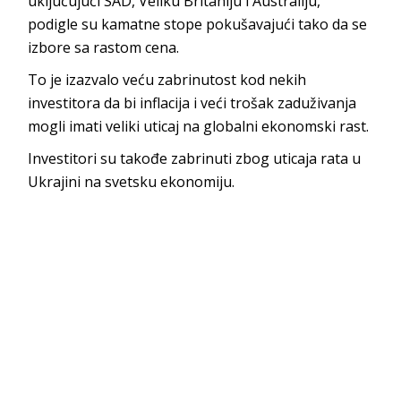
uključujući SAD, Veliku Britaniju i Australiju,
podigle su kamatne stope pokušavajući tako da se
izbore sa rastom cena.
To je izazvalo veću zabrinutost kod nekih
investitora da bi inflacija i veći trošak zaduživanja
mogli imati veliki uticaj na globalni ekonomski rast.
Investitori su takođe zabrinuti zbog uticaja rata u
Ukrajini na svetsku ekonomiju.