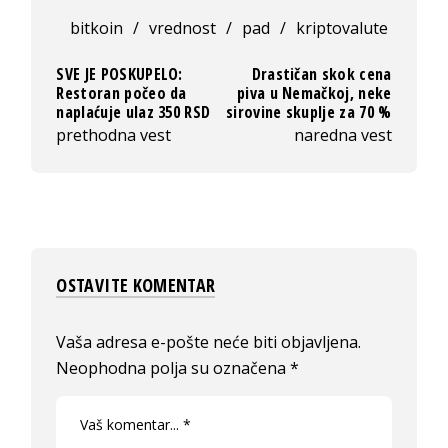
bitkoin
/
vrednost
/
pad
/
kriptovalute
SVE JE POSKUPELO:
Drastičan skok cena
Restoran počeo da
piva u Nemačkoj, neke
naplaćuje ulaz 350 RSD
sirovine skuplje za 70 %
prethodna vest
naredna vest
OSTAVITE KOMENTAR
Vaša adresa e-pošte neće biti objavljena.
Neophodna polja su označena
*