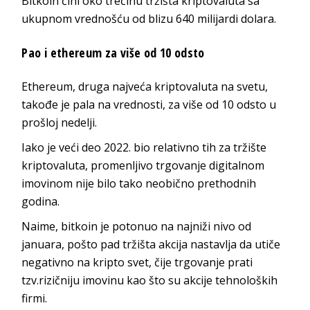
Bitkoin čini oko trećinu tržišta kriptovaluta sa
ukupnom vrednošću od blizu 640 milijardi dolara.
Pao i ethereum za više od 10 odsto
Ethereum, druga najveća kriptovaluta na svetu,
takođe je pala na vrednosti, za više od 10 odsto u
prošloj nedelji.
Iako je veći deo 2022. bio relativno tih za tržište
kriptovaluta, promenljivo trgovanje digitalnom
imovinom nije bilo tako neobično prethodnih
godina.
Naime,
bitkoin je potonuo na najniži nivo od
januara, pošto pad tržišta akcija nastavlja da utiče
negativno na kripto svet, čije trgovanje prati
tzv.rizičniju imovinu kao što su akcije tehnoloških
firmi.