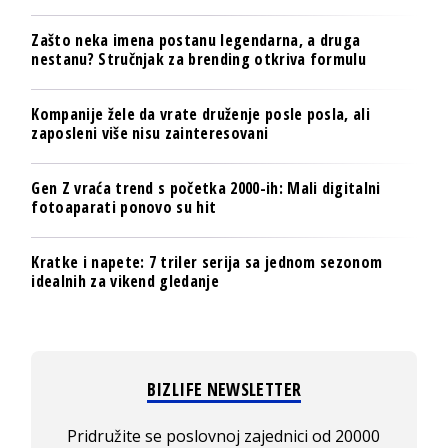
Zašto neka imena postanu legendarna, a druga
nestanu? Stručnjak za brending otkriva formulu
Kompanije žele da vrate druženje posle posla, ali
zaposleni više nisu zainteresovani
Gen Z vraća trend s početka 2000-ih: Mali digitalni
fotoaparati ponovo su hit
Kratke i napete: 7 triler serija sa jednom sezonom
idealnih za vikend gledanje
BIZLIFE NEWSLETTER
Pridružite se poslovnoj zajednici od 20000