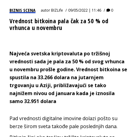
BIZNIS SCENA
autor
BIZLife
09/05/2022 | 11:46
0
Vrednost bitkoina pala čak za 50 % od
vrhunca u novembru
Najveća svetska kriptovaluta po tržišnoj
vrednosti sada je pala za 50 % od svog vrhunca
u novembru prošle godine. Vrednost bitkoina se
spustila na 33.266 dolara na jutarnjem
trgovanju u Aziji, približavajući se tako
najnižem nivou od januara kada je iznosila
samo 32.951 dolara
Pad vrednosti digitalne imovine dolazi pošto su
berze širom sveta takođe pale poslednjih dana.