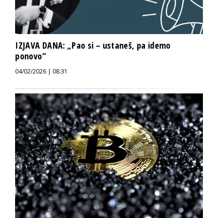
IZJAVA DANA: „Pao si – ustaneš, pa idemo
ponovo“
04/02/2026 | 08:31