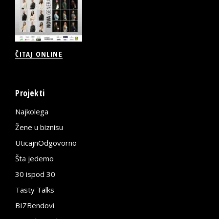
ČITAJ ONLINE
Projekti
Najkolega
Žene u biznisu
UticajnOdgovorno
Šta jedemo
30 ispod 30
Tasty Talks
BIZBendovi