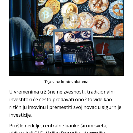
Trgovina kriptovalutama
U vremenima tržišne neizvesnosti, tradicionalni
investitori će često prodavati ono što vide kao
rizičniju imovinu i premestiti svoj novac u sigurnije
investicije.
Prošle nedelje, centralne banke širom sveta,