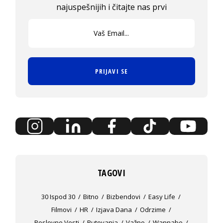
najuspešnijih i čitajte nas prvi
PRIJAVI SE
TAGOVI
30 Ispod 30
Bitno
Bizbendovi
Easy Life
Filmovi
HR
Izjava Dana
Odrzime
Poslovne Vesti
Putovanja
Važno
Wannabe