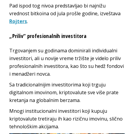
Pad ispod tog nivoa predstavljao bi najnižu
vrednost bitkoina od jula prošle godine, izveštava
Rojters
.
„Priliv“ profesionalnih investitora
Trgovanjem su godinama dominirali individualni
investitori, ali u novije vreme tržište je videlo priliv
profesionalnih investitora, kao što su hedž fondovi
i menadžeri novca.
Sa tradicionalnijim investitorima koji trguju
digitalnom imovinom, kriptovalute sve više prate
kretanja na globalnim berzama.
Mnogi institucionalni investitori koji kupuju
kriptovalute tretiraju ih kao rizičnu imovinu, slično
tehnološkim akcijama.