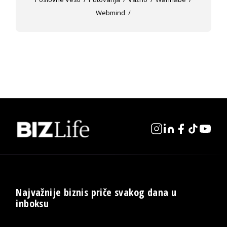
Webmind
Najvažnije biznis priče svakog dana u
inboksu