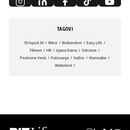
TAGOVI
30 Ispod 30
Bitno
Bizbendovi
Easy Life
Filmovi
HR
Izjava Dana
Odrzime
Poslovne Vesti
Putovanja
Važno
Wannabe
Webmind