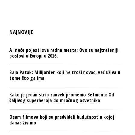
NAJNOVIJE
AI neće pojesti sva radna mesta: Ovo su najtraženiji
poslovi u Evropi u 2026.
Baja Patak: Milijarder koji ne troši novac, već uživa u
tome što ga ima
Kako je jedan strip zauvek promenio Betmena: Od
šaljivog superheroja do mračnog osvetnika
Osam filmova koji su predvideli budućnost u kojoj
danas živimo