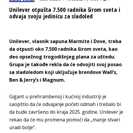
Unilever otpušta 7.500 radnika širom sveta i
odvaja svoju jedinicu za sladoled
Unilever, vlasnik sapuna Marmite i Dove, treba
da otpusti oko 7.500 radnika širom sveta, kao
deo opsežnog trogodišnjeg plana za uštedu.
Grupa je takođe rekla da će odvojiti svoj posao
sa sladoledom koji uključuje brendove Wall’s,
Ben & Jerry’s i Magnum.
Gigant u prehrambenoj i kućnoj industriji je
saopštio da će odvajanje početi odmah i trebalo bi
da bude završeno do kraja 2025. godine. Unilever je
rekao da će mu promena pomoći da „manje stvari
uradi bolje“.