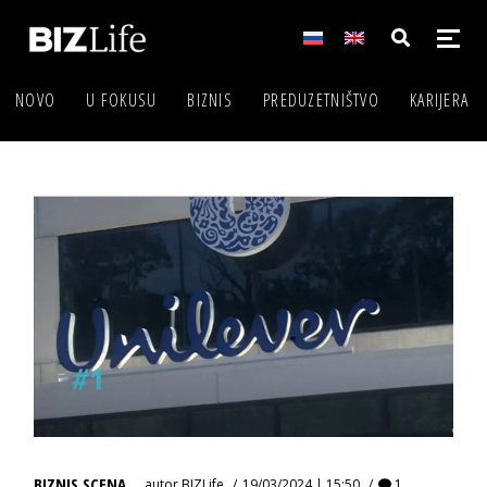
NOVO
U FOKUSU
BIZNIS
PREDUZETNIŠTVO
KARIJERA
BIZNIS SCENA
autor
BIZLife
19/03/2024 | 15:50
1