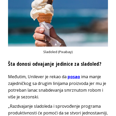
Sladoled (Pixabay)
Šta donosi odvajanje jedinice za sladoled?
Međutim, Unilever je rekao da
posao
ima manje
zajedničkog sa drugim linijama proizvoda jer mu je
potreban lanac snabdevanja smrznutom robom i
više je sezonski.
„Razdvajanje sladoleda i sprovođenje programa
produktivnosti će pomoći da se stvori jednostavniji,