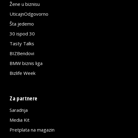
Žene u biznisu
UticajnOdgovorno
Šta jedemo
30 ispod 30
Tasty Talks
BIZBendovi
BMW biznis liga
Bizlife Week
Za partnere
Saradnja
Media Kit
Pretplata na magazin