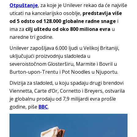
Otpuštanje
, za koje je Unilever rekao da će najviše
uticati na kancelarijsko osoblje,
predstavlja više
od 5 odsto od 128.000 globalne radne snage
i
ima za
cilj uštedu od oko 800 miliona evra
u
naredne tri godine.
Unilever zapošljava 6.000 ljudi u Velikoj Britaniji,
uključujući proizvodnju sladoleda u
severoistočnom Glosterširu, Marmite i Bovril u
Burton-upon-Trentu i Pot Noodles u Njuportu.
Divizija za sladoled, u koju spadaju drugi brendovi
Viennetta, Carte d’Or, Cornetto i Breyers, ostvarila
je globalnu prodaju od 7,9 milijardi evra prošle
godine, piše
BBC
.