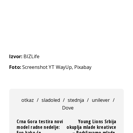
Izvor:
BIZLife
Foto:
Screenshot YT WayUp, Pixabay
otkaz
/
sladoled
/
stednja
/
unilever
/
Dove
Crna Gora testira novi
Young Lions Srbija
model radne nedelje:
okuplja mlade kreativce
Evo kako će
– Podržavamo mlade,