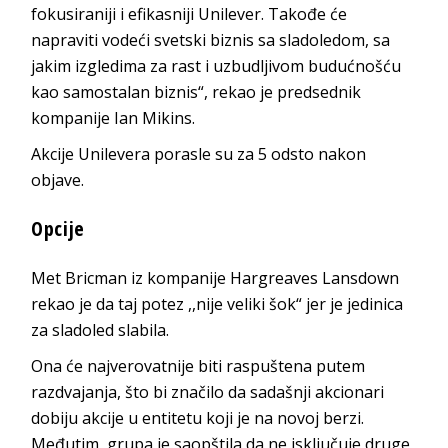
fokusiraniji i efikasniji Unilever. Takođe će
napraviti vodeći svetski biznis sa sladoledom, sa
jakim izgledima za rast i uzbudljivom budućnošću
kao samostalan biznis“, rekao je predsednik
kompanije Ian Mikins.
Akcije Unilevera porasle su za 5 odsto nakon
objave.
Opcije
Met Bricman iz kompanije Hargreaves Lansdown
rekao je da taj potez ,,nije veliki šok“ jer je jedinica
za sladoled slabila.
Ona će najverovatnije biti raspuštena putem
razdvajanja, što bi značilo da sadašnji akcionari
dobiju akcije u entitetu koji je na novoj berzi.
Međutim, grupa je saopštila da ne isključuje druge