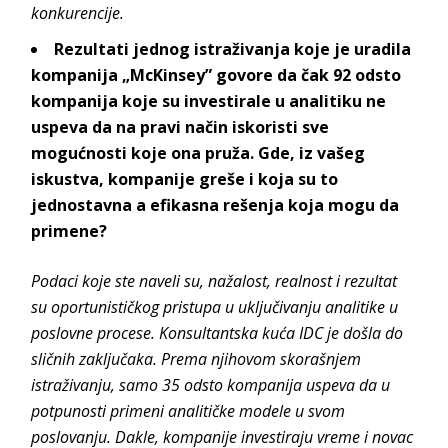
konkurencije.
Rezultati jednog istraživanja koje je uradila
kompanija „McKinsey” govore da čak 92 odsto
kompanija koje su investirale u analitiku ne
uspeva da na pravi način iskoristi sve
mogućnosti koje ona pruža. Gde, iz vašeg
iskustva, kompanije greše i koja su to
jednostavna a efikasna rešenja koja mogu da
primene?
Podaci koje ste naveli su, nažalost, realnost i rezultat
su oportunističkog pristupa u uključivanju analitike u
poslovne procese. Konsultantska kuća IDC je došla do
sličnih zaključaka. Prema njihovom skorašnjem
istraživanju, samo 35 odsto kompanija uspeva da u
potpunosti primeni analitičke modele u svom
poslovanju. Dakle, kompanije investiraju vreme i novac