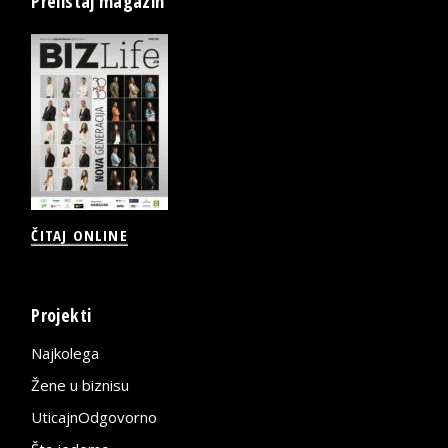
Prelistaj magazin
ČITAJ ONLINE
Projekti
Najkolega
Žene u biznisu
UticajnOdgovorno