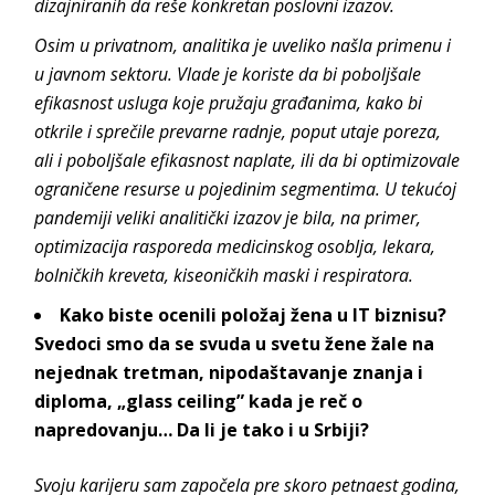
dizajniranih da reše konkretan poslovni izazov.
Osim u privatnom, analitika je uveliko našla primenu i
u javnom sektoru. Vlade je koriste da bi poboljšale
efikasnost usluga koje pružaju građanima, kako bi
otkrile i sprečile prevarne radnje, poput utaje poreza,
ali i poboljšale efikasnost naplate, ili da bi optimizovale
ograničene resurse u pojedinim segmentima. U tekućoj
pandemiji veliki analitički izazov je bila, na primer,
optimizacija rasporeda medicinskog osoblja, lekara,
bolničkih kreveta, kiseoničkih maski i respiratora.
Kako biste ocenili položaj žena u IT biznisu?
Svedoci smo da se svuda u svetu žene žale na
nejednak tretman, nipodaštavanje znanja i
diploma, „glass ceiling” kada je reč o
napredovanju… Da li je tako i u Srbiji?
Svoju karijeru sam započela pre skoro petnaest godina,