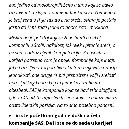
kao jedina od malobrojnih žena u timu koji se bavio
razvojem IT usluga iz domena bankarstva. Vremenom
je broj žena u IT-ju rastao i, na sreću, svima je postalo
jasno da žene rade jednako dobro kao i muškarci.
Mislim da je položaj koji će žena imati u nekoj
kompaniji u Srbiji, nažalost, još uvek i pitanje sreće, a
ne samo odraz njenih kompetencija. Za uspeh u
karijeri potrebno vam je oboje. Kompanije koje imaju
jaku i razvijenu korporativnu kulturu negovaće princip
jednakosti, one druge će biti prepuštene volji i zrelosti
upravljačkog kadra koji tu jednakost treba da
obezbedi. SAS je kompanija koja se bavi tehnologijom,
gde su 40 odsto zaposlenih žene, koje se nalaze na 35
odsto liderskih pozicija. Na to smo posebno ponosni.
Vi ste početkom godine došli na čelo
kompanije SAS. Da li ste se do sada u karijeri