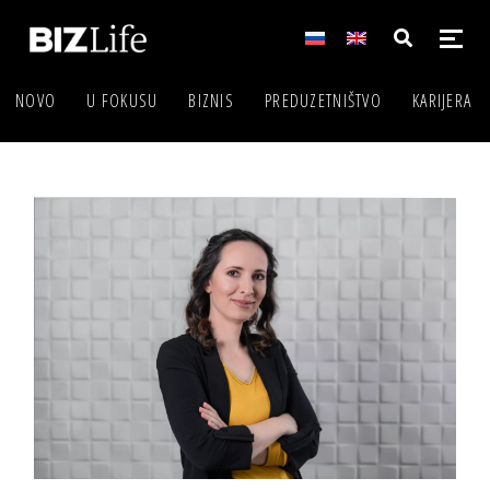
NOVO
U FOKUSU
BIZNIS
PREDUZETNIŠTVO
KARIJERA