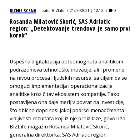
BIZNIS SCENA
autor
BIZLife
21/04/2021 | 12:12
0
Rosanda Milatović Skorić, SAS Adriatic
region: „Detektovanje trendova je samo prvi
korak“
Uspešna digitalizacija potpomognuta analitikom
podrazumeva tehnološke inovacije, ali i promene
na nivou procesa i ljudskih resursa, sa ciljem da se
omogući implementacija i operacionalizacija
analitike kroz čitav ekosistem kompanije. Tako
postavljena ona daje merljiv povrat na investicije,
što obično doprinosi jakoj podršci menadžmenta i
vidljivosti rezultata koji iz nje proizilaze, govori za
BIZLife magazin Rosanda Milatović Skorić,
generalna direktorka, SAS Adriatic region.