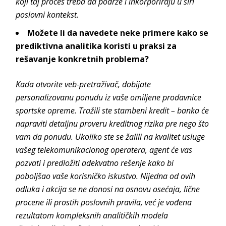
koji taj proces treba da podrže i inkorporiraju u širi
poslovni kontekst.
Možete li da navedete neke primere kako se
prediktivna analitika koristi u praksi za
rešavanje konkretnih problema?
Kada otvorite veb-pretraživač, dobijate
personalizovanu ponudu iz vaše omiljene prodavnice
sportske opreme. Tražili ste stambeni kredit – banka će
napraviti detaljnu proveru kreditnog rizika pre nego što
vam da ponudu. Ukoliko ste se žalili na kvalitet usluge
vašeg telekomunikacionog operatera, agent će vas
pozvati i predložiti adekvatno rešenje kako bi
poboljšao vaše korisničko iskustvo. Nijedna od ovih
odluka i akcija se ne donosi na osnovu osećaja, lične
procene ili prostih poslovnih pravila, već je vođena
rezultatom kompleksnih analitičkih modela