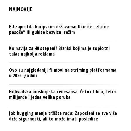
NAJNOVIJE
EU zapretila karipskim državama: Ukinite „zlatne
pasoše“ ili gubite bezvizni režim
Ko navija za 40 stepeni? Biznisi kojima je toplotni
talas najbolja reklama
Ovo su najgledaniji filmovi na striming platformama
u 2026. godini
Holivudska bioskopska renesansa: Četiri filma, četiri
milijarde i jedna velika poruka
Job hugging menja tržište rada: Zaposleni se sve više
drže sigurnosti, ali to može imati posledice