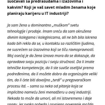
suočavali sa predrasudama i izazovima i
kakvim? Koji je vaš savet mladim ženama koje
planiraju karijeru u IT industriji?
Ja sam žena u dominantno „muškom” svetu
tehnologije i prodaje. Imam sreću da sam okružena
divnim kolegama i koleginicama, ali ne bih bila iskrena
kada bih rekla da se, u kontaktu sa različitim ljudima,
ne susrećem sa izazovima koji se tiču ravnopravnosti.
Moj osećaj je da žena iznova mora da se dokazuje, da
opravdava svoju poziciju i svoju stručnost. Da li imate
tehničke kompetencije, da li ste suviše osetljivi prema
podređenima, da li možete dobro da organizujete veliki
tim, da li ćete biti dovoljno „tvrdi” u pregovaračkom
procesu itd. ‒ samo su neka od pitanja koja se
implicitno nameću ženi menadžeru u ovoj industriji.
Nekada to može da umori, ali mi istovremeno i daje
snagu, jer svaka pobeda i osvojeno poverenje možda