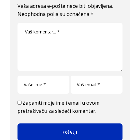
Vaša adresa e-pošte neće biti objavljena.
Neophodna polja su označena
*
Zapamti moje ime i email u ovom
pretraživaču za sledeći komentar.