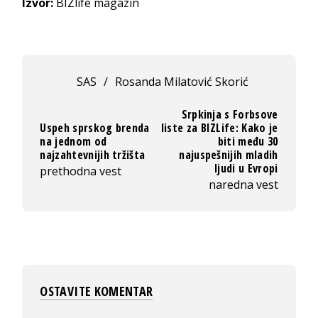
Izvor:
BIZlife magazin
SAS
/
Rosanda Milatović Skorić
Srpkinja s Forbsove
Uspeh sprskog brenda
liste za BIZLife: Kako je
na jednom od
biti među 30
najzahtevnijih tržišta
najuspešnijih mladih
ljudi u Evropi
prethodna vest
naredna vest
OSTAVITE KOMENTAR