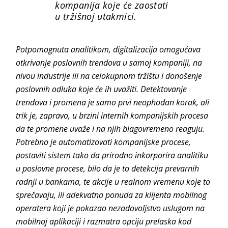
kompanija koje će zaostati
u tržišnoj utakmici.
Potpomognuta analitikom, digitalizacija omogućava
otkrivanje poslovnih trendova u samoj kompaniji, na
nivou industrije ili na celokupnom tržištu i donošenje
poslovnih odluka koje će ih uvažiti. Detektovanje
trendova i promena je samo prvi neophodan korak, ali
trik je, zapravo, u brzini internih kompanijskih procesa
da te promene uvaže i na njih blagovremeno reaguju.
Potrebno je automatizovati kompanijske procese,
postaviti sistem tako da prirodno inkorporira analitiku
u poslovne procese, bilo da je to detekcija prevarnih
radnji u bankama, te akcije u realnom vremenu koje to
sprečavaju, ili adekvatna ponuda za klijenta mobilnog
operatera koji je pokazao nezadovoljstvo uslugom na
mobilnoj aplikaciji i razmatra opciju prelaska kod