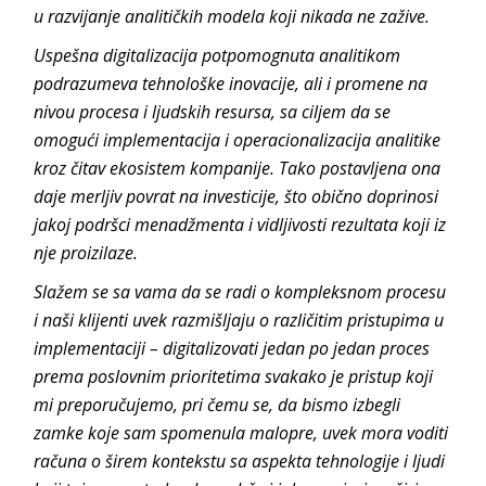
u razvijanje analitičkih modela koji nikada ne zažive.
Uspešna digitalizacija potpomognuta analitikom
podrazumeva tehnološke inovacije, ali i promene na
nivou procesa i ljudskih resursa, sa ciljem da se
omogući implementacija i operacionalizacija analitike
kroz čitav ekosistem kompanije. Tako postavljena ona
daje merljiv povrat na investicije, što obično doprinosi
jakoj podršci menadžmenta i vidljivosti rezultata koji iz
nje proizilaze.
Slažem se sa vama da se radi o kompleksnom procesu
i naši klijenti uvek razmišljaju o različitim pristupima u
implementaciji – digitalizovati jedan po jedan proces
prema poslovnim prioritetima svakako je pristup koji
mi preporučujemo, pri čemu se, da bismo izbegli
zamke koje sam spomenula malopre, uvek mora voditi
računa o širem kontekstu sa aspekta tehnologije i ljudi