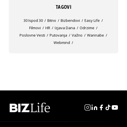
TAGOVI
30 Ispod 30
Bitno
Bizbendovi
Easy Life
Filmovi
HR
Izjava Dana
Odrzime
Poslovne Vesti
Putovanja
Važno
Wannabe
Webmind