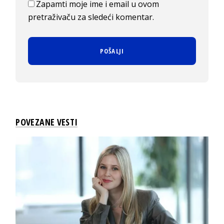
Zapamti moje ime i email u ovom
pretraživaču za sledeći komentar.
POVEZANE VESTI