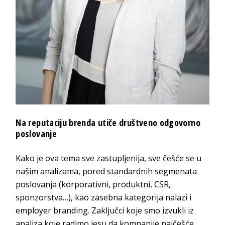
Na reputaciju brenda utiče društveno odgovorno
poslovanje
Kako je ova tema sve zastupljenija, sve češće se u
našim analizama, pored standardnih segmenata
poslovanja (korporativni, produktni, CSR,
sponzorstva…), kao zasebna kategorija nalazi i
employer branding. Zaključci koje smo izvukli iz
analiza koje radimo jesu da kompanije najčešće