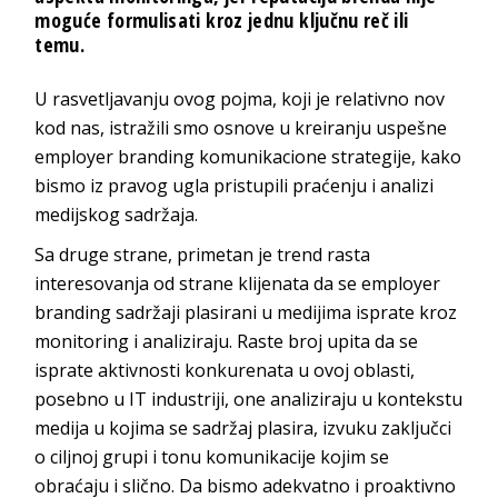
moguće formulisati kroz jednu ključnu reč ili
temu.
U rasvetljavanju ovog pojma, koji je relativno nov
kod nas, istražili smo osnove u kreiranju uspešne
employer branding komunikacione strategije, kako
bismo iz pravog ugla pristupili praćenju i analizi
medijskog sadržaja.
Sa druge strane, primetan je trend rasta
interesovanja od strane klijenata da se employer
branding sadržaji plasirani u medijima isprate kroz
monitoring i analiziraju. Raste broj upita da se
isprate aktivnosti konkurenata u ovoj oblasti,
posebno u IT industriji, one analiziraju u kontekstu
medija u kojima se sadržaj plasira, izvuku zaključci
o ciljnoj grupi i tonu komunikacije kojim se
obraćaju i slično. Da bismo adekvatno i proaktivno