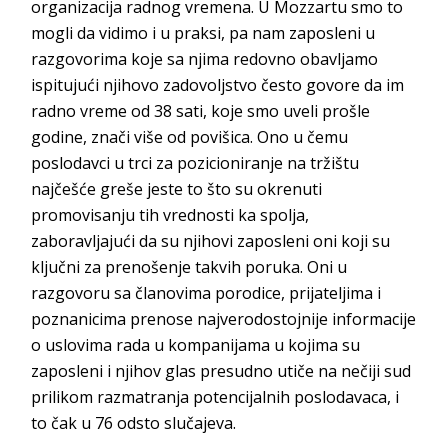
organizacija radnog vremena. U Mozzartu smo to
mogli da vidimo i u praksi, pa nam zaposleni u
razgovorima koje sa njima redovno obavljamo
ispitujući njihovo zadovoljstvo često govore da im
radno vreme od 38 sati, koje smo uveli prošle
godine, znači više od povišica. Ono u čemu
poslodavci u trci za pozicioniranje na tržištu
najčešće greše jeste to što su okrenuti
promovisanju tih vrednosti ka spolja,
zaboravljajući da su njihovi zaposleni oni koji su
ključni za prenošenje takvih poruka. Oni u
razgovoru sa članovima porodice, prijateljima i
poznanicima prenose najverodostojnije informacije
o uslovima rada u kompanijama u kojima su
zaposleni i njihov glas presudno utiče na nečiji sud
prilikom razmatranja potencijalnih poslodavaca, i
to čak u 76 odsto slučajeva.