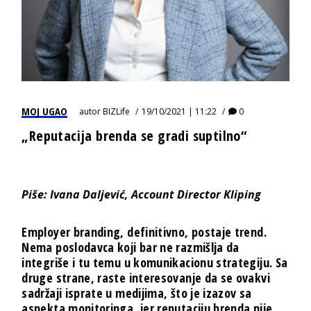
MOJ UGAO
autor
BIZLife
19/10/2021 | 11:22
0
„Reputacija brenda se gradi suptilno“
Piše: Ivana Daljević, Account Director Kliping
Employer branding, definitivno, postaje trend.
Nema poslodavca koji bar ne razmišlja da
integriše i tu temu u komunikacionu strategiju. Sa
druge strane, raste interesovanje da se ovakvi
sadržaji isprate u medijima, što je izazov sa
aspekta monitoringa, jer reputaciju brenda nije