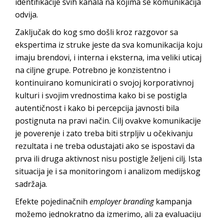
identifikacije svih kanala na kojima se komunikacija
odvija.
Zaključak do kog smo došli kroz razgovor sa
ekspertima iz struke jeste da sva komunikacija koju
imaju brendovi, i interna i eksterna, ima veliki uticaj
na ciljne grupe. Potrebno je konzistentno i
kontinuirano komunicirati o svojoj korporativnoj
kulturi i svojim vrednostima kako bi se postigla
autentičnost i kako bi percepcija javnosti bila
postignuta na pravi način. Cilj ovakve komunikacije
je poverenje i zato treba biti strpljiv u očekivanju
rezultata i ne treba odustajati ako se ispostavi da
prva ili druga aktivnost nisu postigle željeni cilj. Ista
situacija je i sa monitoringom i analizom medijskog
sadržaja.
Efekte pojedinačnih
employer branding
kampanja
možemo jednokratno da izmerimo, ali za evaluaciju