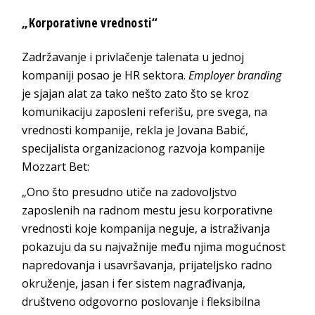
„Korporativne vrednosti“
Zadržavanje i privlačenje talenata u jednoj
kompaniji posao je HR sektora.
Employer branding
je sjajan alat za tako nešto zato što se kroz
komunikaciju zaposleni referišu, pre svega, na
vrednosti kompanije, rekla je Jovana Babić,
specijalista organizacionog razvoja kompanije
Mozzart Bet:
„Ono što presudno utiče na zadovoljstvo
zaposlenih na radnom mestu jesu korporativne
vrednosti koje kompanija neguje, a istraživanja
pokazuju da su najvažnije među njima mogućnost
napredovanja i usavršavanja, prijateljsko radno
okruženje, jasan i fer sistem nagrađivanja,
društveno odgovorno poslovanje i fleksibilna