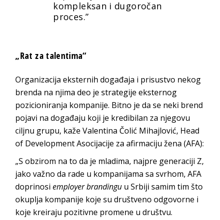
kompleksan i dugoročan
proces.”
„Rat za talentima“
Organizacija eksternih događaja i prisustvo nekog
brenda na njima deo je strategije eksternog
pozicioniranja kompanije. Bitno je da se neki brend
pojavi na događaju koji je kredibilan za njegovu
ciljnu grupu, kaže Valentina Čolić Mihajlović, Head
of Development Asocijacije za afirmaciju žena (AFA):
„S obzirom na to da je mladima, najpre generaciji Z,
jako važno da rade u kompanijama sa svrhom, AFA
doprinosi
employer brandingu
u Srbiji samim tim što
okuplja kompanije koje su društveno odgovorne i
koje kreiraju pozitivne promene u društvu.