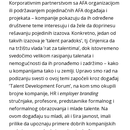
Korporativnim partnerstvom sa AFA organizacijom
ili podržavanjem pojedinačnih AFA događaja i
projekata – kompanije pokazuju da ih određene
društvene teme interesuju i da žele da doprinesu
rešavanju pojedinih izazova. Konkretno, jedan od
takvih izazova je ’talent paradoks’, tj. činjenica da
na tržištu vlada ’rat za talentima’, dok istovremeno
svedočimo velikom rasipanju talenata i
nemogućnosti da ih pronađemo i zadržimo – kako
u kompanijama tako i u zemlji. Upravo smo rad na
podizanju svesti o ovoj temi započeli kroz događaj
’Talent Development Forum’, na kom smo okupili
brojne kompanije, HR i
employer branding
stručnjake, profesore, predstavnike formalnog i
neformalnog obrazovanja i mlade talente. Na
ovom događaju su mladi, ali i šira javnost, imali
prilike da upoznaju primere dobrih kompanijskih