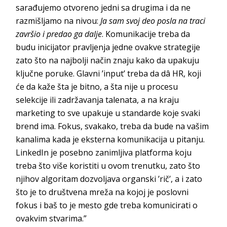
sarađujemo otvoreno jedni sa drugima i da ne
razmišljamo na nivou:
Ja sam svoj deo posla na traci
završio i predao ga dalje
. Komunikacije treba da
budu inicijator pravljenja jedne ovakve strategije
zato što na najbolji način znaju kako da upakuju
ključne poruke. Glavni ’input’ treba da dâ HR, koji
će da kaže šta je bitno, a šta nije u procesu
selekcije ili zadržavanja talenata, a na kraju
marketing to sve upakuje u standarde koje svaki
brend ima. Fokus, svakako, treba da bude na vašim
kanalima kada je eksterna komunikacija u pitanju.
LinkedIn je posebno zanimljiva platforma koju
treba što više koristiti u ovom trenutku, zato što
njihov algoritam dozvoljava organski ’rič’, a i zato
što je to društvena mreža na kojoj je poslovni
fokus i baš to je mesto gde treba komunicirati o
ovakvim stvarima.”