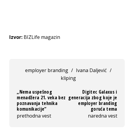
Izvor:
BIZLife magazin
employer branding
/
Ivana Daljević
/
kliping
„Nema uspešnog
Digitec Galaxus i
menadžera 21. veka bez
generacija zbog koje je
poznavanja tehnika
employer branding
komunikacije“
goruća tema
prethodna vest
naredna vest