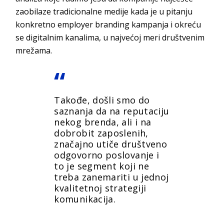
zaobilaze tradicionalne medije kada je u pitanju
konkretno employer branding kampanja i okreću
se digitalnim kanalima, u najvećoj meri društvenim
mrežama.
Takođe, došli smo do
saznanja da na reputaciju
nekog brenda, ali i na
dobrobit zaposlenih,
značajno utiče društveno
odgovorno poslovanje i
to je segment koji ne
treba zanemariti u jednoj
kvalitetnoj strategiji
komunikacija.