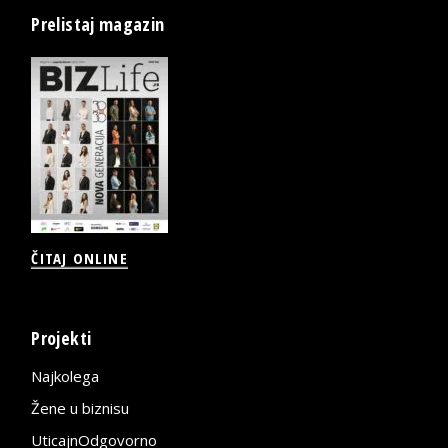
Prelistaj magazin
ČITAJ ONLINE
Projekti
Najkolega
Žene u biznisu
UticajnOdgovorno