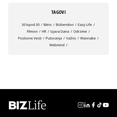
TAGOVI
30 Ispod 30
Bitno
Bizbendovi
Easy Life
Filmovi
HR
Izjava Dana
Odrzime
Poslovne Vesti
Putovanja
Važno
Wannabe
Webmind