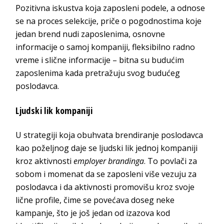
Pozitivna iskustva koja zaposleni podele, a odnose
se na proces selekcije, priče o pogodnostima koje
jedan brend nudi zaposlenima, osnovne
informacije o samoj kompaniji, fleksibilno radno
vreme i slične informacije – bitna su budućim
zaposlenima kada pretražuju svog budućeg
poslodavca.
Ljudski lik kompaniji
U strategiji koja obuhvata brendiranje poslodavca
kao poželjnog daje se ljudski lik jednoj kompaniji
kroz aktivnosti
employer brandinga
. To povlači za
sobom i momenat da se zaposleni više vezuju za
poslodavca i da aktivnosti promovišu kroz svoje
lične profile, čime se povećava doseg neke
kampanje, što je još jedan od izazova kod