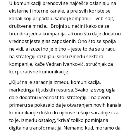
U komunikaciji brendovi se najčešće oslanjaju na
eksterne i interne kanale, a pre svih koriste se
kanali koji pripadaju samoj kompaniji – veb-sajt,
društvene mreže… Brojni su načini kako da se
brendira jedna kompanija, ali ono što daje dodatnu
vrednost jeste glas zaposlenih. Ono što se spolja
ne vidi, a izuzetno je bitno – jeste to da se u radu
na strategiji razbijaju silosi između sektora
kompanije, kaže Vedran Ivanković, stručnjak za
korporativne komunikacije:
„Ključna je saradnja između komunikacija,
marketinga i ljudskih resursa. Svako iz svog ugla
daje dodatnu vrednost toj strategiji. I na ovom
primeru se pokazalo da je otvaranjem novih kanala
komunikacije došlo do njihove tešnje saradnje i za
to je, između ostalog, ’kriva’ toliko pominjana
digitalna transformacija. Nemamo kud, moramo da