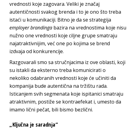
vrednosti koje zagovara. Veliki je značaj
autentičnosti svakog brenda i to je ono što treba
istaći u komunikaciji. Bitno je da se strategija
employer brandinga
bazira na vrednostima koje nisu
nužno one vrednosti koje ciljne grupe smatraju
najatraktivnijim, već one po kojima se brend
izdvaja od konkurencije.
Razgovarali smo sa stručnjacima iz ove oblasti, koji
su istakli da eksterno treba komunicirati o
nekoliko odabranih vrednosti koje će učiniti da
kompanija bude autentična na tržištu rada.
Isticanjem svih segmenata koje ispitanici smatraju
atraktivnim, postiže se kontraefekat i, umesto da
imamo lični pečat, bili bismo bezlični.
„Ključna je saradnja“