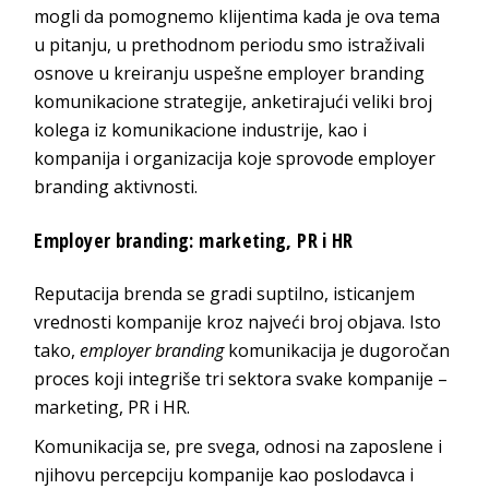
mogli da pomognemo klijentima kada je ova tema
u pitanju, u prethodnom periodu smo istraživali
osnove u kreiranju uspešne employer branding
komunikacione strategije, anketirajući veliki broj
kolega iz komunikacione industrije, kao i
kompanija i organizacija koje sprovode employer
branding aktivnosti.
Employer branding: marketing, PR i HR
Reputacija brenda se gradi suptilno, isticanjem
vrednosti kompanije kroz najveći broj objava. Isto
tako,
employer branding
komunikacija je dugoročan
proces koji integriše tri sektora svake kompanije –
marketing, PR i HR.
Komunikacija se, pre svega, odnosi na zaposlene i
njihovu percepciju kompanije kao poslodavca i