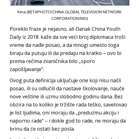
Kina (BETAPHOTO/CHINA GLOBAL TELEVISION NETWORK
CORPORATION/MO)
Poreklo fraze je nejasno, ali članak China Youth
Daily iz 2018. kaže da sve veći broj diplomaca troši
vreme da nađe posao, a da mnogi umesto toga
biraju da putuju ili da predaju na kratko – ovo bi
prema rečima zvaničnika bilo „sporo
zapošljavanje“.
Ovog puta definicija uključuje one koji nisu našli
posao, ili su odlučili da nastave školovanje, nauče
nove veštine ili uzmu slobodno godinu dana. Bez
obzira na to koliko je tržište rada teško, savetovao
je list ljudima, oni moraju da „preduzmu akciju i
naporno rade“ – i dokle god to rade, ne moraju da
brinu da će ostati bez posla.