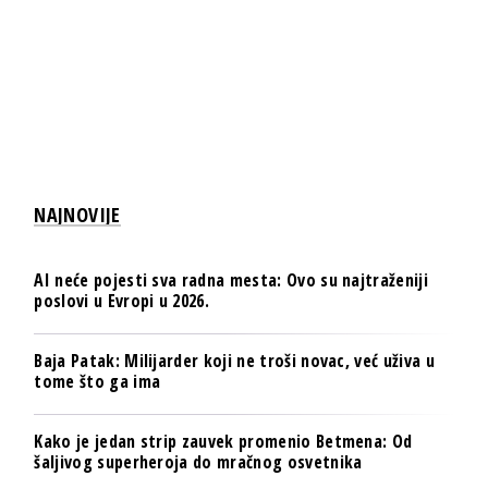
NAJNOVIJE
AI neće pojesti sva radna mesta: Ovo su najtraženiji
poslovi u Evropi u 2026.
Baja Patak: Milijarder koji ne troši novac, već uživa u
tome što ga ima
Kako je jedan strip zauvek promenio Betmena: Od
šaljivog superheroja do mračnog osvetnika