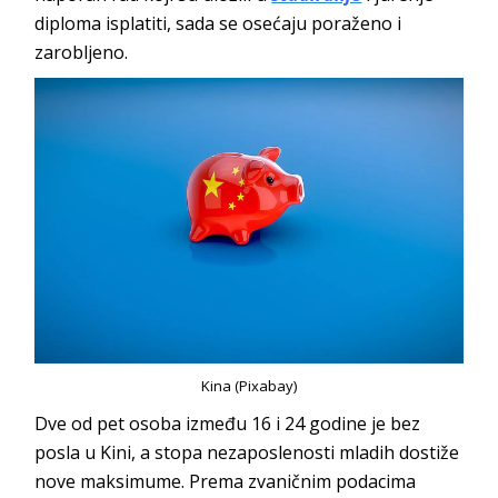
diploma isplatiti, sada se osećaju poraženo i
zarobljeno.
Kina (Pixabay)
Dve od pet osoba između 16 i 24 godine je bez
posla u Kini, a stopa nezaposlenosti mladih dostiže
nove maksimume. Prema zvaničnim podacima