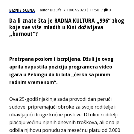
BIZNIS SCENA
autor
BIZLife
18/07/2023 | 11:50
0
Da li znate šta je RADNA KULTURA „996“ zbog
koje sve više mladih u Kini doživljava
„burnout“?
Pretrpana poslom i iscrpljena, Džuli je ovog
aprila napustila poziciju programera video
igara u Pekingu da bi bila „ćerka sa punim
radnim vremenom“.
Ova 29-godišnjakinja sada provodi dan perući
sudove, pripremajući obroke za svoje roditelje i
obavljajući druge kućne poslove. Džulini roditelji
plaćaju većinu njenih dnevnih troškova, ali ona je
odbila njihovu ponudu za mesečnu platu od 2.000