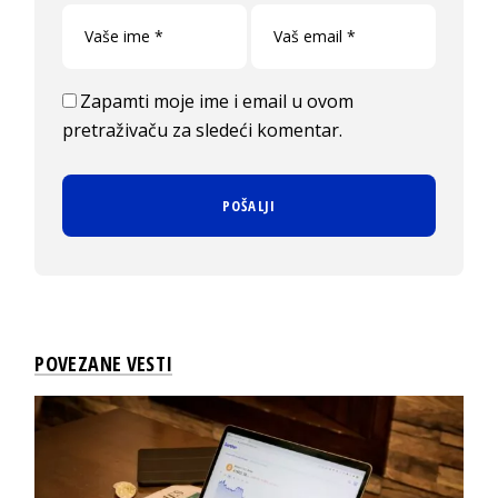
Zapamti moje ime i email u ovom
pretraživaču za sledeći komentar.
POVEZANE VESTI