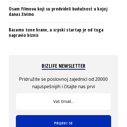
Osam filmova koji su predvideli budućnost u kojoj
danas živimo
Bacamo tone hrane, a srpski startap je od toga
napravio biznis
BIZLIFE NEWSLETTER
Pridružite se poslovnoj zajednici od 20000
najuspešnijih i čitajte nas prvi
PRIJAVI SE