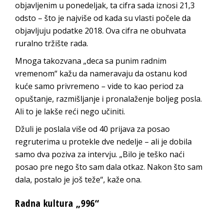
objavljenim u ponedeljak, ta cifra sada iznosi 21,3
odsto – što je najviše od kada su vlasti počele da
objavljuju podatke 2018. Ova cifra ne obuhvata
ruralno tržište rada.
Mnoga takozvana „deca sa punim radnim
vremenom“ kažu da nameravaju da ostanu kod
kuće samo privremeno – vide to kao period za
opuštanje, razmišljanje i pronalaženje boljeg posla.
Ali to je lakše reći nego učiniti.
Džuli je poslala više od 40 prijava za posao
regruterima u protekle dve nedelje – ali je dobila
samo dva poziva za intervju. „Bilo je teško naći
posao pre nego što sam dala otkaz. Nakon što sam
dala, postalo je još teže“, kaže ona.
Radna kultura „996“