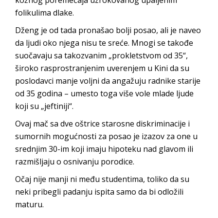
folikulima dlake.
Dženg je od tada pronašao bolji posao, ali je naveo
da ljudi oko njega nisu te sreće. Mnogi se takođe
suočavaju sa takozvanim „prokletstvom od 35“,
široko rasprostranjenim uverenjem u Kini da su
poslodavci manje voljni da angažuju radnike starije
od 35 godina – umesto toga više vole mlade ljude
koji su „jeftiniji“.
Ovaj mač sa dve oštrice starosne diskriminacije i
sumornih mogućnosti za posao je izazov za one u
srednjim 30-im koji imaju hipoteku nad glavom ili
razmišljaju o osnivanju porodice.
Očaj nije manji ni među studentima, toliko da su
neki pribegli padanju ispita samo da bi odložili
maturu.