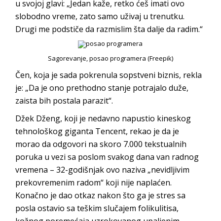
u svojoj glavi: „Jedan kaže, retko ćeš imati ovo
slobodno vreme, zato samo uživaj u trenutku.
Drugi me podstiče da razmislim šta dalje da radim.“
Sagorevanje, posao programera (Freepik)
Čen, koja je sada pokrenula sopstveni biznis, rekla
je: „Da je ono prethodno stanje potrajalo duže,
zaista bih postala parazit“.
Džek Dženg, koji je nedavno napustio kineskog
tehnološkog giganta Tencent, rekao je da je
morao da odgovori na skoro 7.000 tekstualnih
poruka u vezi sa poslom svakog dana van radnog
vremena – 32-godišnjak ovo naziva „nevidljivim
prekovremenim radom“ koji nije naplaćen.
Konačno je dao otkaz nakon što ga je stres sa
posla ostavio sa teškim slučajem folikulitisa,
kožnog poremećaja uzrokovanog upaljenim