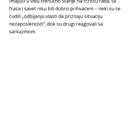
Imajući u vidu trenutno stanje na tržištu rada, ta
fraza i savet nisu bili dobro prihvaćeni – neki su se
čudili „odbijanju vlasti da priznaju situaciju
nezaposlenosti“, dok su drugi reagovali sa
sarkazmom.