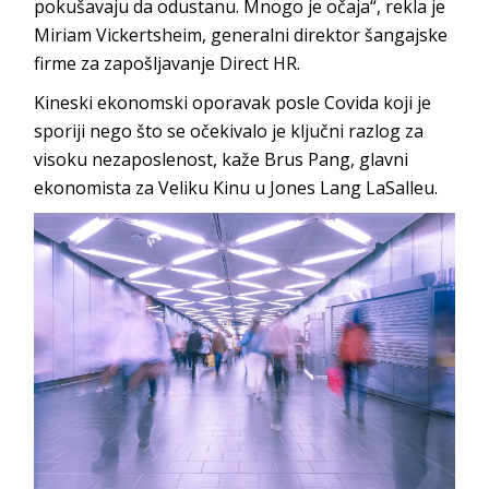
pokušavaju da odustanu. Mnogo je očaja“, rekla je
Miriam Vickertsheim, generalni direktor šangajske
firme za zapošljavanje Direct HR.
Kineski ekonomski oporavak posle Covida koji je
sporiji nego što se očekivalo je ključni razlog za
visoku nezaposlenost, kaže Brus Pang, glavni
ekonomista za Veliku Kinu u Jones Lang LaSalleu.