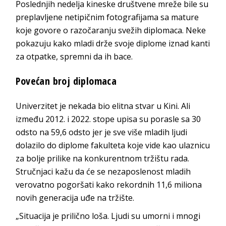
Poslednjih nedelja kineske društvene mreže bile su
preplavljene netipičnim fotografijama sa mature
koje govore o razočaranju svežih diplomaca. Neke
pokazuju kako mladi drže svoje diplome iznad kanti
za otpatke, spremni da ih bace.
Povećan broj diplomaca
Univerzitet je nekada bio elitna stvar u Kini. Ali
između 2012. i 2022. stope upisa su porasle sa 30
odsto na 59,6 odsto jer je sve više mladih ljudi
dolazilo do diplome fakulteta koje vide kao ulaznicu
za bolje prilike na konkurentnom tržištu rada.
Stručnjaci kažu da će se nezaposlenost mladih
verovatno pogoršati kako rekordnih 11,6 miliona
novih generacija uđe na tržište.
„Situacija je prilično loša. Ljudi su umorni i mnogi