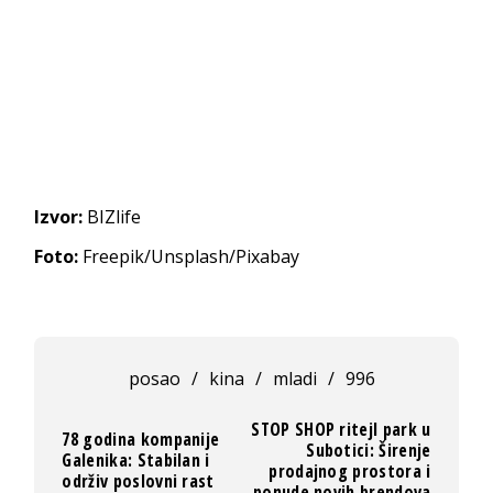
Izvor:
BIZlife
Foto:
Freepik/Unsplash/Pixabay
posao
/
kina
/
mladi
/
996
STOP SHOP ritejl park u
78 godina kompanije
Subotici: Širenje
Galenika: Stabilan i
prodajnog prostora i
održiv poslovni rast
ponude novih brendova