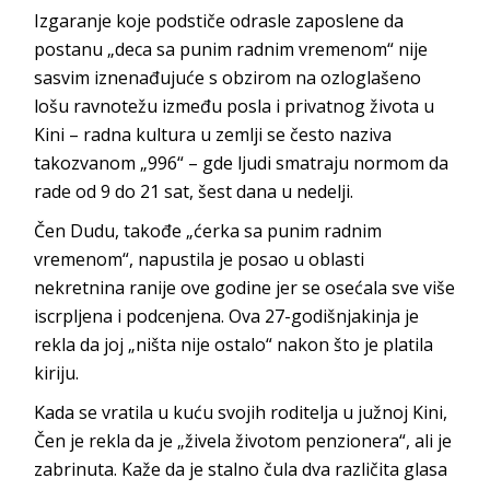
Izgaranje koje podstiče odrasle zaposlene da
postanu „deca sa punim radnim vremenom“ nije
sasvim iznenađujuće s obzirom na ozloglašeno
lošu ravnotežu između posla i privatnog života u
Kini – radna kultura u zemlji se često naziva
takozvanom „996“ – gde ljudi smatraju normom da
rade od 9 do 21 sat, šest dana u nedelji.
Čen Dudu, takođe „ćerka sa punim radnim
vremenom“, napustila je posao u oblasti
nekretnina ranije ove godine jer se osećala sve više
iscrpljena i podcenjena. Ova 27-godišnjakinja je
rekla da joj „ništa nije ostalo“ nakon što je platila
kiriju.
Kada se vratila u kuću svojih roditelja u južnoj Kini,
Čen je rekla da je „živela životom penzionera“, ali je
zabrinuta. Kaže da je stalno čula dva različita glasa