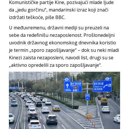
Komunističke partije Kine, pozivajući mlade ljude
da „jedu gorčinu“, mandarinski izraz koji znači
izdržati teškoće, piše BBC.
U međuvremenu, državni mediji su preuzeli na
sebe da redefinišu nezaposlenost. Prošlonedeljni
uvodnik državnog ekonomskog dnevnika koristio
je termin „sporo zapošljavanje“ – dok su neki mladi
Kinezi zaista nezaposleni, navodi list, drugi su se
„aktivno opredelili za sporo zapošljavanje“.