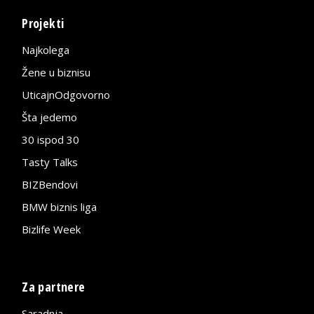
Projekti
Najkolega
Žene u biznisu
UticajnOdgovorno
Šta jedemo
30 ispod 30
Tasty Talks
BIZBendovi
BMW biznis liga
Bizlife Week
Za partnere
Saradnja