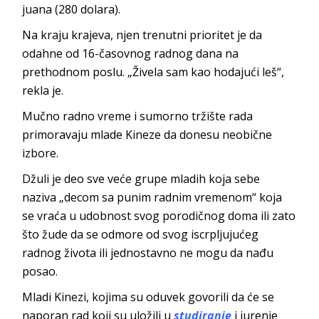
juana (280 dolara).
Na kraju krajeva, njen trenutni prioritet je da
odahne od 16-časovnog radnog dana na
prethodnom poslu. „Živela sam kao hodajući leš“,
rekla je.
Mučno radno vreme i sumorno tržište rada
primoravaju mlade Kineze da donesu neobične
izbore.
Džuli je deo sve veće grupe mladih koja sebe
naziva „decom sa punim radnim vremenom“ koja
se vraća u udobnost svog porodičnog doma ili zato
što žude da se odmore od svog iscrpljujućeg
radnog života ili jednostavno ne mogu da nađu
posao.
Mladi Kinezi, kojima su oduvek govorili da će se
naporan rad koji su uložili u
studiranje
i jurenje