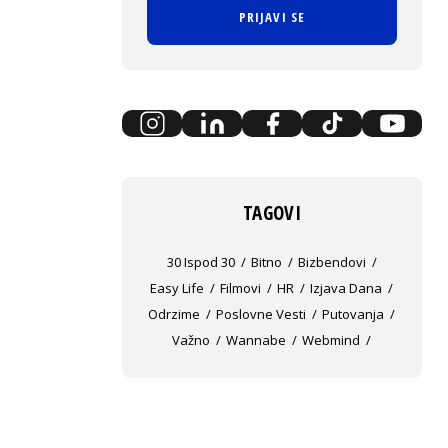
PRIJAVI SE
TAGOVI
30 Ispod 30
Bitno
Bizbendovi
Easy Life
Filmovi
HR
Izjava Dana
Odrzime
Poslovne Vesti
Putovanja
Važno
Wannabe
Webmind