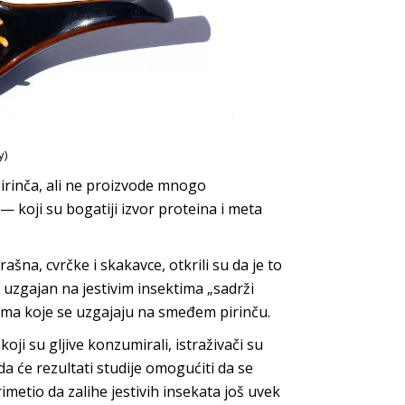
y)
irinča, ali ne proizvode mnogo
— koji su bogatiji izvor proteina i meta
ašna, cvrčke i skakavce, otkrili su da je to
 uzgajan na jestivim insektima „sadrži
cama koje se uzgajaju na smeđem pirinču.
oji su gljive konzumirali, istraživači su
a da će rezultati studije omogućiti da se
imetio da zalihe jestivih insekata još uvek