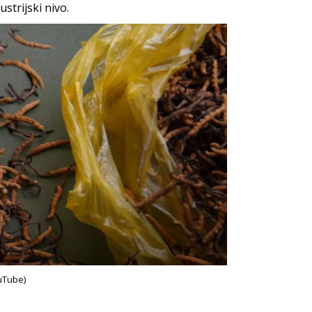
strijski nivo.
uTube)