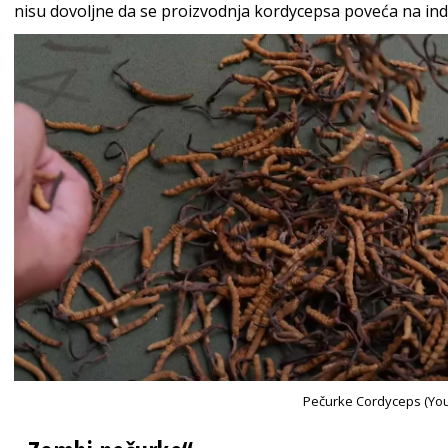
nisu dovoljne da se proizvodnja kordycepsa poveća na indu
Pečurke Cordyceps (Yo