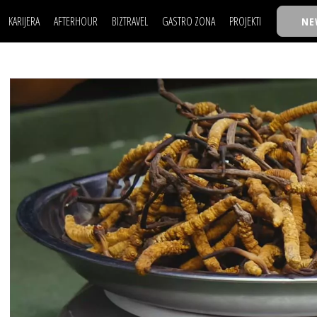
KARIJERA
AFTERHOUR
BIZTRAVEL
GASTRO ZONA
PROJEKTI
NE
POSAO
FILM I SCENA
NAJKOLEGA
LJUDI (HR)
KNJIGE
TASTY TALKS
POSAO
FILM I SCENA
NAJKOLEGA
JE
MOJ UGAO
AUTO SVET
30 ISPOD 30
LJUDI (HR)
KNJIGE
TASTY TALKS
USAVRŠAVANJE
STIL
BACK TO OFFIC
JE
MOJ UGAO
AUTO SVET
30 ISPOD 30
KNOW-HOW
WELLBEING
BIZBENDOVI
USAVRŠAVANJE
STIL
BACK TO OFFIC
BIZKOLEGIJUM
KNOW-HOW
WELLBEING
BIZBENDOVI
BMW BIZNIS LIG
BIZKOLEGIJUM
BIZLIFE WEEK
BMW BIZNIS LIG
IZJAVA GODINE
BIZLIFE WEEK
IZJAVA GODINE