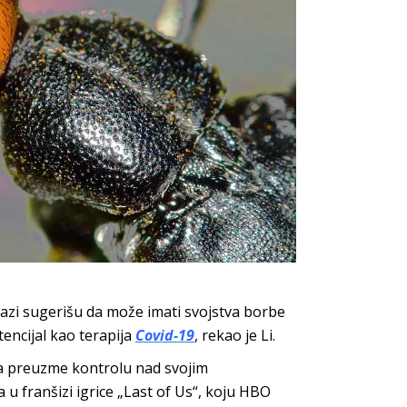
kazi sugerišu da može imati svojstva borbe
encijal kao terapija
Covid-19
, rekao je Li.
da preuzme kontrolu nad svojim
 u franšizi igrice „Last of Us“, koju HBO