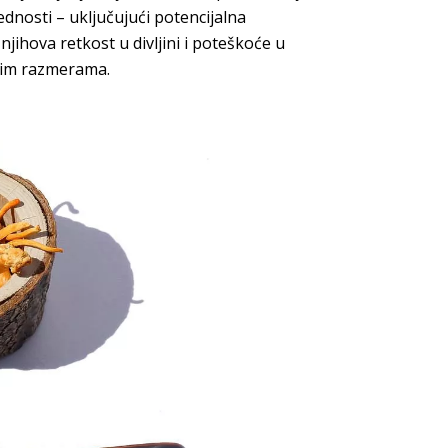
nosti – uključujući potencijalna
njihova retkost u divljini i poteškoće u
ikim razmerama.