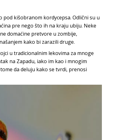
no pod kišobranom kordycepsa. Odlični su u
aćina pre nego što ih na kraju ubiju. Neke
sne domaćine pretvore u zombije,
našanjem kako bi zarazili druge.
stojci u tradicionalnim lekovima za mnoge
odatak na Zapadu, iako im kao i mnogim
 tome da deluju kako se tvrdi, prenosi