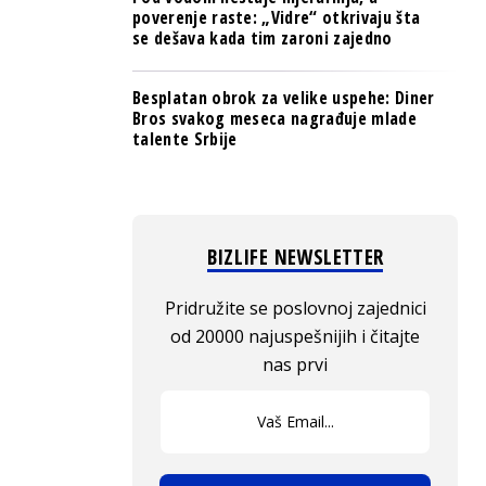
poverenje raste: „Vidre“ otkrivaju šta
se dešava kada tim zaroni zajedno
Besplatan obrok za velike uspehe: Diner
Bros svakog meseca nagrađuje mlade
talente Srbije
BIZLIFE NEWSLETTER
Pridružite se poslovnoj zajednici
od 20000 najuspešnijih i čitajte
nas prvi