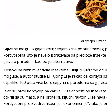
Cordyceps (Pixaba
Gljive se mogu uzgajati korišćenjem zrna poput smeđeg p
kordycepina, što je navelo istraživače da predlože insekte 
gljiva u prirodi — kao bolju alternativu.
Testovi na raznim jestivim insektima, uključujući crve od br
moguće, a autor studije Mi Kjong Li je rekao da kordyceps
otprilike 100 puta više kordicepyna u poređenju sa gljivi
Iako su nivoi kordycepina varirali u zavisnosti od insekata k
otkrili da su masti, a ne proteini, ključni faktor. Li se nad
kordycepin proizvodi „efikasnije i ekonomičnije“, iako je pr