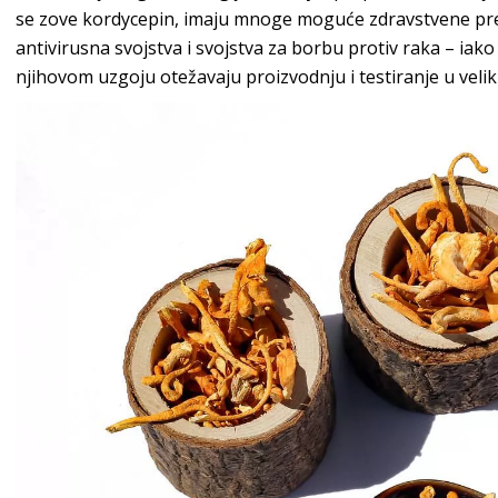
se zove kordycepin, imaju mnoge moguće zdravstvene pred
antivirusna svojstva i svojstva za borbu protiv raka – iako 
njihovom uzgoju otežavaju proizvodnju i testiranje u vel