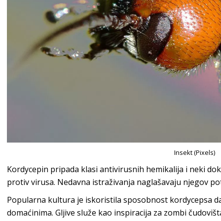
Insekt (Pixels)
Kordycepin pripada klasi antivirusnih hemikalija i neki do
protiv virusa. Nedavna istraživanja naglašavaju njegov pot
Popularna kultura je iskoristila sposobnost kordycepsa 
domaćinima. Gljive služe kao inspiracija za zombi čudovišta