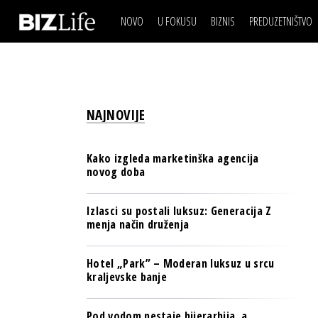
NOVO
U FOKUSU
BIZNIS
PREDUZETNIŠTVO
IZJAVA DANA
BIZNIS SCENA
VIDEO
REAL ESTATE
IZJAVA DANA
BIZNIS SCENA
BREND I KOMUNIKACI
VIDEO
REAL ESTATE
ESG & ENERGY
NAJNOVIJE
BREND I KOMUNIKACI
BANKE
ESG & ENERGY
OSIGURANJE
Kako izgleda marketinška agencija
BANKE
novog doba
TECH I AI
OSIGURANJE
BIZNIS & SPORT
Izlasci su postali luksuz: Generacija Z
TECH I AI
menja način druženja
PULS REGIONA
BIZNIS & SPORT
NOVO NA RAFU
Hotel „Park” – Moderan luksuz u srcu
PULS REGIONA
kraljevske banje
NOVO NA RAFU
Pod vodom nestaje hijerarhija, a