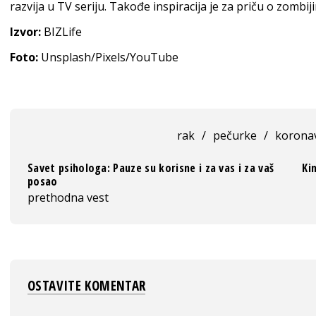
razvija u TV seriju. Takođe inspiracija je za priču o zombi
Izvor:
BIZLife
Foto:
Unsplash/Pixels/YouTube
rak
/
pečurke
/
korona
Savet psihologa: Pauze su korisne i za vas i za vaš
Ki
posao
prethodna vest
OSTAVITE KOMENTAR