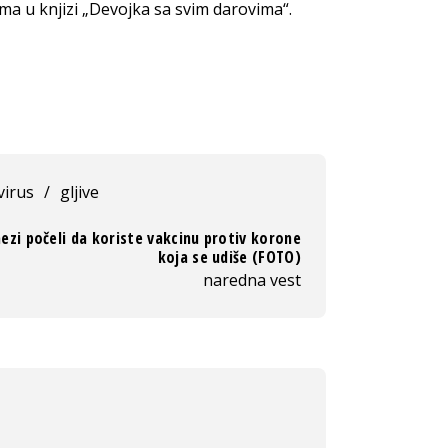
jima u knjizi „Devojka sa svim darovima“.
virus
/
gljive
nezi počeli da koriste vakcinu protiv korone
koja se udiše (FOTO)
naredna vest