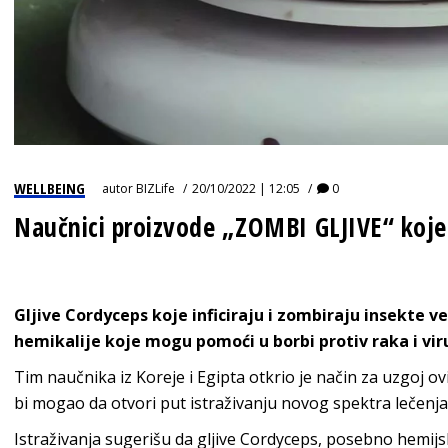
WELLBEING
autor
BIZLife
20/10/2022 | 12:05
0
Naučnici proizvode „ZOMBI GLJIVE“ koje 
Gljive Cordyceps koje inficiraju i zombiraju insekte v
hemikalije koje mogu pomoći u borbi protiv raka i vir
Tim naučnika iz Koreje i Egipta otkrio je način za uzgoj ovih
bi mogao da otvori put istraživanju novog spektra lečenja 
Istraživanja sugerišu da gljive Cordyceps, posebno hemijsk