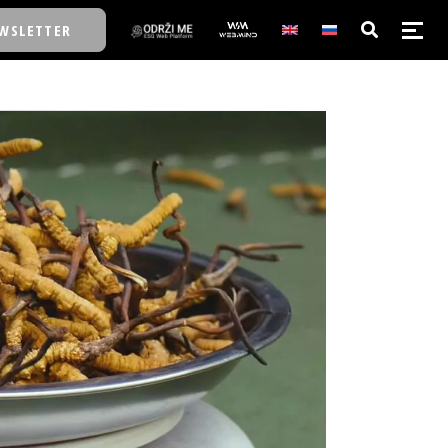
WSLETTER
E/SCHOOL
E/SCHOOL
A
A