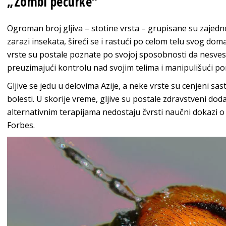
„Zombi pečurke“
Ogroman broj gljiva – stotine vrsta – grupisane su zajed
zarazi insekata, šireći se i rastući po celom telu svog dom
vrste su postale poznate po svojoj sposobnosti da nesve
preuzimajući kontrolu nad svojim telima i manipulišući po
Gljive se jedu u delovima Azije, a neke vrste su cenjeni sa
bolesti. U skorije vreme, gljive su postale zdravstveni d
alternativnim terapijama nedostaju čvrsti naučni dokazi o
Forbes.