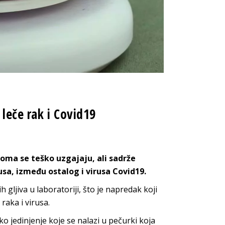
leče rak i Covid19
eoma se teško uzgajaju, ali sadrže
usa, između ostalog i virusa Covid19.
 gljiva u laboratoriji, što je napredak koji
raka i virusa.
o jedinjenje koje se nalazi u pečurki koja