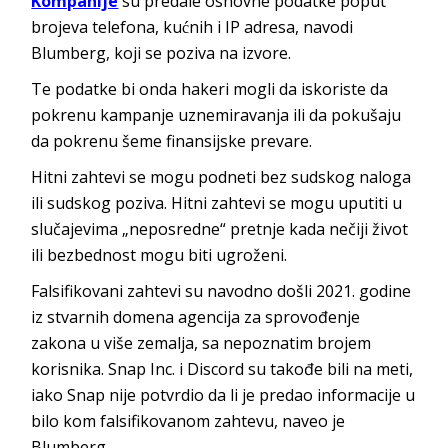
Kompanije
su predale osnovne podatke poput
brojeva telefona, kućnih i IP adresa, navodi
Blumberg, koji se poziva na izvore.
Te podatke bi onda hakeri mogli da iskoriste da
pokrenu kampanje uznemiravanja ili da pokušaju
da pokrenu šeme finansijske prevare.
Hitni zahtevi se mogu podneti bez sudskog naloga
ili sudskog poziva. Hitni zahtevi se mogu uputiti u
slučajevima „neposredne“ pretnje kada nečiji život
ili bezbednost mogu biti ugroženi.
Falsifikovani zahtevi su navodno došli 2021. godine
iz stvarnih domena agencija za sprovođenje
zakona u više zemalja, sa nepoznatim brojem
korisnika. Snap Inc. i Discord su takođe bili na meti,
iako Snap nije potvrdio da li je predao informacije u
bilo kom falsifikovanom zahtevu, naveo je
Blumberg.