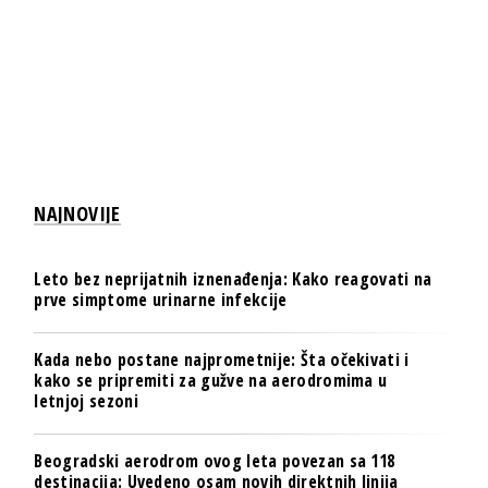
NAJNOVIJE
Leto bez neprijatnih iznenađenja: Kako reagovati na
prve simptome urinarne infekcije
Kada nebo postane najprometnije: Šta očekivati i
kako se pripremiti za gužve na aerodromima u
letnjoj sezoni
Beogradski aerodrom ovog leta povezan sa 118
destinacija: Uvedeno osam novih direktnih linija