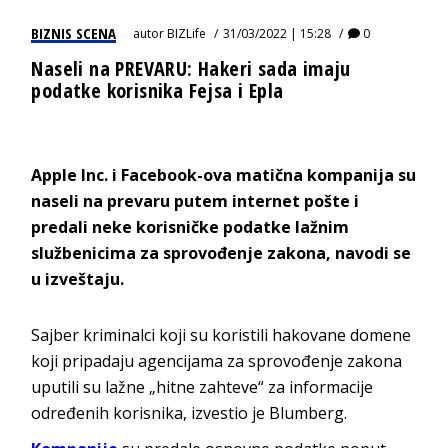
BIZNIS SCENA
autor
BIZLife
31/03/2022 | 15:28
0
Naseli na PREVARU: Hakeri sada imaju
podatke korisnika Fejsa i Epla
Apple Inc. i Facebook-ova matična kompanija su
naseli na prevaru putem internet pošte i
predali neke korisničke podatke lažnim
službenicima za sprovođenje zakona, navodi se
u izveštaju.
Sajber kriminalci koji su koristili hakovane domene
koji pripadaju agencijama za sprovođenje zakona
uputili su lažne „hitne zahteve“ za informacije
određenih korisnika, izvestio je Blumberg.