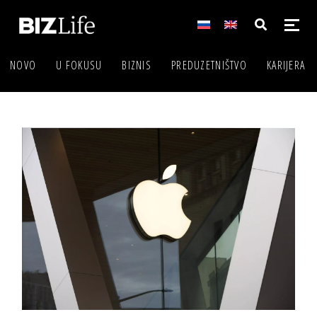
NOVO
U FOKUSU
BIZNIS
PREDUZETNIŠTVO
KARIJERA