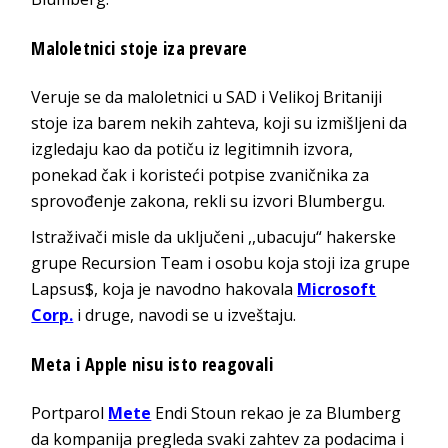
Maloletnici stoje iza prevare
Veruje se da maloletnici u SAD i Velikoj Britaniji
stoje iza barem nekih zahteva, koji su izmišljeni da
izgledaju kao da potiču iz legitimnih izvora,
ponekad čak i koristeći potpise zvaničnika za
sprovođenje zakona, rekli su izvori Blumbergu.
Istraživači misle da uključeni ,,ubacuju“ hakerske
grupe Recursion Team i osobu koja stoji iza grupe
Lapsus$, koja je navodno hakovala
Microsoft
Corp.
i druge, navodi se u izveštaju.
Meta i Apple nisu isto reagovali
Portparol
Mete
Endi Stoun rekao je za Blumberg
da kompanija pregleda svaki zahtev za podacima i