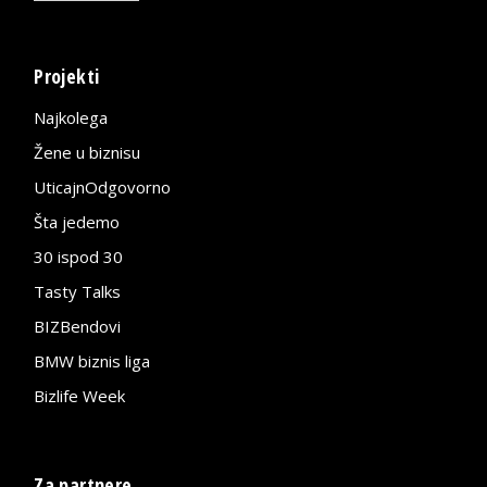
Projekti
Najkolega
Žene u biznisu
UticajnOdgovorno
Šta jedemo
30 ispod 30
Tasty Talks
BIZBendovi
BMW biznis liga
Bizlife Week
Za partnere