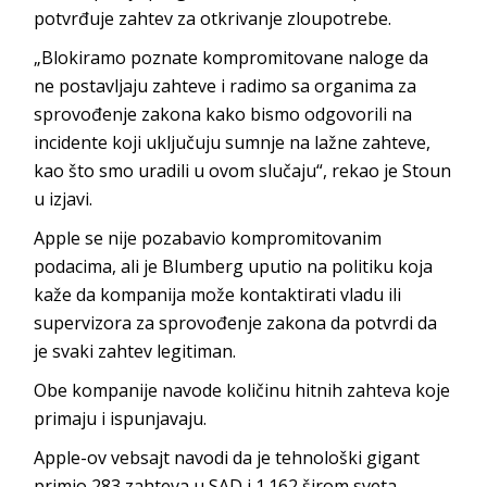
potvrđuje zahtev za otkrivanje zloupotrebe.
„Blokiramo poznate kompromitovane naloge da
ne postavljaju zahteve i radimo sa organima za
sprovođenje zakona kako bismo odgovorili na
incidente koji uključuju sumnje na lažne zahteve,
kao što smo uradili u ovom slučaju“, rekao je Stoun
u izjavi.
Apple se nije pozabavio kompromitovanim
podacima, ali je Blumberg uputio na politiku koja
kaže da kompanija može kontaktirati vladu ili
supervizora za sprovođenje zakona da potvrdi da
je svaki zahtev legitiman.
Obe kompanije navode količinu hitnih zahteva koje
primaju i ispunjavaju.
Apple-ov vebsajt navodi da je tehnološki gigant
primio 283 zahteva u SAD i 1.162 širom sveta