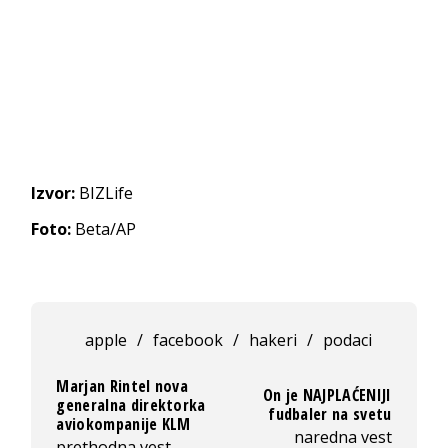
Izvor:
BIZLife
Foto:
Beta/AP
apple
/
facebook
/
hakeri
/
podaci
Marjan Rintel nova
On je NAJPLAĆENIJI
generalna direktorka
fudbaler na svetu
aviokompanije KLM
naredna vest
prethodna vest