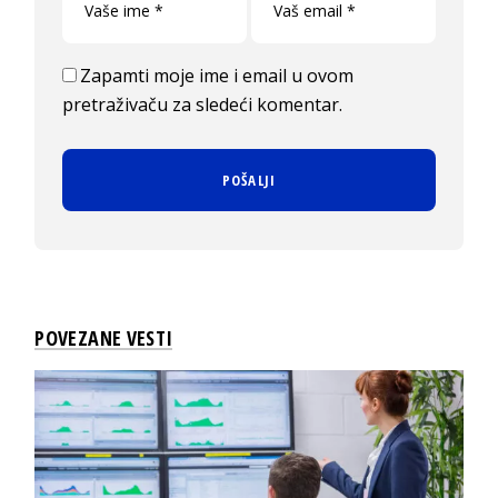
Zapamti moje ime i email u ovom
pretraživaču za sledeći komentar.
POVEZANE VESTI